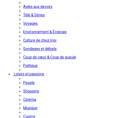
Aides aux devoirs
Télé & Séries
Voyages
Environnement & Écologie
Culture de chez moi
Sondages et débats
Coup de cœur & Coup de gueule
Politique
Loisirs et passions
People
Shopping
Cinéma
Musique
Cuisine