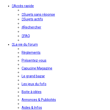
Accès rapide
Sujets sans réponse
Sujets actifs
Rechercher
FAQ
La vie du forum
Règlements
Présentez-vous
Capucine Magazine
Le grand bazar
Les jeux du fofo
Boite à idées
Annonces & Publicités
Aides & Infos