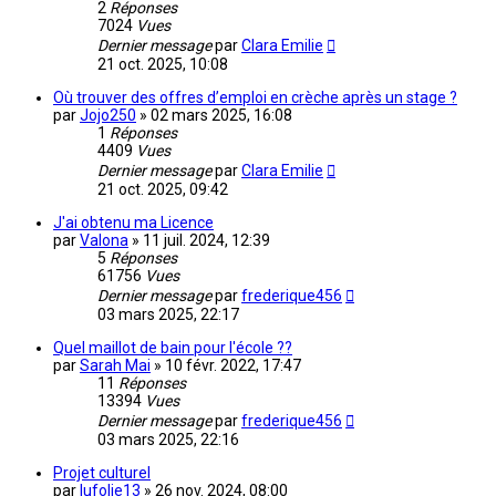
2
Réponses
7024
Vues
Dernier message
par
Clara Emilie
21 oct. 2025, 10:08
Où trouver des offres d’emploi en crèche après un stage ?
par
Jojo250
»
02 mars 2025, 16:08
1
Réponses
4409
Vues
Dernier message
par
Clara Emilie
21 oct. 2025, 09:42
J'ai obtenu ma Licence
par
Valona
»
11 juil. 2024, 12:39
5
Réponses
61756
Vues
Dernier message
par
frederique456
03 mars 2025, 22:17
Quel maillot de bain pour l'école ??
par
Sarah Mai
»
10 févr. 2022, 17:47
11
Réponses
13394
Vues
Dernier message
par
frederique456
03 mars 2025, 22:16
Projet culturel
par
lufolie13
»
26 nov. 2024, 08:00