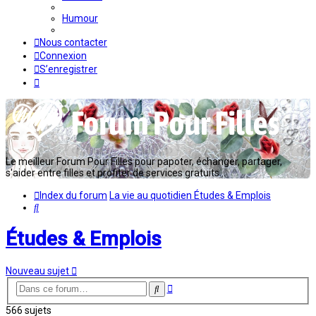
Humour
Nous contacter
Connexion
S’enregistrer
Le meilleur Forum Pour Filles pour papoter, échanger, partager,
s'aider entre filles et profiter de services gratuits...
Index du forum
La vie au quotidien
Études & Emplois
Rechercher
Études & Emplois
Nouveau sujet
Recherche
Rechercher
avancée
566 sujets