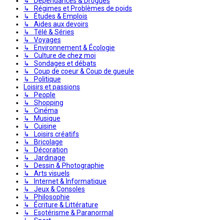
↳ Dépendances & Drogues
↳ Régimes et Problèmes de poids
↳ Études & Emplois
↳ Aides aux devoirs
↳ Télé & Séries
↳ Voyages
↳ Environnement & Écologie
↳ Culture de chez moi
↳ Sondages et débats
↳ Coup de coeur & Coup de gueule
↳ Politique
Loisirs et passions
↳ People
↳ Shopping
↳ Cinéma
↳ Musique
↳ Cuisine
↳ Loisirs créatifs
↳ Bricolage
↳ Décoration
↳ Jardinage
↳ Dessin & Photographie
↳ Arts visuels
↳ Internet & Informatique
↳ Jeux & Consoles
↳ Philosophie
↳ Écriture & Littérature
↳ Esotérisme & Paranormal