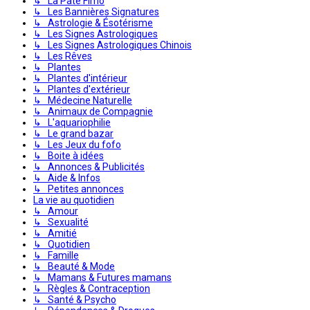
↳ La Pâte Fimo
↳ Les Bannières Signatures
↳ Astrologie & Ésotérisme
↳ Les Signes Astrologiques
↳ Les Signes Astrologiques Chinois
↳ Les Rêves
↳ Plantes
↳ Plantes d'intérieur
↳ Plantes d'extérieur
↳ Médecine Naturelle
↳ Animaux de Compagnie
↳ L'aquariophilie
↳ Le grand bazar
↳ Les Jeux du fofo
↳ Boite à idées
↳ Annonces & Publicités
↳ Aide & Infos
↳ Petites annonces
La vie au quotidien
↳ Amour
↳ Sexualité
↳ Amitié
↳ Quotidien
↳ Famille
↳ Beauté & Mode
↳ Mamans & Futures mamans
↳ Règles & Contraception
↳ Santé & Psycho