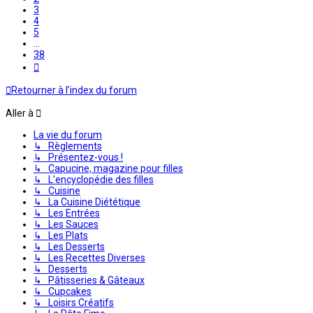
3
4
5
…
38
Suivante
Retourner à l’index du forum
Aller à
La vie du forum
↳ Règlements
↳ Présentez-vous !
↳ Capucine, magazine pour filles
↳ L'encyclopédie des filles
↳ Cuisine
↳ La Cuisine Diététique
↳ Les Entrées
↳ Les Sauces
↳ Les Plats
↳ Les Desserts
↳ Les Recettes Diverses
↳ Desserts
↳ Pâtisseries & Gâteaux
↳ Cupcakes
↳ Loisirs Créatifs