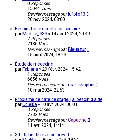
0
Réponses
15044
Vues
Dernier message
par
lufolie13
26 nov. 2024, 08:00
Besoin d'aide orientation scolaire
par
Maddie_333
»
14 août 2024, 20:49
2
Réponses
7136
Vues
Dernier message
par
Bleuazur
15 août 2024, 18:23
Étude de médecine
par
Fabiana
»
29 févr. 2024, 15:42
1
Réponses
6856
Vues
Dernier message
par
martinsophie
10 mai 2024, 22:53
Problème de date de stage, j'ai besoin d'aide
par
Colelka
»
10 avr. 2024, 00:01
3
Réponses
7732
Vues
Dernier message
par
Capucine
11 avr. 2024, 14:14
Site fiche de révision brevet
par
MaïMaï
»
06 nov. 2023, 19:24