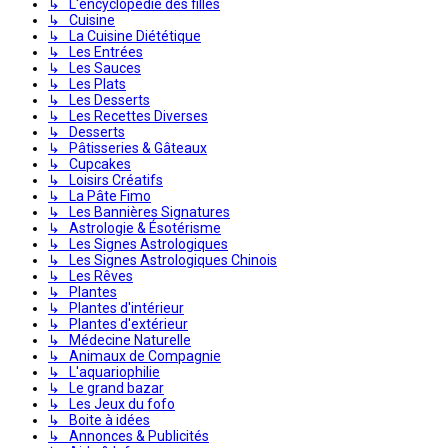
↳ L'encyclopédie des filles
↳ Cuisine
↳ La Cuisine Diététique
↳ Les Entrées
↳ Les Sauces
↳ Les Plats
↳ Les Desserts
↳ Les Recettes Diverses
↳ Desserts
↳ Pâtisseries & Gâteaux
↳ Cupcakes
↳ Loisirs Créatifs
↳ La Pâte Fimo
↳ Les Bannières Signatures
↳ Astrologie & Ésotérisme
↳ Les Signes Astrologiques
↳ Les Signes Astrologiques Chinois
↳ Les Rêves
↳ Plantes
↳ Plantes d'intérieur
↳ Plantes d'extérieur
↳ Médecine Naturelle
↳ Animaux de Compagnie
↳ L'aquariophilie
↳ Le grand bazar
↳ Les Jeux du fofo
↳ Boite à idées
↳ Annonces & Publicités