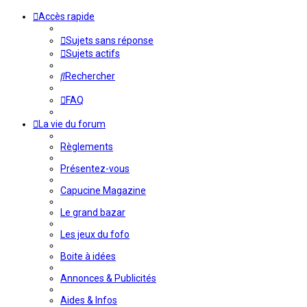
Accès rapide
Sujets sans réponse
Sujets actifs
Rechercher
FAQ
La vie du forum
Règlements
Présentez-vous
Capucine Magazine
Le grand bazar
Les jeux du fofo
Boite à idées
Annonces & Publicités
Aides & Infos