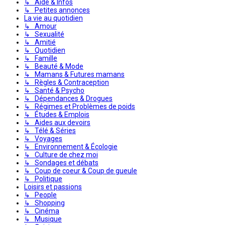
↳ Aide & Infos
↳ Petites annonces
La vie au quotidien
↳ Amour
↳ Sexualité
↳ Amitié
↳ Quotidien
↳ Famille
↳ Beauté & Mode
↳ Mamans & Futures mamans
↳ Règles & Contraception
↳ Santé & Psycho
↳ Dépendances & Drogues
↳ Régimes et Problèmes de poids
↳ Études & Emplois
↳ Aides aux devoirs
↳ Télé & Séries
↳ Voyages
↳ Environnement & Écologie
↳ Culture de chez moi
↳ Sondages et débats
↳ Coup de coeur & Coup de gueule
↳ Politique
Loisirs et passions
↳ People
↳ Shopping
↳ Cinéma
↳ Musique