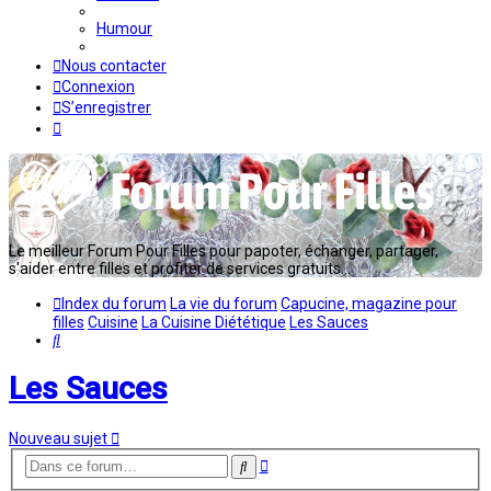
Humour
Nous contacter
Connexion
S’enregistrer
Le meilleur Forum Pour Filles pour papoter, échanger, partager,
s'aider entre filles et profiter de services gratuits...
Index du forum
La vie du forum
Capucine, magazine pour
filles
Cuisine
La Cuisine Diététique
Les Sauces
Rechercher
Les Sauces
Nouveau sujet
Recherche
Rechercher
avancée