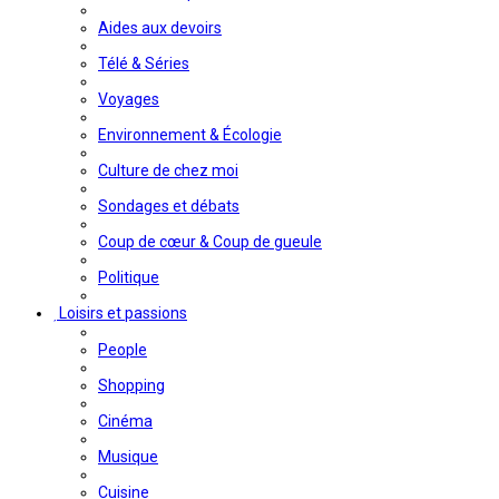
Aides aux devoirs
Télé & Séries
Voyages
Environnement & Écologie
Culture de chez moi
Sondages et débats
Coup de cœur & Coup de gueule
Politique
Loisirs et passions
People
Shopping
Cinéma
Musique
Cuisine