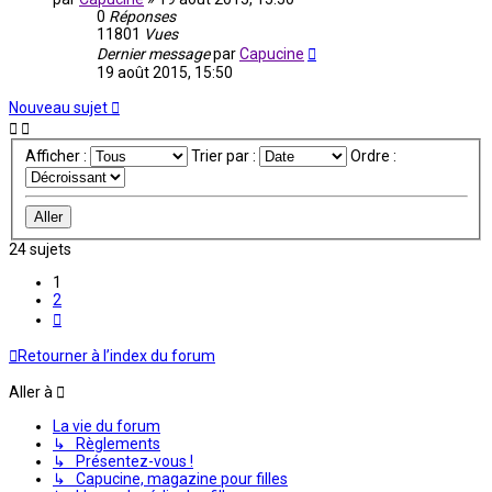
0
Réponses
11801
Vues
Dernier message
par
Capucine
19 août 2015, 15:50
Nouveau sujet
Afficher :
Trier par :
Ordre :
24 sujets
1
2
Suivante
Retourner à l’index du forum
Aller à
La vie du forum
↳ Règlements
↳ Présentez-vous !
↳ Capucine, magazine pour filles