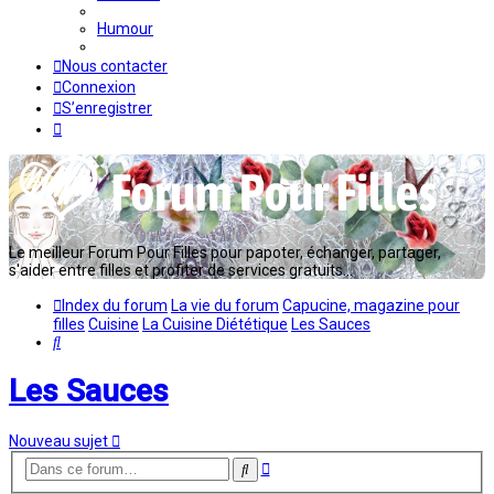
Humour
Nous contacter
Connexion
S’enregistrer
Le meilleur Forum Pour Filles pour papoter, échanger, partager,
s'aider entre filles et profiter de services gratuits...
Index du forum
La vie du forum
Capucine, magazine pour
filles
Cuisine
La Cuisine Diététique
Les Sauces
Rechercher
Les Sauces
Nouveau sujet
Recherche
Rechercher
avancée