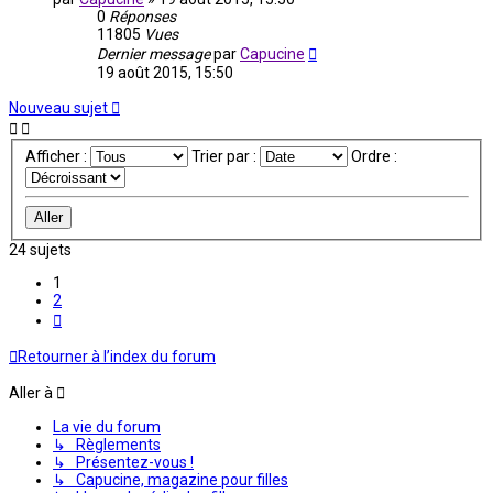
0
Réponses
11805
Vues
Dernier message
par
Capucine
19 août 2015, 15:50
Nouveau sujet
Afficher :
Trier par :
Ordre :
24 sujets
1
2
Suivante
Retourner à l’index du forum
Aller à
La vie du forum
↳ Règlements
↳ Présentez-vous !
↳ Capucine, magazine pour filles