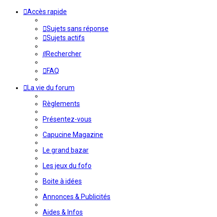
Accès rapide
Sujets sans réponse
Sujets actifs
Rechercher
FAQ
La vie du forum
Règlements
Présentez-vous
Capucine Magazine
Le grand bazar
Les jeux du fofo
Boite à idées
Annonces & Publicités
Aides & Infos