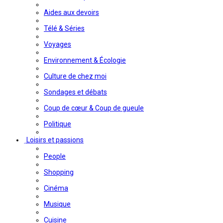
Aides aux devoirs
Télé & Séries
Voyages
Environnement & Écologie
Culture de chez moi
Sondages et débats
Coup de cœur & Coup de gueule
Politique
Loisirs et passions
People
Shopping
Cinéma
Musique
Cuisine