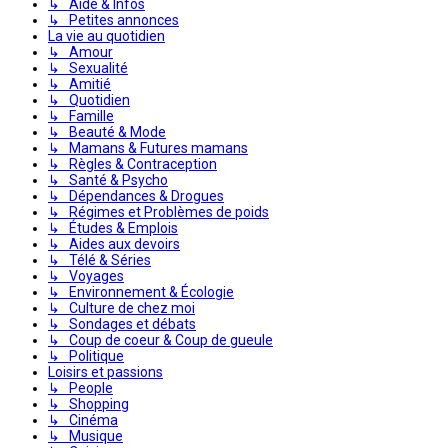
↳ Aide & Infos
↳ Petites annonces
La vie au quotidien
↳ Amour
↳ Sexualité
↳ Amitié
↳ Quotidien
↳ Famille
↳ Beauté & Mode
↳ Mamans & Futures mamans
↳ Règles & Contraception
↳ Santé & Psycho
↳ Dépendances & Drogues
↳ Régimes et Problèmes de poids
↳ Études & Emplois
↳ Aides aux devoirs
↳ Télé & Séries
↳ Voyages
↳ Environnement & Écologie
↳ Culture de chez moi
↳ Sondages et débats
↳ Coup de coeur & Coup de gueule
↳ Politique
Loisirs et passions
↳ People
↳ Shopping
↳ Cinéma
↳ Musique