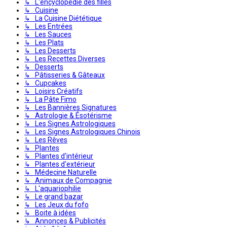
↳ L'encyclopédie des filles
↳ Cuisine
↳ La Cuisine Diététique
↳ Les Entrées
↳ Les Sauces
↳ Les Plats
↳ Les Desserts
↳ Les Recettes Diverses
↳ Desserts
↳ Pâtisseries & Gâteaux
↳ Cupcakes
↳ Loisirs Créatifs
↳ La Pâte Fimo
↳ Les Bannières Signatures
↳ Astrologie & Ésotérisme
↳ Les Signes Astrologiques
↳ Les Signes Astrologiques Chinois
↳ Les Rêves
↳ Plantes
↳ Plantes d'intérieur
↳ Plantes d'extérieur
↳ Médecine Naturelle
↳ Animaux de Compagnie
↳ L'aquariophilie
↳ Le grand bazar
↳ Les Jeux du fofo
↳ Boite à idées
↳ Annonces & Publicités