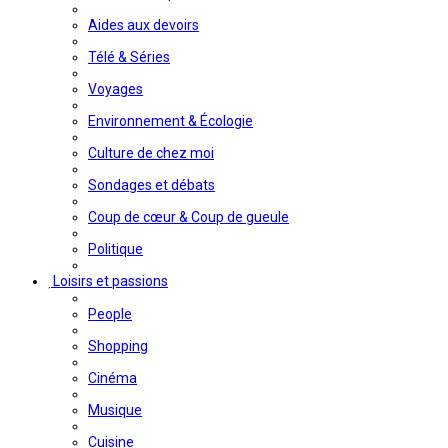
Aides aux devoirs
Télé & Séries
Voyages
Environnement & Écologie
Culture de chez moi
Sondages et débats
Coup de cœur & Coup de gueule
Politique
Loisirs et passions
People
Shopping
Cinéma
Musique
Cuisine