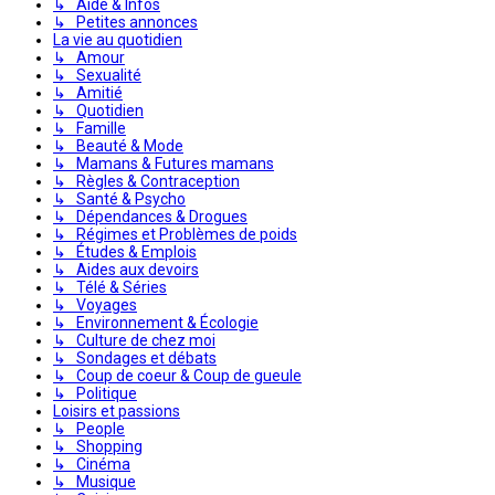
↳ Aide & Infos
↳ Petites annonces
La vie au quotidien
↳ Amour
↳ Sexualité
↳ Amitié
↳ Quotidien
↳ Famille
↳ Beauté & Mode
↳ Mamans & Futures mamans
↳ Règles & Contraception
↳ Santé & Psycho
↳ Dépendances & Drogues
↳ Régimes et Problèmes de poids
↳ Études & Emplois
↳ Aides aux devoirs
↳ Télé & Séries
↳ Voyages
↳ Environnement & Écologie
↳ Culture de chez moi
↳ Sondages et débats
↳ Coup de coeur & Coup de gueule
↳ Politique
Loisirs et passions
↳ People
↳ Shopping
↳ Cinéma
↳ Musique