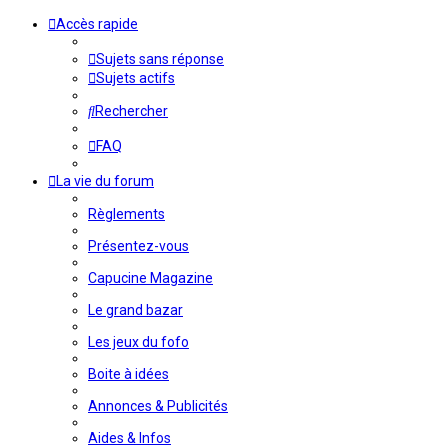
Accès rapide
Sujets sans réponse
Sujets actifs
Rechercher
FAQ
La vie du forum
Règlements
Présentez-vous
Capucine Magazine
Le grand bazar
Les jeux du fofo
Boite à idées
Annonces & Publicités
Aides & Infos