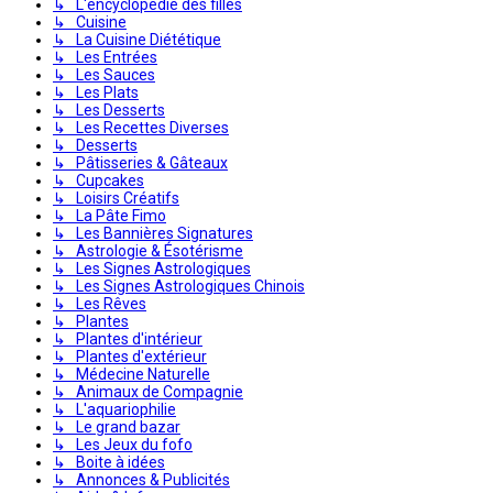
↳ L'encyclopédie des filles
↳ Cuisine
↳ La Cuisine Diététique
↳ Les Entrées
↳ Les Sauces
↳ Les Plats
↳ Les Desserts
↳ Les Recettes Diverses
↳ Desserts
↳ Pâtisseries & Gâteaux
↳ Cupcakes
↳ Loisirs Créatifs
↳ La Pâte Fimo
↳ Les Bannières Signatures
↳ Astrologie & Ésotérisme
↳ Les Signes Astrologiques
↳ Les Signes Astrologiques Chinois
↳ Les Rêves
↳ Plantes
↳ Plantes d'intérieur
↳ Plantes d'extérieur
↳ Médecine Naturelle
↳ Animaux de Compagnie
↳ L'aquariophilie
↳ Le grand bazar
↳ Les Jeux du fofo
↳ Boite à idées
↳ Annonces & Publicités