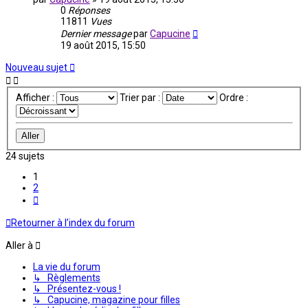
0
Réponses
11811
Vues
Dernier message
par
Capucine
19 août 2015, 15:50
Nouveau sujet
Afficher :
Trier par :
Ordre :
24 sujets
1
2
Suivante
Retourner à l’index du forum
Aller à
La vie du forum
↳ Règlements
↳ Présentez-vous !
↳ Capucine, magazine pour filles