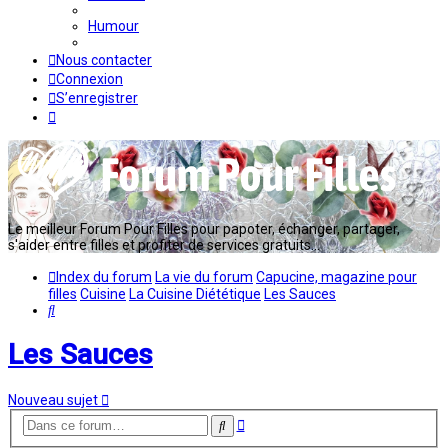
Humour
Nous contacter
Connexion
S’enregistrer
Le meilleur Forum Pour Filles pour papoter, échanger, partager,
s'aider entre filles et profiter de services gratuits...
Index du forum
La vie du forum
Capucine, magazine pour
filles
Cuisine
La Cuisine Diététique
Les Sauces
Rechercher
Les Sauces
Nouveau sujet
Recherche
Rechercher
avancée