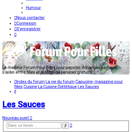
Humour
Nous contacter
Connexion
S’enregistrer
Le meilleur Forum Pour Filles pour papoter, échanger, partager,
s'aider entre filles et profiter de services gratuits...
Index du forum
La vie du forum
Capucine, magazine pour
filles
Cuisine
La Cuisine Diététique
Les Sauces
Rechercher
Les Sauces
Nouveau sujet
Recherche
Rechercher
avancée