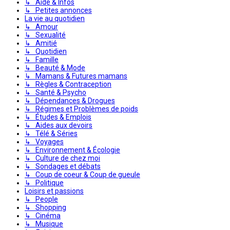
↳ Aide & Infos
↳ Petites annonces
La vie au quotidien
↳ Amour
↳ Sexualité
↳ Amitié
↳ Quotidien
↳ Famille
↳ Beauté & Mode
↳ Mamans & Futures mamans
↳ Règles & Contraception
↳ Santé & Psycho
↳ Dépendances & Drogues
↳ Régimes et Problèmes de poids
↳ Études & Emplois
↳ Aides aux devoirs
↳ Télé & Séries
↳ Voyages
↳ Environnement & Écologie
↳ Culture de chez moi
↳ Sondages et débats
↳ Coup de coeur & Coup de gueule
↳ Politique
Loisirs et passions
↳ People
↳ Shopping
↳ Cinéma
↳ Musique