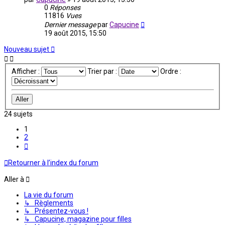
0
Réponses
11816
Vues
Dernier message
par
Capucine
19 août 2015, 15:50
Nouveau sujet
Afficher :
Trier par :
Ordre :
24 sujets
1
2
Suivante
Retourner à l’index du forum
Aller à
La vie du forum
↳ Règlements
↳ Présentez-vous !
↳ Capucine, magazine pour filles