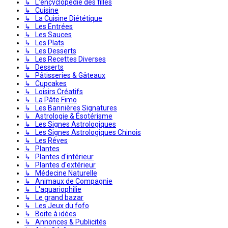
↳ L'encyclopédie des filles
↳ Cuisine
↳ La Cuisine Diététique
↳ Les Entrées
↳ Les Sauces
↳ Les Plats
↳ Les Desserts
↳ Les Recettes Diverses
↳ Desserts
↳ Pâtisseries & Gâteaux
↳ Cupcakes
↳ Loisirs Créatifs
↳ La Pâte Fimo
↳ Les Bannières Signatures
↳ Astrologie & Ésotérisme
↳ Les Signes Astrologiques
↳ Les Signes Astrologiques Chinois
↳ Les Rêves
↳ Plantes
↳ Plantes d'intérieur
↳ Plantes d'extérieur
↳ Médecine Naturelle
↳ Animaux de Compagnie
↳ L'aquariophilie
↳ Le grand bazar
↳ Les Jeux du fofo
↳ Boite à idées
↳ Annonces & Publicités