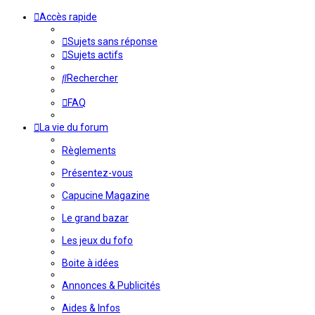
Accès rapide
Sujets sans réponse
Sujets actifs
Rechercher
FAQ
La vie du forum
Règlements
Présentez-vous
Capucine Magazine
Le grand bazar
Les jeux du fofo
Boite à idées
Annonces & Publicités
Aides & Infos