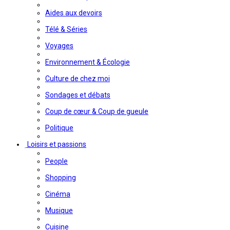
Aides aux devoirs
Télé & Séries
Voyages
Environnement & Écologie
Culture de chez moi
Sondages et débats
Coup de cœur & Coup de gueule
Politique
Loisirs et passions
People
Shopping
Cinéma
Musique
Cuisine