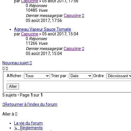
par
Capucine
»
05 août 2017, 17:56
0
Réponses
10485
Vues
Dernier message
par
Capucine
05 août 2017, 17:56
Agneau Vapeur Sauce Tomate
par
Capucine
»
05 août 2017, 15:04
0
Réponses
11266
Vues
Dernier message
par
Capucine
05 août 2017, 15:04
Nouveau sujet
Afficher :
Trier par :
Ordre :
5 sujets • Page
1
sur
1
Retourner à l’index du forum
Aller à
La vie du forum
↳ Règlements