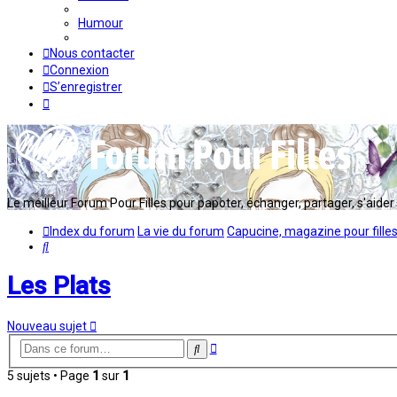
Humour
Nous contacter
Connexion
S’enregistrer
Le meilleur Forum Pour Filles pour papoter, échanger, partager, s'aider en
Index du forum
La vie du forum
Capucine, magazine pour fille
Rechercher
Les Plats
Nouveau sujet
Recherche
Rechercher
avancée
5 sujets • Page
1
sur
1