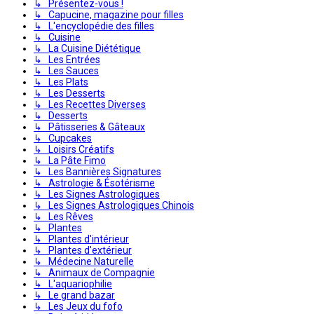
↳ Présentez-vous !
↳ Capucine, magazine pour filles
↳ L'encyclopédie des filles
↳ Cuisine
↳ La Cuisine Diététique
↳ Les Entrées
↳ Les Sauces
↳ Les Plats
↳ Les Desserts
↳ Les Recettes Diverses
↳ Desserts
↳ Pâtisseries & Gâteaux
↳ Cupcakes
↳ Loisirs Créatifs
↳ La Pâte Fimo
↳ Les Bannières Signatures
↳ Astrologie & Ésotérisme
↳ Les Signes Astrologiques
↳ Les Signes Astrologiques Chinois
↳ Les Rêves
↳ Plantes
↳ Plantes d'intérieur
↳ Plantes d'extérieur
↳ Médecine Naturelle
↳ Animaux de Compagnie
↳ L'aquariophilie
↳ Le grand bazar
↳ Les Jeux du fofo