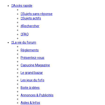
Accès rapide
Sujets sans réponse
Sujets actifs
Rechercher
FAQ
La vie du forum
Règlements
Présentez-vous
Capucine Magazine
Le grand bazar
Les jeux du fofo
Boite à idées
Annonces & Publicités
Aides & Infos