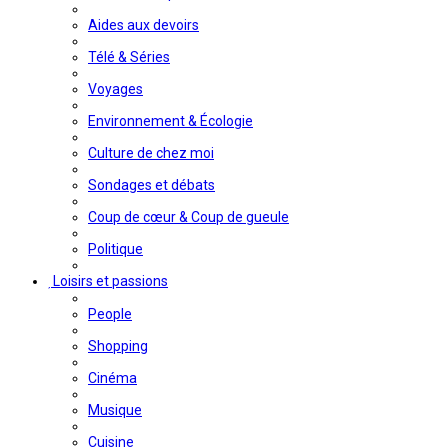
Aides aux devoirs
Télé & Séries
Voyages
Environnement & Écologie
Culture de chez moi
Sondages et débats
Coup de cœur & Coup de gueule
Politique
Loisirs et passions
People
Shopping
Cinéma
Musique
Cuisine