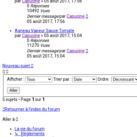
par
Capucine
»
05 août 2017, 17:56
0
Réponses
10492
Vues
Dernier message
par
Capucine
05 août 2017, 17:56
Agneau Vapeur Sauce Tomate
par
Capucine
»
05 août 2017, 15:04
0
Réponses
11270
Vues
Dernier message
par
Capucine
05 août 2017, 15:04
Nouveau sujet
Afficher :
Trier par :
Ordre :
5 sujets • Page
1
sur
1
Retourner à l’index du forum
Aller à
La vie du forum
↳ Règlements