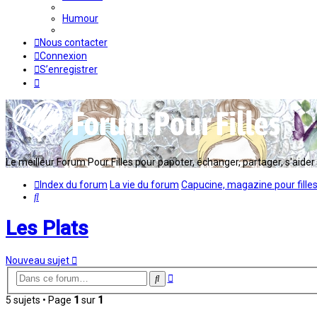
Humour
Nous contacter
Connexion
S’enregistrer
Le meilleur Forum Pour Filles pour papoter, échanger, partager, s'aider en
Index du forum
La vie du forum
Capucine, magazine pour fille
Rechercher
Les Plats
Nouveau sujet
Recherche
Rechercher
avancée
5 sujets • Page
1
sur
1