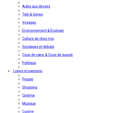
Aides aux devoirs
Télé & Séries
Voyages
Environnement & Écologie
Culture de chez moi
Sondages et débats
Coup de cœur & Coup de gueule
Politique
Loisirs et passions
People
Shopping
Cinéma
Musique
Cuisine