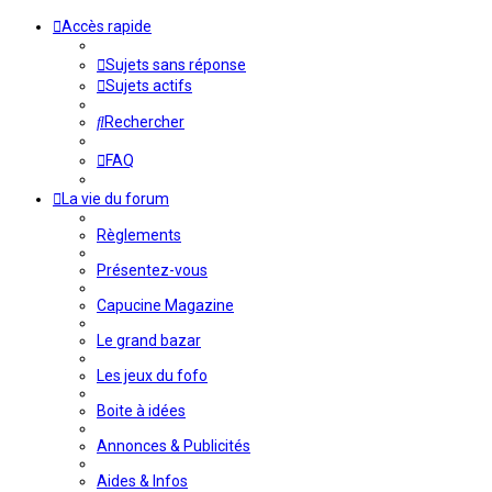
Accès rapide
Sujets sans réponse
Sujets actifs
Rechercher
FAQ
La vie du forum
Règlements
Présentez-vous
Capucine Magazine
Le grand bazar
Les jeux du fofo
Boite à idées
Annonces & Publicités
Aides & Infos