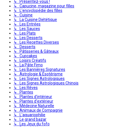
↳ Présentez-vous !
↳ Capucine, magazine pour filles
↳ L'encyclopédie des filles
↳ Cuisine
↳ La Cuisine Diététique
↳ Les Entrées
↳ Les Sauces
↳ Les Plats
↳ Les Desserts
↳ Les Recettes Diverses
↳ Desserts
↳ Pâtisseries & Gâteaux
↳ Cupcakes
↳ Loisirs Créatifs
↳ La Pâte Fimo
↳ Les Bannières Signatures
↳ Astrologie & Ésotérisme
↳ Les Signes Astrologiques
↳ Les Signes Astrologiques Chinois
↳ Les Rêves
↳ Plantes
↳ Plantes d'intérieur
↳ Plantes d'extérieur
↳ Médecine Naturelle
↳ Animaux de Compagnie
↳ L'aquariophilie
↳ Le grand bazar
↳ Les Jeux du fofo