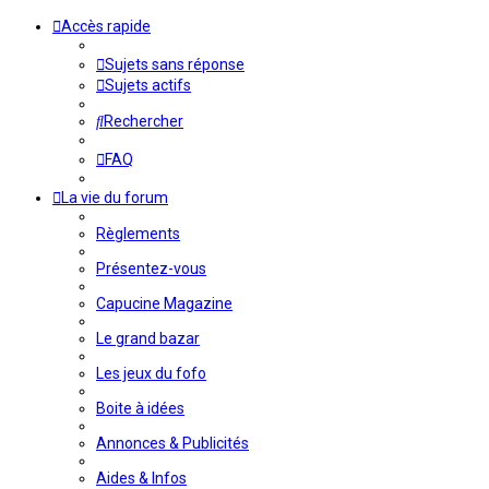
Accès rapide
Sujets sans réponse
Sujets actifs
Rechercher
FAQ
La vie du forum
Règlements
Présentez-vous
Capucine Magazine
Le grand bazar
Les jeux du fofo
Boite à idées
Annonces & Publicités
Aides & Infos