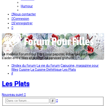
Humour
Nous contacter
Connexion
S’enregistrer
Le meilleur Forum Pour Filles pour papoter, échanger, partager,
s'aider entre filles et profiter de services gratuits...
Index du forum
La vie du forum
Capucine, magazine pour
filles
Cuisine
La Cuisine Diététique
Les Plats
Rechercher
Les Plats
Nouveau sujet
Recherche
Rechercher
avancée