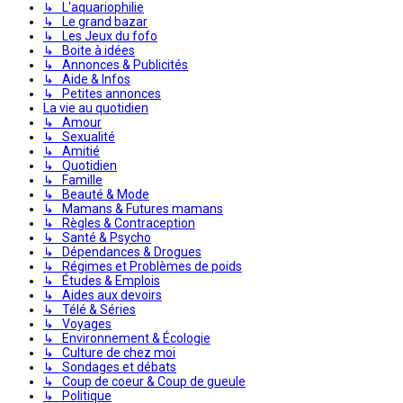
↳ L'aquariophilie
↳ Le grand bazar
↳ Les Jeux du fofo
↳ Boite à idées
↳ Annonces & Publicités
↳ Aide & Infos
↳ Petites annonces
La vie au quotidien
↳ Amour
↳ Sexualité
↳ Amitié
↳ Quotidien
↳ Famille
↳ Beauté & Mode
↳ Mamans & Futures mamans
↳ Règles & Contraception
↳ Santé & Psycho
↳ Dépendances & Drogues
↳ Régimes et Problèmes de poids
↳ Études & Emplois
↳ Aides aux devoirs
↳ Télé & Séries
↳ Voyages
↳ Environnement & Écologie
↳ Culture de chez moi
↳ Sondages et débats
↳ Coup de coeur & Coup de gueule
↳ Politique