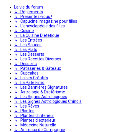
La vie du forum
↳ Règlements
↳ Présentez-vous !
↳ Capucine, magazine pour filles
↳ L'encyclopédie des filles
↳ Cuisine
↳ La Cuisine Diététique
↳ Les Entrées
↳ Les Sauces
↳ Les Plats
↳ Les Desserts
↳ Les Recettes Diverses
↳ Desserts
↳ Pâtisseries & Gâteaux
↳ Cupcakes
↳ Loisirs Créatifs
↳ La Pâte Fimo
↳ Les Bannières Signatures
↳ Astrologie & Ésotérisme
↳ Les Signes Astrologiques
↳ Les Signes Astrologiques Chinois
↳ Les Rêves
↳ Plantes
↳ Plantes d'intérieur
↳ Plantes d'extérieur
↳ Médecine Naturelle
↳ Animaux de Compagnie