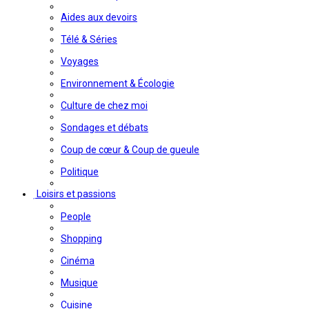
Aides aux devoirs
Télé & Séries
Voyages
Environnement & Écologie
Culture de chez moi
Sondages et débats
Coup de cœur & Coup de gueule
Politique
Loisirs et passions
People
Shopping
Cinéma
Musique
Cuisine