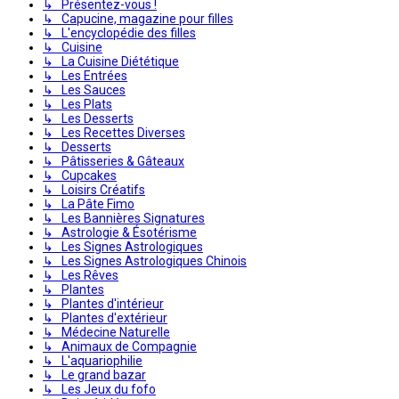
↳ Présentez-vous !
↳ Capucine, magazine pour filles
↳ L'encyclopédie des filles
↳ Cuisine
↳ La Cuisine Diététique
↳ Les Entrées
↳ Les Sauces
↳ Les Plats
↳ Les Desserts
↳ Les Recettes Diverses
↳ Desserts
↳ Pâtisseries & Gâteaux
↳ Cupcakes
↳ Loisirs Créatifs
↳ La Pâte Fimo
↳ Les Bannières Signatures
↳ Astrologie & Ésotérisme
↳ Les Signes Astrologiques
↳ Les Signes Astrologiques Chinois
↳ Les Rêves
↳ Plantes
↳ Plantes d'intérieur
↳ Plantes d'extérieur
↳ Médecine Naturelle
↳ Animaux de Compagnie
↳ L'aquariophilie
↳ Le grand bazar
↳ Les Jeux du fofo