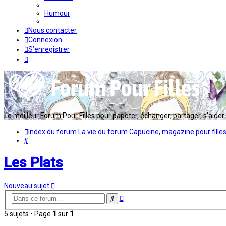
Humour
Nous contacter
Connexion
S’enregistrer
Le meilleur Forum Pour Filles pour papoter, échanger, partager, s'aider en
Index du forum
La vie du forum
Capucine, magazine pour fille
Rechercher
Les Plats
Nouveau sujet
Recherche
Rechercher
avancée
5 sujets • Page
1
sur
1