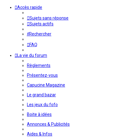
Accès rapide
Sujets sans réponse
Sujets actifs
Rechercher
FAQ
La vie du forum
Règlements
Présentez-vous
Capucine Magazine
Le grand bazar
Les jeux du fofo
Boite à idées
Annonces & Publicités
Aides & Infos