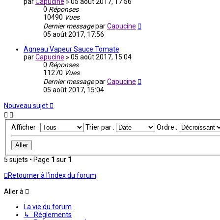
par
Capucine
»
05 août 2017, 17:56
0
Réponses
10490
Vues
Dernier message
par
Capucine
05 août 2017, 17:56
Agneau Vapeur Sauce Tomate
par
Capucine
»
05 août 2017, 15:04
0
Réponses
11270
Vues
Dernier message
par
Capucine
05 août 2017, 15:04
Nouveau sujet
Afficher :
Trier par :
Ordre :
5 sujets • Page
1
sur
1
Retourner à l’index du forum
Aller à
La vie du forum
↳ Règlements