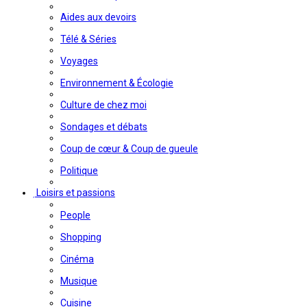
Aides aux devoirs
Télé & Séries
Voyages
Environnement & Écologie
Culture de chez moi
Sondages et débats
Coup de cœur & Coup de gueule
Politique
Loisirs et passions
People
Shopping
Cinéma
Musique
Cuisine