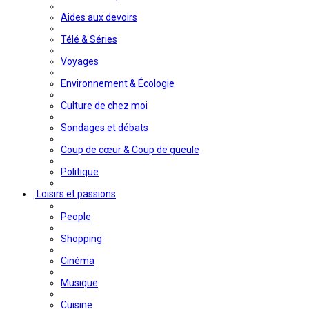
Aides aux devoirs
Télé & Séries
Voyages
Environnement & Écologie
Culture de chez moi
Sondages et débats
Coup de cœur & Coup de gueule
Politique
Loisirs et passions
People
Shopping
Cinéma
Musique
Cuisine