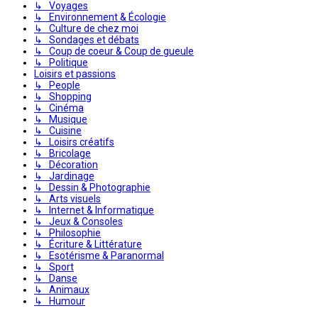
↳ Voyages
↳ Environnement & Écologie
↳ Culture de chez moi
↳ Sondages et débats
↳ Coup de coeur & Coup de gueule
↳ Politique
Loisirs et passions
↳ People
↳ Shopping
↳ Cinéma
↳ Musique
↳ Cuisine
↳ Loisirs créatifs
↳ Bricolage
↳ Décoration
↳ Jardinage
↳ Dessin & Photographie
↳ Arts visuels
↳ Internet & Informatique
↳ Jeux & Consoles
↳ Philosophie
↳ Écriture & Littérature
↳ Esotérisme & Paranormal
↳ Sport
↳ Danse
↳ Animaux
↳ Humour