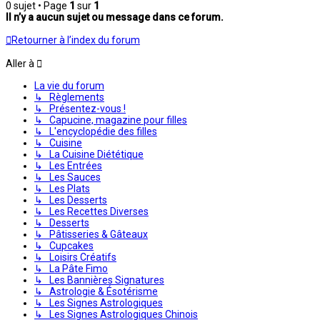
0 sujet • Page
1
sur
1
Il n’y a aucun sujet ou message dans ce forum.
Retourner à l’index du forum
Aller à
La vie du forum
↳ Règlements
↳ Présentez-vous !
↳ Capucine, magazine pour filles
↳ L'encyclopédie des filles
↳ Cuisine
↳ La Cuisine Diététique
↳ Les Entrées
↳ Les Sauces
↳ Les Plats
↳ Les Desserts
↳ Les Recettes Diverses
↳ Desserts
↳ Pâtisseries & Gâteaux
↳ Cupcakes
↳ Loisirs Créatifs
↳ La Pâte Fimo
↳ Les Bannières Signatures
↳ Astrologie & Ésotérisme
↳ Les Signes Astrologiques
↳ Les Signes Astrologiques Chinois