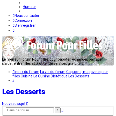
Humour
Nous contacter
Connexion
S’enregistrer
Le meilleur Forum Pour Filles pour papoter, échanger, partager,
s'aider entre filles et profiter de services gratuits...
Index du forum
La vie du forum
Capucine, magazine pour
filles
Cuisine
La Cuisine Diététique
Les Desserts
Rechercher
Les Desserts
Nouveau sujet
Recherche
Rechercher
avancée