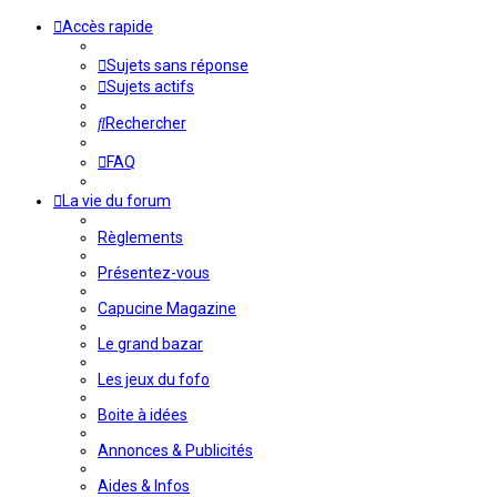
Accès rapide
Sujets sans réponse
Sujets actifs
Rechercher
FAQ
La vie du forum
Règlements
Présentez-vous
Capucine Magazine
Le grand bazar
Les jeux du fofo
Boite à idées
Annonces & Publicités
Aides & Infos