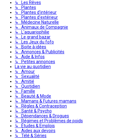
↳ Les Rêves
↳ Plantes
↳ Plantes d'intérieur
↳ Plantes d'extérieur
↳ Médecine Naturelle
↳ Animaux de Compagnie
↳ L'aquariophilie
↳ Le grand bazar
↳ Les Jeux du fofo
↳ Boite à idées
↳ Annonces & Publicités
↳ Aide & Infos
↳ Petites annonces
La vie au quotidien
↳ Amour
↳ Sexualité
↳ Amitié
↳ Quotidien
↳ Famille
↳ Beauté & Mode
↳ Mamans & Futures mamans
↳ Règles & Contraception
↳ Santé & Psycho
↳ Dépendances & Drogues
↳ Régimes et Problèmes de poids
↳ Études & Emplois
↳ Aides aux devoirs
↳ Télé & Séries