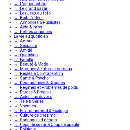
↳ L'aquariophilie
↳ Le grand bazar
↳ Les Jeux du fofo
↳ Boite à idées
↳ Annonces & Publicités
↳ Aide & Infos
↳ Petites annonces
La vie au quotidien
↳ Amour
↳ Sexualité
↳ Amitié
↳ Quotidien
↳ Famille
↳ Beauté & Mode
↳ Mamans & Futures mamans
↳ Règles & Contraception
↳ Santé & Psycho
↳ Dépendances & Drogues
↳ Régimes et Problèmes de poids
↳ Études & Emplois
↳ Aides aux devoirs
↳ Télé & Séries
↳ Voyages
↳ Environnement & Écologie
↳ Culture de chez moi
↳ Sondages et débats
↳ Coup de coeur & Coup de gueule
↳ Politique