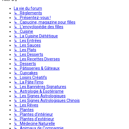
La vie du forum
↳ Règlements
↳ Présentez-vous !
↳ Capucine, magazine pour filles
↳ L'encyclopédie des filles
↳ Cuisine
↳ La Cuisine Diététique
↳ Les Entrées
↳ Les Sauces
↳ Les Plats
↳ Les Desserts
↳ Les Recettes Diverses
↳ Desserts
↳ Pâtisseries & Gâteaux
↳ Cupcakes
↳ Loisirs Créatifs
↳ La Pâte Fimo
↳ Les Bannières Signatures
↳ Astrologie & Ésotérisme
↳ Les Signes Astrologiques
↳ Les Signes Astrologiques Chinois
↳ Les Rêves
↳ Plantes
↳ Plantes d'intérieur
↳ Plantes d'extérieur
↳ Médecine Naturelle
↳ Animaux de Compagnie