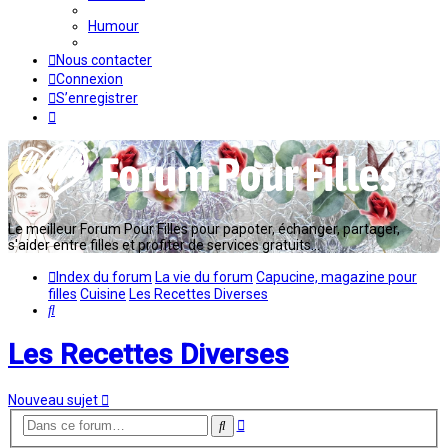
Humour
Nous contacter
Connexion
S’enregistrer
Le meilleur Forum Pour Filles pour papoter, échanger, partager,
s'aider entre filles et profiter de services gratuits...
Index du forum
La vie du forum
Capucine, magazine pour
filles
Cuisine
Les Recettes Diverses
Rechercher
Les Recettes Diverses
Nouveau sujet
Recherche
Rechercher
avancée