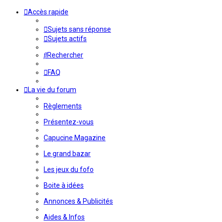
Accès rapide
Sujets sans réponse
Sujets actifs
Rechercher
FAQ
La vie du forum
Règlements
Présentez-vous
Capucine Magazine
Le grand bazar
Les jeux du fofo
Boite à idées
Annonces & Publicités
Aides & Infos