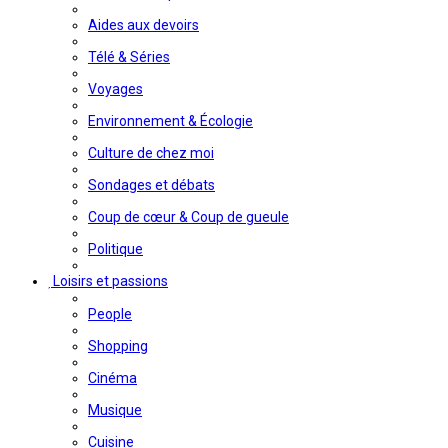
Aides aux devoirs
Télé & Séries
Voyages
Environnement & Écologie
Culture de chez moi
Sondages et débats
Coup de cœur & Coup de gueule
Politique
Loisirs et passions
People
Shopping
Cinéma
Musique
Cuisine