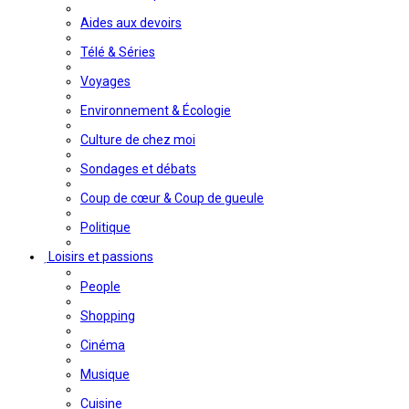
Aides aux devoirs
Télé & Séries
Voyages
Environnement & Écologie
Culture de chez moi
Sondages et débats
Coup de cœur & Coup de gueule
Politique
Loisirs et passions
People
Shopping
Cinéma
Musique
Cuisine