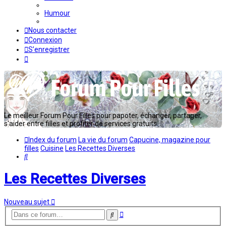
Humour
Nous contacter
Connexion
S’enregistrer
Le meilleur Forum Pour Filles pour papoter, échanger, partager,
s'aider entre filles et profiter de services gratuits...
Index du forum
La vie du forum
Capucine, magazine pour
filles
Cuisine
Les Recettes Diverses
Rechercher
Les Recettes Diverses
Nouveau sujet
Recherche
Rechercher
avancée