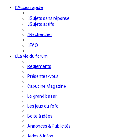
Accès rapide
Sujets sans réponse
Sujets actifs
Rechercher
FAQ
La vie du forum
Règlements
Présentez-vous
Capucine Magazine
Le grand bazar
Les jeux du fofo
Boite à idées
Annonces & Publicités
Aides & Infos