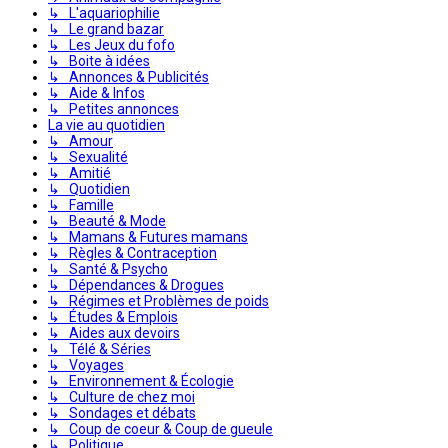
↳ L'aquariophilie
↳ Le grand bazar
↳ Les Jeux du fofo
↳ Boite à idées
↳ Annonces & Publicités
↳ Aide & Infos
↳ Petites annonces
La vie au quotidien
↳ Amour
↳ Sexualité
↳ Amitié
↳ Quotidien
↳ Famille
↳ Beauté & Mode
↳ Mamans & Futures mamans
↳ Règles & Contraception
↳ Santé & Psycho
↳ Dépendances & Drogues
↳ Régimes et Problèmes de poids
↳ Études & Emplois
↳ Aides aux devoirs
↳ Télé & Séries
↳ Voyages
↳ Environnement & Écologie
↳ Culture de chez moi
↳ Sondages et débats
↳ Coup de coeur & Coup de gueule
↳ Politique