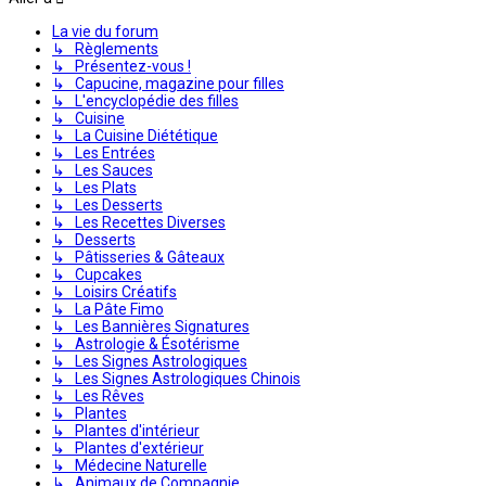
La vie du forum
↳ Règlements
↳ Présentez-vous !
↳ Capucine, magazine pour filles
↳ L'encyclopédie des filles
↳ Cuisine
↳ La Cuisine Diététique
↳ Les Entrées
↳ Les Sauces
↳ Les Plats
↳ Les Desserts
↳ Les Recettes Diverses
↳ Desserts
↳ Pâtisseries & Gâteaux
↳ Cupcakes
↳ Loisirs Créatifs
↳ La Pâte Fimo
↳ Les Bannières Signatures
↳ Astrologie & Ésotérisme
↳ Les Signes Astrologiques
↳ Les Signes Astrologiques Chinois
↳ Les Rêves
↳ Plantes
↳ Plantes d'intérieur
↳ Plantes d'extérieur
↳ Médecine Naturelle
↳ Animaux de Compagnie