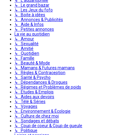
↳ L'aquariophilie
↳ Le grand bazar
↳ Les Jeux du fofo
↳ Boite à idées
↳ Annonces & Publicités
↳ Aide & Infos
↳ Petites annonces
La vie au quotidien
↳ Amour
↳ Sexualité
↳ Amitié
↳ Quotidien
↳ Famille
↳ Beauté & Mode
↳ Mamans & Futures mamans
↳ Règles & Contraception
↳ Santé & Psycho
↳ Dépendances & Drogues
↳ Régimes et Problèmes de poids
↳ Études & Emplois
↳ Aides aux devoirs
↳ Télé & Séries
↳ Voyages
↳ Environnement & Écologie
↳ Culture de chez moi
↳ Sondages et débats
↳ Coup de coeur & Coup de gueule
↳ Politique