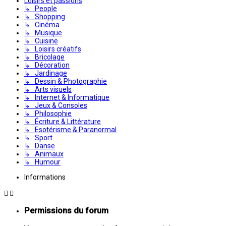
Loisirs et passions
↳ People
↳ Shopping
↳ Cinéma
↳ Musique
↳ Cuisine
↳ Loisirs créatifs
↳ Bricolage
↳ Décoration
↳ Jardinage
↳ Dessin & Photographie
↳ Arts visuels
↳ Internet & Informatique
↳ Jeux & Consoles
↳ Philosophie
↳ Écriture & Littérature
↳ Esotérisme & Paranormal
↳ Sport
↳ Danse
↳ Animaux
↳ Humour
Informations
Permissions du forum