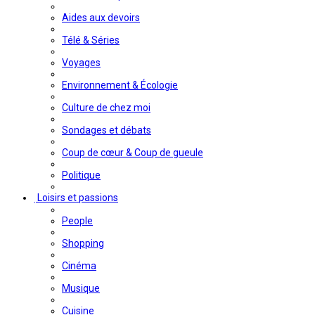
Aides aux devoirs
Télé & Séries
Voyages
Environnement & Écologie
Culture de chez moi
Sondages et débats
Coup de cœur & Coup de gueule
Politique
Loisirs et passions
People
Shopping
Cinéma
Musique
Cuisine