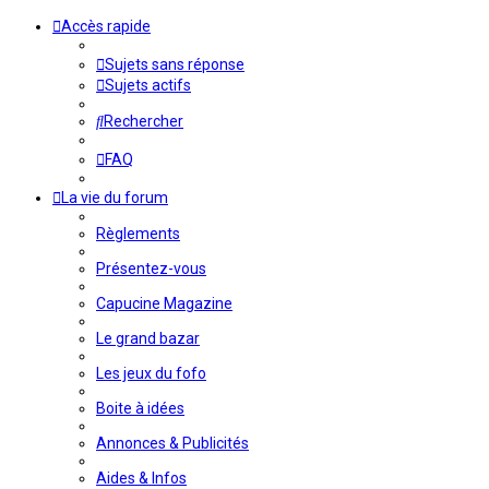
Accès rapide
Sujets sans réponse
Sujets actifs
Rechercher
FAQ
La vie du forum
Règlements
Présentez-vous
Capucine Magazine
Le grand bazar
Les jeux du fofo
Boite à idées
Annonces & Publicités
Aides & Infos