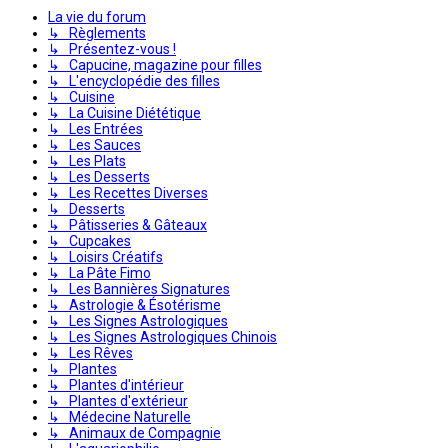
La vie du forum
↳ Règlements
↳ Présentez-vous !
↳ Capucine, magazine pour filles
↳ L'encyclopédie des filles
↳ Cuisine
↳ La Cuisine Diététique
↳ Les Entrées
↳ Les Sauces
↳ Les Plats
↳ Les Desserts
↳ Les Recettes Diverses
↳ Desserts
↳ Pâtisseries & Gâteaux
↳ Cupcakes
↳ Loisirs Créatifs
↳ La Pâte Fimo
↳ Les Bannières Signatures
↳ Astrologie & Ésotérisme
↳ Les Signes Astrologiques
↳ Les Signes Astrologiques Chinois
↳ Les Rêves
↳ Plantes
↳ Plantes d'intérieur
↳ Plantes d'extérieur
↳ Médecine Naturelle
↳ Animaux de Compagnie