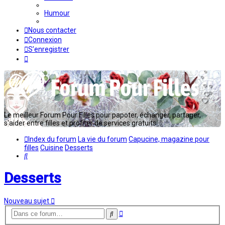
Humour
Nous contacter
Connexion
S’enregistrer
Le meilleur Forum Pour Filles pour papoter, échanger, partager,
s'aider entre filles et profiter de services gratuits...
Index du forum
La vie du forum
Capucine, magazine pour
filles
Cuisine
Desserts
Rechercher
Desserts
Nouveau sujet
Recherche
Rechercher
avancée