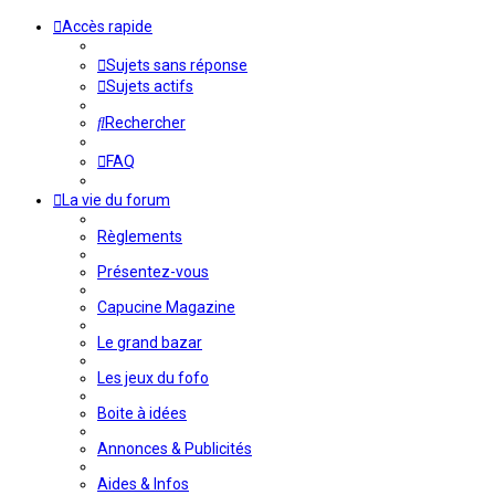
Accès rapide
Sujets sans réponse
Sujets actifs
Rechercher
FAQ
La vie du forum
Règlements
Présentez-vous
Capucine Magazine
Le grand bazar
Les jeux du fofo
Boite à idées
Annonces & Publicités
Aides & Infos