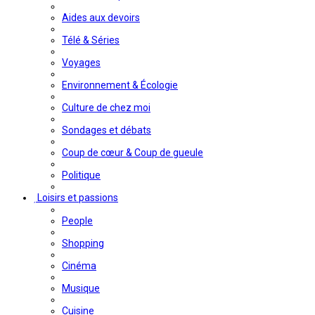
Aides aux devoirs
Télé & Séries
Voyages
Environnement & Écologie
Culture de chez moi
Sondages et débats
Coup de cœur & Coup de gueule
Politique
Loisirs et passions
People
Shopping
Cinéma
Musique
Cuisine