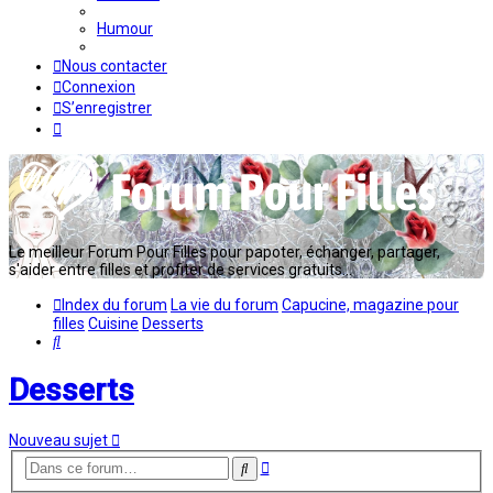
Humour
Nous contacter
Connexion
S’enregistrer
Le meilleur Forum Pour Filles pour papoter, échanger, partager,
s'aider entre filles et profiter de services gratuits...
Index du forum
La vie du forum
Capucine, magazine pour
filles
Cuisine
Desserts
Rechercher
Desserts
Nouveau sujet
Recherche
Rechercher
avancée