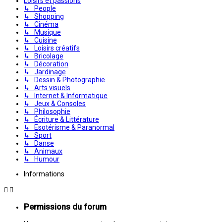
Loisirs et passions
↳ People
↳ Shopping
↳ Cinéma
↳ Musique
↳ Cuisine
↳ Loisirs créatifs
↳ Bricolage
↳ Décoration
↳ Jardinage
↳ Dessin & Photographie
↳ Arts visuels
↳ Internet & Informatique
↳ Jeux & Consoles
↳ Philosophie
↳ Écriture & Littérature
↳ Esotérisme & Paranormal
↳ Sport
↳ Danse
↳ Animaux
↳ Humour
Informations
Permissions du forum