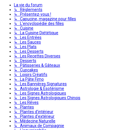
La vie du forum
↳ Règlements
↳ Présentez-vous !
↳ Capucine, magazine pour filles
↳ L'encyclopédie des filles
↳ Cuisine
↳ La Cuisine Diététique
↳ Les Entrées
↳ Les Sauces
↳ Les Plats
↳ Les Desserts
↳ Les Recettes Diverses
↳ Desserts
↳ Pâtisseries & Gâteaux
↳ Cupcakes
↳ Loisirs Créatifs
↳ La Pâte Fimo
↳ Les Bannières Signatures
↳ Astrologie & Ésotérisme
↳ Les Signes Astrologiques
↳ Les Signes Astrologiques Chinois
↳ Les Rêves
↳ Plantes
↳ Plantes d'intérieur
↳ Plantes d'extérieur
↳ Médecine Naturelle
↳ Animaux de Compagnie