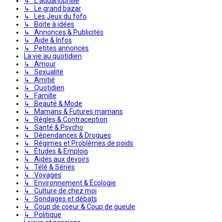
↳ L'aquariophilie
↳ Le grand bazar
↳ Les Jeux du fofo
↳ Boite à idées
↳ Annonces & Publicités
↳ Aide & Infos
↳ Petites annonces
La vie au quotidien
↳ Amour
↳ Sexualité
↳ Amitié
↳ Quotidien
↳ Famille
↳ Beauté & Mode
↳ Mamans & Futures mamans
↳ Règles & Contraception
↳ Santé & Psycho
↳ Dépendances & Drogues
↳ Régimes et Problèmes de poids
↳ Études & Emplois
↳ Aides aux devoirs
↳ Télé & Séries
↳ Voyages
↳ Environnement & Écologie
↳ Culture de chez moi
↳ Sondages et débats
↳ Coup de coeur & Coup de gueule
↳ Politique