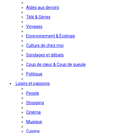
Aides aux devoirs
Télé & Séries
Voyages
Environnement & Écologie
Culture de chez moi
Sondages et débats
Coup de cœur & Coup de gueule
Politique
Loisirs et passions
People
Shopping
Cinéma
Musique
Cuisine