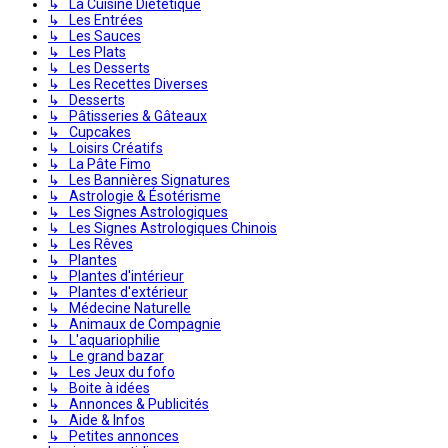
↳ La Cuisine Diététique
↳ Les Entrées
↳ Les Sauces
↳ Les Plats
↳ Les Desserts
↳ Les Recettes Diverses
↳ Desserts
↳ Pâtisseries & Gâteaux
↳ Cupcakes
↳ Loisirs Créatifs
↳ La Pâte Fimo
↳ Les Bannières Signatures
↳ Astrologie & Ésotérisme
↳ Les Signes Astrologiques
↳ Les Signes Astrologiques Chinois
↳ Les Rêves
↳ Plantes
↳ Plantes d'intérieur
↳ Plantes d'extérieur
↳ Médecine Naturelle
↳ Animaux de Compagnie
↳ L'aquariophilie
↳ Le grand bazar
↳ Les Jeux du fofo
↳ Boite à idées
↳ Annonces & Publicités
↳ Aide & Infos
↳ Petites annonces