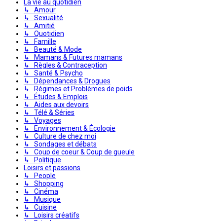
La vie au quotidien
↳ Amour
↳ Sexualité
↳ Amitié
↳ Quotidien
↳ Famille
↳ Beauté & Mode
↳ Mamans & Futures mamans
↳ Règles & Contraception
↳ Santé & Psycho
↳ Dépendances & Drogues
↳ Régimes et Problèmes de poids
↳ Études & Emplois
↳ Aides aux devoirs
↳ Télé & Séries
↳ Voyages
↳ Environnement & Écologie
↳ Culture de chez moi
↳ Sondages et débats
↳ Coup de coeur & Coup de gueule
↳ Politique
Loisirs et passions
↳ People
↳ Shopping
↳ Cinéma
↳ Musique
↳ Cuisine
↳ Loisirs créatifs