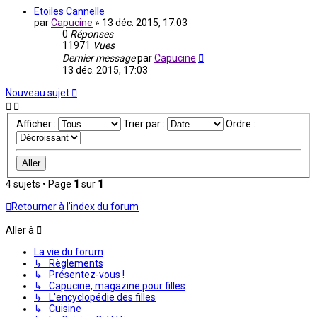
Etoiles Cannelle
par
Capucine
»
13 déc. 2015, 17:03
0
Réponses
11971
Vues
Dernier message
par
Capucine
13 déc. 2015, 17:03
Nouveau sujet
Afficher :
Trier par :
Ordre :
4 sujets • Page
1
sur
1
Retourner à l’index du forum
Aller à
La vie du forum
↳ Règlements
↳ Présentez-vous !
↳ Capucine, magazine pour filles
↳ L'encyclopédie des filles
↳ Cuisine