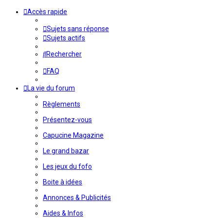
Accès rapide
Sujets sans réponse
Sujets actifs
Rechercher
FAQ
La vie du forum
Règlements
Présentez-vous
Capucine Magazine
Le grand bazar
Les jeux du fofo
Boite à idées
Annonces & Publicités
Aides & Infos