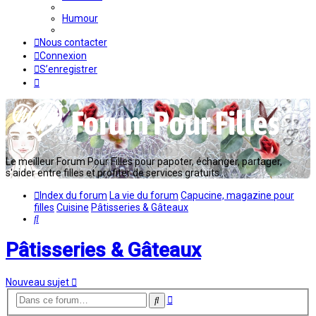
Humour
Nous contacter
Connexion
S’enregistrer
Le meilleur Forum Pour Filles pour papoter, échanger, partager,
s'aider entre filles et profiter de services gratuits...
Index du forum
La vie du forum
Capucine, magazine pour
filles
Cuisine
Pâtisseries & Gâteaux
Rechercher
Pâtisseries & Gâteaux
Nouveau sujet
Recherche
Rechercher
avancée