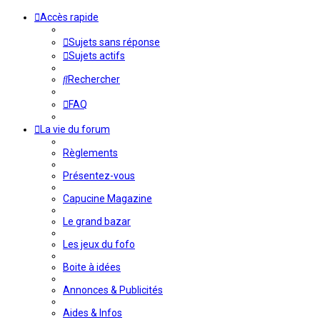
Accès rapide
Sujets sans réponse
Sujets actifs
Rechercher
FAQ
La vie du forum
Règlements
Présentez-vous
Capucine Magazine
Le grand bazar
Les jeux du fofo
Boite à idées
Annonces & Publicités
Aides & Infos