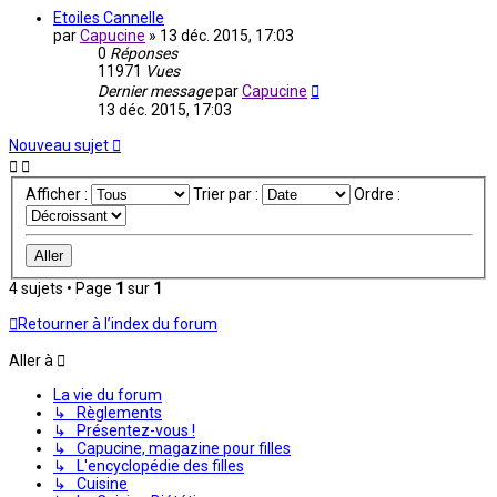
Etoiles Cannelle
par
Capucine
»
13 déc. 2015, 17:03
0
Réponses
11971
Vues
Dernier message
par
Capucine
13 déc. 2015, 17:03
Nouveau sujet
Afficher :
Trier par :
Ordre :
4 sujets • Page
1
sur
1
Retourner à l’index du forum
Aller à
La vie du forum
↳ Règlements
↳ Présentez-vous !
↳ Capucine, magazine pour filles
↳ L'encyclopédie des filles
↳ Cuisine