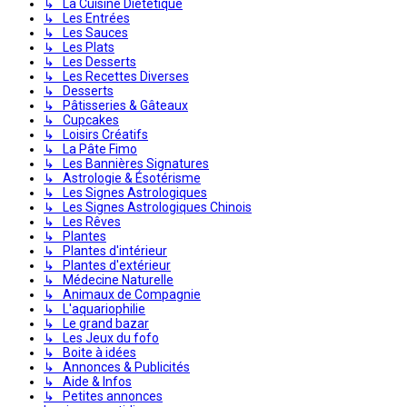
↳ La Cuisine Diététique
↳ Les Entrées
↳ Les Sauces
↳ Les Plats
↳ Les Desserts
↳ Les Recettes Diverses
↳ Desserts
↳ Pâtisseries & Gâteaux
↳ Cupcakes
↳ Loisirs Créatifs
↳ La Pâte Fimo
↳ Les Bannières Signatures
↳ Astrologie & Ésotérisme
↳ Les Signes Astrologiques
↳ Les Signes Astrologiques Chinois
↳ Les Rêves
↳ Plantes
↳ Plantes d'intérieur
↳ Plantes d'extérieur
↳ Médecine Naturelle
↳ Animaux de Compagnie
↳ L'aquariophilie
↳ Le grand bazar
↳ Les Jeux du fofo
↳ Boite à idées
↳ Annonces & Publicités
↳ Aide & Infos
↳ Petites annonces