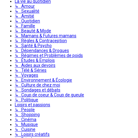
La vie au quotidien
↳ Amour
↳ Sexualité
↳ Amitié
↳ Quotidien
↳ Famille
↳ Beauté & Mode
↳ Mamans & Futures mamans
↳ Règles & Contraception
↳ Santé & Psycho
↳ Dépendances & Drogues
↳ Régimes et Problèmes de poids
↳ Études & Emplois
↳ Aides aux devoirs
↳ Télé & Séries
↳ Voyages
↳ Environnement & Écologie
↳ Culture de chez moi
↳ Sondages et débats
↳ Coup de coeur & Coup de gueule
↳ Politique
Loisirs et passions
↳ People
↳ Shopping
↳ Cinéma
↳ Musique
↳ Cuisine
↳ Loisirs créatifs