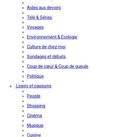
Aides aux devoirs
Télé & Séries
Voyages
Environnement & Écologie
Culture de chez moi
Sondages et débats
Coup de cœur & Coup de gueule
Politique
Loisirs et passions
People
Shopping
Cinéma
Musique
Cuisine