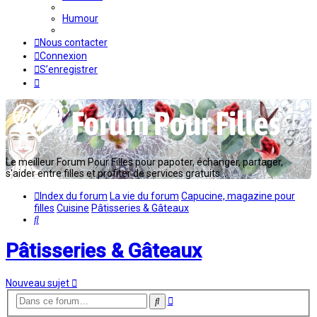
Humour
Nous contacter
Connexion
S’enregistrer
Le meilleur Forum Pour Filles pour papoter, échanger, partager,
s'aider entre filles et profiter de services gratuits...
Index du forum
La vie du forum
Capucine, magazine pour
filles
Cuisine
Pâtisseries & Gâteaux
Rechercher
Pâtisseries & Gâteaux
Nouveau sujet
Recherche
Rechercher
avancée