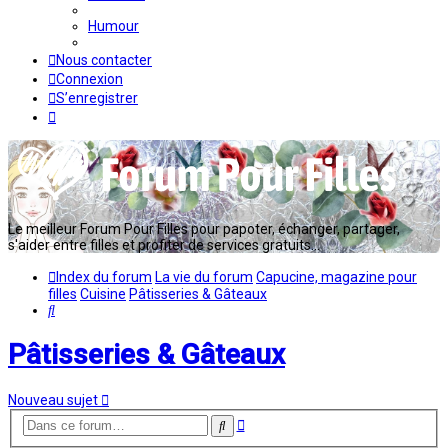
Humour
Nous contacter
Connexion
S’enregistrer
Le meilleur Forum Pour Filles pour papoter, échanger, partager,
s'aider entre filles et profiter de services gratuits...
Index du forum
La vie du forum
Capucine, magazine pour
filles
Cuisine
Pâtisseries & Gâteaux
Rechercher
Pâtisseries & Gâteaux
Nouveau sujet
Recherche
Rechercher
avancée