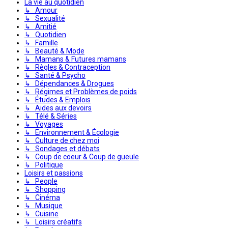
La vie au quotidien
↳ Amour
↳ Sexualité
↳ Amitié
↳ Quotidien
↳ Famille
↳ Beauté & Mode
↳ Mamans & Futures mamans
↳ Règles & Contraception
↳ Santé & Psycho
↳ Dépendances & Drogues
↳ Régimes et Problèmes de poids
↳ Études & Emplois
↳ Aides aux devoirs
↳ Télé & Séries
↳ Voyages
↳ Environnement & Écologie
↳ Culture de chez moi
↳ Sondages et débats
↳ Coup de coeur & Coup de gueule
↳ Politique
Loisirs et passions
↳ People
↳ Shopping
↳ Cinéma
↳ Musique
↳ Cuisine
↳ Loisirs créatifs