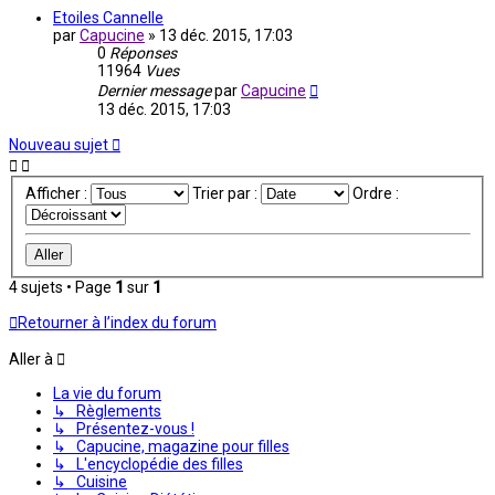
Etoiles Cannelle
par
Capucine
»
13 déc. 2015, 17:03
0
Réponses
11964
Vues
Dernier message
par
Capucine
13 déc. 2015, 17:03
Nouveau sujet
Afficher :
Trier par :
Ordre :
4 sujets • Page
1
sur
1
Retourner à l’index du forum
Aller à
La vie du forum
↳ Règlements
↳ Présentez-vous !
↳ Capucine, magazine pour filles
↳ L'encyclopédie des filles
↳ Cuisine