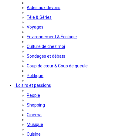
Aides aux devoirs
Télé & Séries
Voyages
Environnement & Écologie
Culture de chez moi
Sondages et débats
Coup de cœur & Coup de gueule
Politique
Loisirs et passions
People
Shopping
Cinéma
Musique
Cuisine