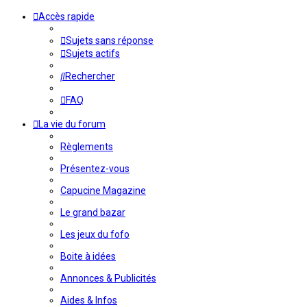
Accès rapide
Sujets sans réponse
Sujets actifs
Rechercher
FAQ
La vie du forum
Règlements
Présentez-vous
Capucine Magazine
Le grand bazar
Les jeux du fofo
Boite à idées
Annonces & Publicités
Aides & Infos