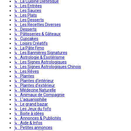
↳ La Cuisine Diététique
↳ Les Entrées
↳ Les Sauces
↳ Les Plats
↳ Les Desserts
↳ Les Recettes Diverses
↳ Desserts
↳ Pâtisseries & Gâteaux
↳ Cupcakes
↳ Loisirs Créatifs
↳ La Pâte Fimo
↳ Les Bannières Signatures
↳ Astrologie & Ésotérisme
↳ Les Signes Astrologiques
↳ Les Signes Astrologiques Chinois
↳ Les Rêves
↳ Plantes
↳ Plantes d'intérieur
↳ Plantes d'extérieur
↳ Médecine Naturelle
↳ Animaux de Compagnie
↳ L'aquariophilie
↳ Le grand bazar
↳ Les Jeux du fofo
↳ Boite à idées
↳ Annonces & Publicités
↳ Aide & Infos
↳ Petites annonces