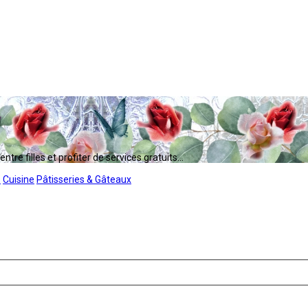
tre filles et profiter de services gratuits...
s
Cuisine
Pâtisseries & Gâteaux