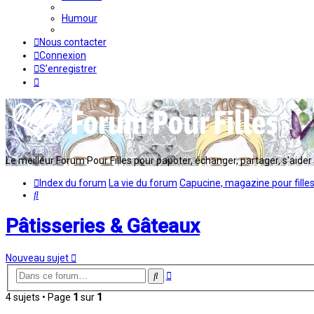
Humour
Nous contacter
Connexion
S’enregistrer
Le meilleur Forum Pour Filles pour papoter, échanger, partager, s'aider en
Index du forum
La vie du forum
Capucine, magazine pour fille
Rechercher
Pâtisseries & Gâteaux
Nouveau sujet
Recherche
Rechercher
avancée
4 sujets • Page
1
sur
1