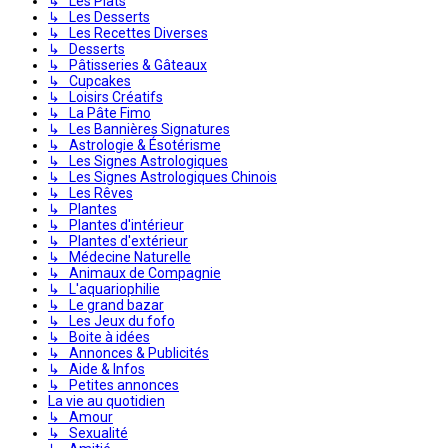
↳ Les Plats
↳ Les Desserts
↳ Les Recettes Diverses
↳ Desserts
↳ Pâtisseries & Gâteaux
↳ Cupcakes
↳ Loisirs Créatifs
↳ La Pâte Fimo
↳ Les Bannières Signatures
↳ Astrologie & Ésotérisme
↳ Les Signes Astrologiques
↳ Les Signes Astrologiques Chinois
↳ Les Rêves
↳ Plantes
↳ Plantes d'intérieur
↳ Plantes d'extérieur
↳ Médecine Naturelle
↳ Animaux de Compagnie
↳ L'aquariophilie
↳ Le grand bazar
↳ Les Jeux du fofo
↳ Boite à idées
↳ Annonces & Publicités
↳ Aide & Infos
↳ Petites annonces
La vie au quotidien
↳ Amour
↳ Sexualité