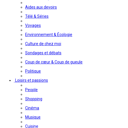
Aides aux devoirs
Télé & Séries
Voyages
Environnement & Écologie
Culture de chez moi
Sondages et débats
Coup de cœur & Coup de gueule
Politique
Loisirs et passions
People
Shopping
Cinéma
Musique
Cuisine