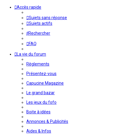
Accès rapide
Sujets sans réponse
Sujets actifs
Rechercher
FAQ
La vie du forum
Règlements
Présentez-vous
Capucine Magazine
Le grand bazar
Les jeux du fofo
Boite à idées
Annonces & Publicités
Aides & Infos