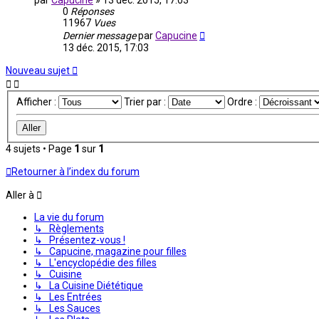
par
Capucine
»
13 déc. 2015, 17:03
0
Réponses
11967
Vues
Dernier message
par
Capucine
13 déc. 2015, 17:03
Nouveau sujet
Afficher :
Trier par :
Ordre :
4 sujets • Page
1
sur
1
Retourner à l’index du forum
Aller à
La vie du forum
↳ Règlements
↳ Présentez-vous !
↳ Capucine, magazine pour filles
↳ L'encyclopédie des filles
↳ Cuisine
↳ La Cuisine Diététique
↳ Les Entrées
↳ Les Sauces