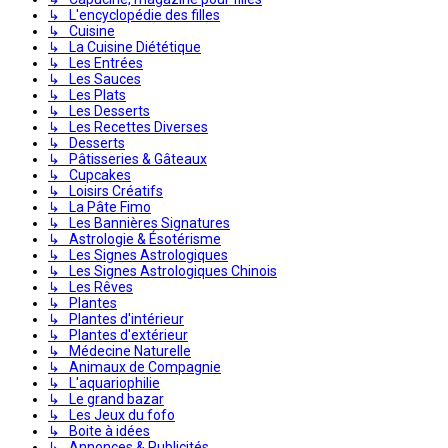
↳ L'encyclopédie des filles
↳ Cuisine
↳ La Cuisine Diététique
↳ Les Entrées
↳ Les Sauces
↳ Les Plats
↳ Les Desserts
↳ Les Recettes Diverses
↳ Desserts
↳ Pâtisseries & Gâteaux
↳ Cupcakes
↳ Loisirs Créatifs
↳ La Pâte Fimo
↳ Les Bannières Signatures
↳ Astrologie & Ésotérisme
↳ Les Signes Astrologiques
↳ Les Signes Astrologiques Chinois
↳ Les Rêves
↳ Plantes
↳ Plantes d'intérieur
↳ Plantes d'extérieur
↳ Médecine Naturelle
↳ Animaux de Compagnie
↳ L'aquariophilie
↳ Le grand bazar
↳ Les Jeux du fofo
↳ Boite à idées
↳ Annonces & Publicités