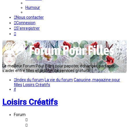
Humour
Nous contacter
Connexion
S’enregistrer
Le meilleur Forum Pour Filles pour papoter, échanger, partager,
s'aider entre filles et profiter de services gratuits...
Index du forum
La vie du forum
Capucine, magazine pour
filles
Loisirs Créatifs
Rechercher
Loisirs Créatifs
Forum