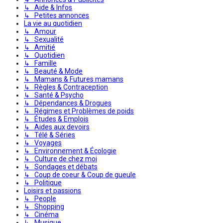
↳ Aide & Infos
↳ Petites annonces
La vie au quotidien
↳ Amour
↳ Sexualité
↳ Amitié
↳ Quotidien
↳ Famille
↳ Beauté & Mode
↳ Mamans & Futures mamans
↳ Règles & Contraception
↳ Santé & Psycho
↳ Dépendances & Drogues
↳ Régimes et Problèmes de poids
↳ Études & Emplois
↳ Aides aux devoirs
↳ Télé & Séries
↳ Voyages
↳ Environnement & Écologie
↳ Culture de chez moi
↳ Sondages et débats
↳ Coup de coeur & Coup de gueule
↳ Politique
Loisirs et passions
↳ People
↳ Shopping
↳ Cinéma
↳ Musique