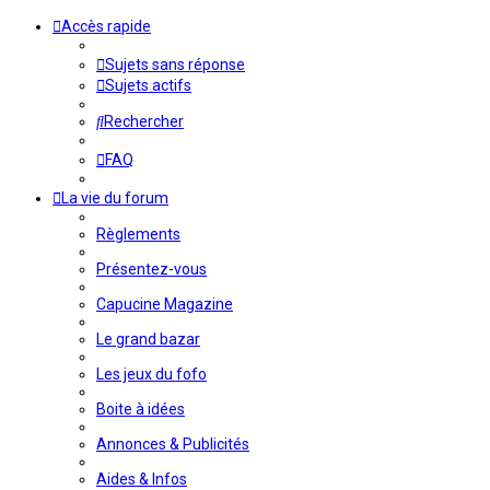
Accès rapide
Sujets sans réponse
Sujets actifs
Rechercher
FAQ
La vie du forum
Règlements
Présentez-vous
Capucine Magazine
Le grand bazar
Les jeux du fofo
Boite à idées
Annonces & Publicités
Aides & Infos