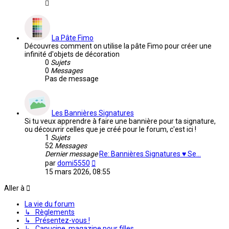
La Pâte Fimo
Découvres comment on utilise la pâte Fimo pour créer une
infinité d'objets de décoration
0
Sujets
0
Messages
Pas de message
Les Bannières Signatures
Si tu veux apprendre à faire une bannière pour ta signature,
ou découvrir celles que je créé pour le forum, c'est ici !
1
Sujets
52
Messages
Dernier message
Re: Bannières Signatures ♥ Se…
Voir
par
domi5550
le
15 mars 2026, 08:55
dernier
message
Aller à
La vie du forum
↳ Règlements
↳ Présentez-vous !
↳ Capucine, magazine pour filles