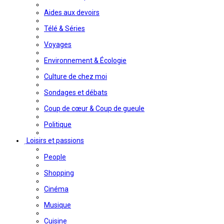
Aides aux devoirs
Télé & Séries
Voyages
Environnement & Écologie
Culture de chez moi
Sondages et débats
Coup de cœur & Coup de gueule
Politique
Loisirs et passions
People
Shopping
Cinéma
Musique
Cuisine