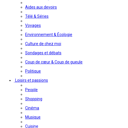
Aides aux devoirs
Télé & Séries
Voyages
Environnement & Écologie
Culture de chez moi
Sondages et débats
Coup de cœur & Coup de gueule
Politique
Loisirs et passions
People
Shopping
Cinéma
Musique
Cuisine