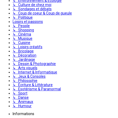
↳ Environnement & Écologie
↳ Culture de chez moi
↳ Sondages et débats
↳ Coup de coeur & Coup de gueule
↳ Politique
Loisirs et passions
↳ People
↳ Shopping
↳ Cinéma
↳ Musique
↳ Cuisine
↳ Loisirs créatifs
↳ Bricolage
↳ Décoration
↳ Jardinage
↳ Dessin & Photographie
↳ Arts visuels
↳ Internet & Informatique
↳ Jeux & Consoles
↳ Philosophie
↳ Écriture & Littérature
↳ Esotérisme & Paranormal
↳ Sport
↳ Danse
↳ Animaux
↳ Humour
Informations