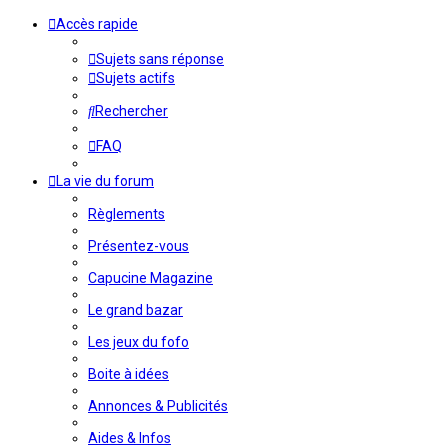
Accès rapide
Sujets sans réponse
Sujets actifs
Rechercher
FAQ
La vie du forum
Règlements
Présentez-vous
Capucine Magazine
Le grand bazar
Les jeux du fofo
Boite à idées
Annonces & Publicités
Aides & Infos