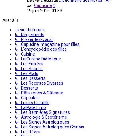
Voir
par
Capucine
le
19 juin 2016, 01:33
dernier
message
Aller à
La vie du forum
↳ Règlements
↳ Présentez-vous !
↳ Capucine, magazine pour filles
↳ L'encyclopédie des filles
↳ Cuisine
↳ La Cuisine Diététique
↳ Les Entrées
↳ Les Sauces
↳ Les Plats
↳ Les Desserts
↳ Les Recettes Diverses
↳ Desserts
↳ Pâtisseries & Gâteaux
↳ Cupcakes
↳ Loisirs Créatifs
↳ La Pâte Fimo
↳ Les Bannières Signatures
↳ Astrologie & Ésotérisme
↳ Les Signes Astrologiques
↳ Les Signes Astrologiques Chinois
↳ Les Rêves