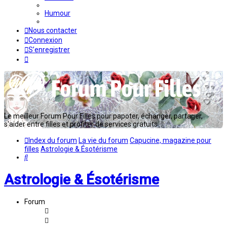
Humour
Nous contacter
Connexion
S’enregistrer
Le meilleur Forum Pour Filles pour papoter, échanger, partager,
s'aider entre filles et profiter de services gratuits...
Index du forum
La vie du forum
Capucine, magazine pour
filles
Astrologie & Ésotérisme
Rechercher
Astrologie & Ésotérisme
Forum