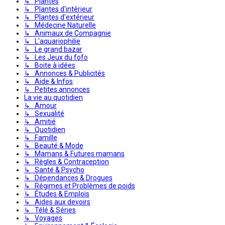
↳ Plantes
↳ Plantes d'intérieur
↳ Plantes d'extérieur
↳ Médecine Naturelle
↳ Animaux de Compagnie
↳ L'aquariophilie
↳ Le grand bazar
↳ Les Jeux du fofo
↳ Boite à idées
↳ Annonces & Publicités
↳ Aide & Infos
↳ Petites annonces
La vie au quotidien
↳ Amour
↳ Sexualité
↳ Amitié
↳ Quotidien
↳ Famille
↳ Beauté & Mode
↳ Mamans & Futures mamans
↳ Règles & Contraception
↳ Santé & Psycho
↳ Dépendances & Drogues
↳ Régimes et Problèmes de poids
↳ Études & Emplois
↳ Aides aux devoirs
↳ Télé & Séries
↳ Voyages