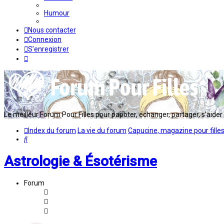
Humour
Nous contacter
Connexion
S’enregistrer
Le meilleur Forum Pour Filles pour papoter, échanger, partager, s'aider en
Index du forum
La vie du forum
Capucine, magazine pour fille
Rechercher
Astrologie & Ésotérisme
Forum