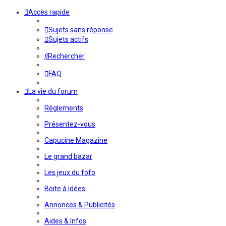
Accès rapide
Sujets sans réponse
Sujets actifs
Rechercher
FAQ
La vie du forum
Règlements
Présentez-vous
Capucine Magazine
Le grand bazar
Les jeux du fofo
Boite à idées
Annonces & Publicités
Aides & Infos