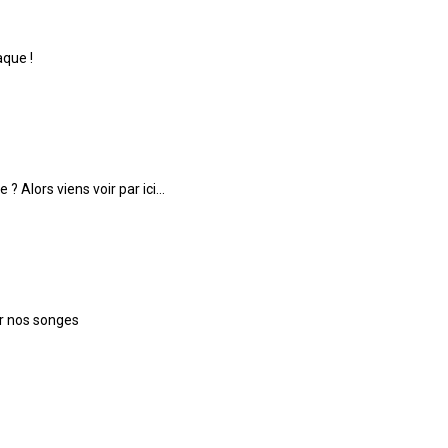
aque !
? Alors viens voir par ici...
er nos songes