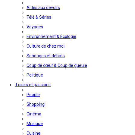
Aides aux devoirs
Télé & Séries
Voyages
Environnement & Écologie
Culture de chez moi
Sondages et débats
Coup de cœur & Coup de gueule
Politique
Loisirs et passions
People
Shopping
Cinéma
Musique
Cuisine