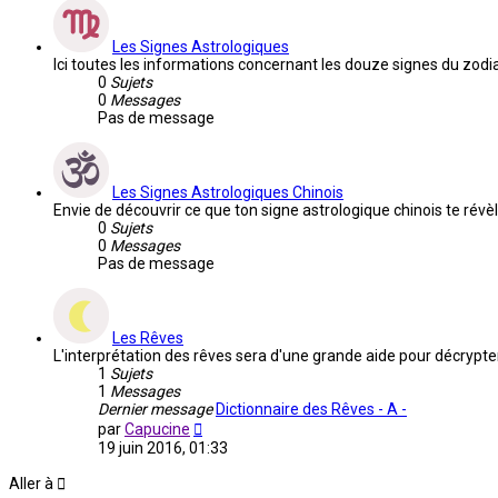
Les Signes Astrologiques
Ici toutes les informations concernant les douze signes du zodi
0
Sujets
0
Messages
Pas de message
Les Signes Astrologiques Chinois
Envie de découvrir ce que ton signe astrologique chinois te révèle 
0
Sujets
0
Messages
Pas de message
Les Rêves
L'interprétation des rêves sera d'une grande aide pour décrypt
1
Sujets
1
Messages
Dernier message
Dictionnaire des Rêves - A -
Voir
par
Capucine
le
19 juin 2016, 01:33
dernier
message
Aller à