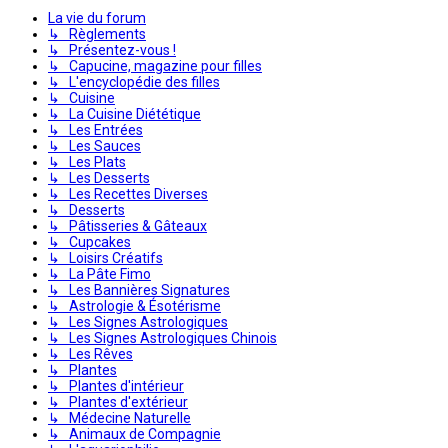
La vie du forum
↳ Règlements
↳ Présentez-vous !
↳ Capucine, magazine pour filles
↳ L'encyclopédie des filles
↳ Cuisine
↳ La Cuisine Diététique
↳ Les Entrées
↳ Les Sauces
↳ Les Plats
↳ Les Desserts
↳ Les Recettes Diverses
↳ Desserts
↳ Pâtisseries & Gâteaux
↳ Cupcakes
↳ Loisirs Créatifs
↳ La Pâte Fimo
↳ Les Bannières Signatures
↳ Astrologie & Ésotérisme
↳ Les Signes Astrologiques
↳ Les Signes Astrologiques Chinois
↳ Les Rêves
↳ Plantes
↳ Plantes d'intérieur
↳ Plantes d'extérieur
↳ Médecine Naturelle
↳ Animaux de Compagnie