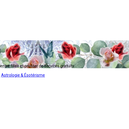
tre filles et profiter de services gratuits...
s
Astrologie & Ésotérisme