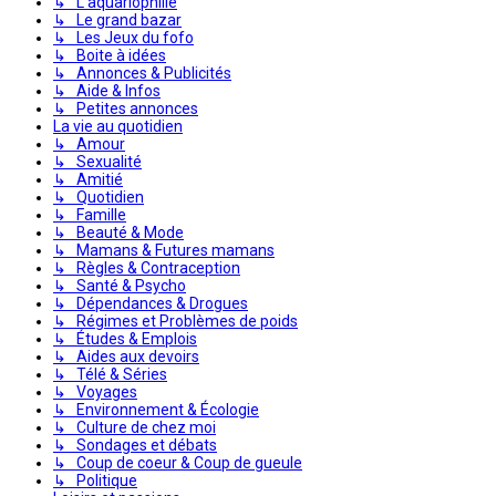
↳ L'aquariophilie
↳ Le grand bazar
↳ Les Jeux du fofo
↳ Boite à idées
↳ Annonces & Publicités
↳ Aide & Infos
↳ Petites annonces
La vie au quotidien
↳ Amour
↳ Sexualité
↳ Amitié
↳ Quotidien
↳ Famille
↳ Beauté & Mode
↳ Mamans & Futures mamans
↳ Règles & Contraception
↳ Santé & Psycho
↳ Dépendances & Drogues
↳ Régimes et Problèmes de poids
↳ Études & Emplois
↳ Aides aux devoirs
↳ Télé & Séries
↳ Voyages
↳ Environnement & Écologie
↳ Culture de chez moi
↳ Sondages et débats
↳ Coup de coeur & Coup de gueule
↳ Politique