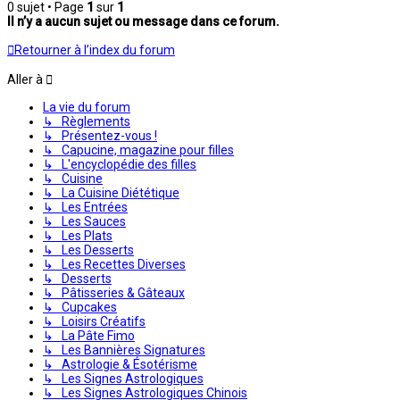
0 sujet • Page
1
sur
1
Il n’y a aucun sujet ou message dans ce forum.
Retourner à l’index du forum
Aller à
La vie du forum
↳ Règlements
↳ Présentez-vous !
↳ Capucine, magazine pour filles
↳ L'encyclopédie des filles
↳ Cuisine
↳ La Cuisine Diététique
↳ Les Entrées
↳ Les Sauces
↳ Les Plats
↳ Les Desserts
↳ Les Recettes Diverses
↳ Desserts
↳ Pâtisseries & Gâteaux
↳ Cupcakes
↳ Loisirs Créatifs
↳ La Pâte Fimo
↳ Les Bannières Signatures
↳ Astrologie & Ésotérisme
↳ Les Signes Astrologiques
↳ Les Signes Astrologiques Chinois