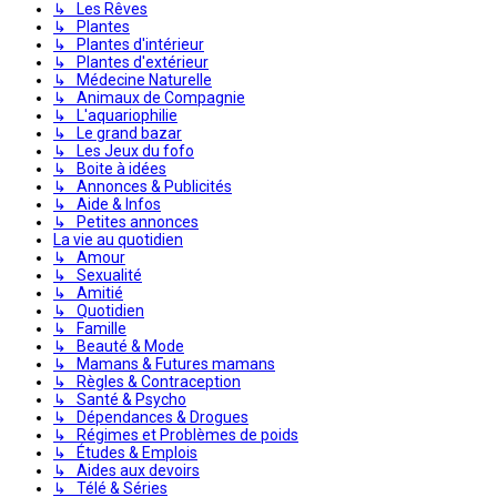
↳ Les Rêves
↳ Plantes
↳ Plantes d'intérieur
↳ Plantes d'extérieur
↳ Médecine Naturelle
↳ Animaux de Compagnie
↳ L'aquariophilie
↳ Le grand bazar
↳ Les Jeux du fofo
↳ Boite à idées
↳ Annonces & Publicités
↳ Aide & Infos
↳ Petites annonces
La vie au quotidien
↳ Amour
↳ Sexualité
↳ Amitié
↳ Quotidien
↳ Famille
↳ Beauté & Mode
↳ Mamans & Futures mamans
↳ Règles & Contraception
↳ Santé & Psycho
↳ Dépendances & Drogues
↳ Régimes et Problèmes de poids
↳ Études & Emplois
↳ Aides aux devoirs
↳ Télé & Séries