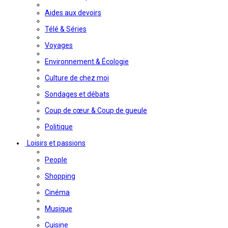
Aides aux devoirs
Télé & Séries
Voyages
Environnement & Écologie
Culture de chez moi
Sondages et débats
Coup de cœur & Coup de gueule
Politique
Loisirs et passions
People
Shopping
Cinéma
Musique
Cuisine