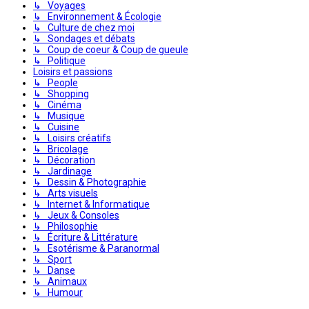
↳ Voyages
↳ Environnement & Écologie
↳ Culture de chez moi
↳ Sondages et débats
↳ Coup de coeur & Coup de gueule
↳ Politique
Loisirs et passions
↳ People
↳ Shopping
↳ Cinéma
↳ Musique
↳ Cuisine
↳ Loisirs créatifs
↳ Bricolage
↳ Décoration
↳ Jardinage
↳ Dessin & Photographie
↳ Arts visuels
↳ Internet & Informatique
↳ Jeux & Consoles
↳ Philosophie
↳ Écriture & Littérature
↳ Esotérisme & Paranormal
↳ Sport
↳ Danse
↳ Animaux
↳ Humour