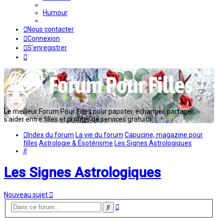
Humour
Nous contacter
Connexion
S’enregistrer
Le meilleur Forum Pour Filles pour papoter, échanger, partager,
s'aider entre filles et profiter de services gratuits...
Index du forum
La vie du forum
Capucine, magazine pour
filles
Astrologie & Ésotérisme
Les Signes Astrologiques
Rechercher
Les Signes Astrologiques
Nouveau sujet
Recherche
Rechercher
avancée