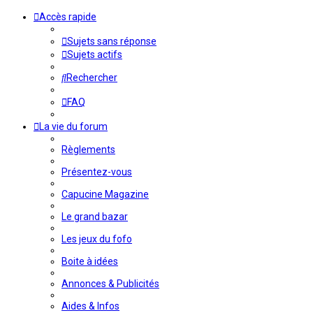
Accès rapide
Sujets sans réponse
Sujets actifs
Rechercher
FAQ
La vie du forum
Règlements
Présentez-vous
Capucine Magazine
Le grand bazar
Les jeux du fofo
Boite à idées
Annonces & Publicités
Aides & Infos