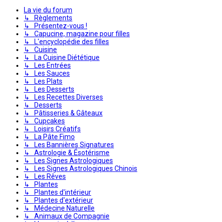
La vie du forum
↳ Règlements
↳ Présentez-vous !
↳ Capucine, magazine pour filles
↳ L'encyclopédie des filles
↳ Cuisine
↳ La Cuisine Diététique
↳ Les Entrées
↳ Les Sauces
↳ Les Plats
↳ Les Desserts
↳ Les Recettes Diverses
↳ Desserts
↳ Pâtisseries & Gâteaux
↳ Cupcakes
↳ Loisirs Créatifs
↳ La Pâte Fimo
↳ Les Bannières Signatures
↳ Astrologie & Ésotérisme
↳ Les Signes Astrologiques
↳ Les Signes Astrologiques Chinois
↳ Les Rêves
↳ Plantes
↳ Plantes d'intérieur
↳ Plantes d'extérieur
↳ Médecine Naturelle
↳ Animaux de Compagnie