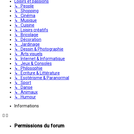
Loisirs et passions
↳ People
↳ Shopping
↳ Cinéma
↳ Musique
↳ Cuisine
↳ Loisirs créatifs
↳ Bricolage
↳ Décoration
↳ Jardinage
↳ Dessin & Photographie
↳ Arts visuels
↳ Internet & Informatique
↳ Jeux & Consoles
↳ Philosophie
↳ Écriture & Littérature
↳ Esotérisme & Paranormal
↳ Sport
↳ Danse
↳ Animaux
↳ Humour
Informations
Permissions du forum