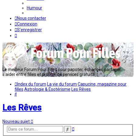
Humour
Nous contacter
Connexion
S’enregistrer
Le meilleur Forum Pour Filles pour papoter, échanger, partager,
s'aider entre filles et profiter de services gratuits...
Index du forum
La vie du forum
Capucine, magazine pour
filles
Astrologie & Ésotérisme
Les Rêves
Rechercher
Les Rêves
Nouveau sujet
Recherche
Rechercher
avancée