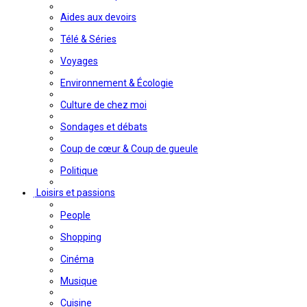
Aides aux devoirs
Télé & Séries
Voyages
Environnement & Écologie
Culture de chez moi
Sondages et débats
Coup de cœur & Coup de gueule
Politique
Loisirs et passions
People
Shopping
Cinéma
Musique
Cuisine