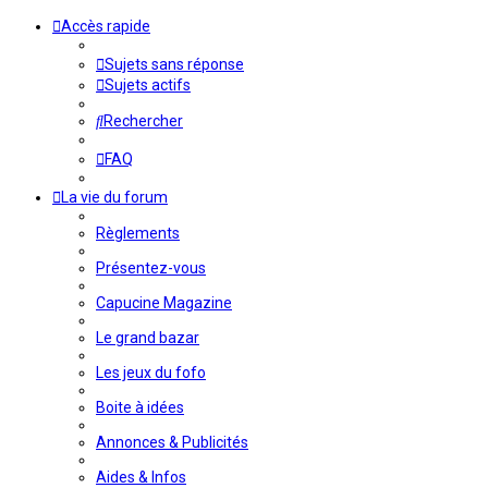
Accès rapide
Sujets sans réponse
Sujets actifs
Rechercher
FAQ
La vie du forum
Règlements
Présentez-vous
Capucine Magazine
Le grand bazar
Les jeux du fofo
Boite à idées
Annonces & Publicités
Aides & Infos