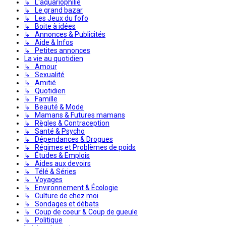
↳ L'aquariophilie
↳ Le grand bazar
↳ Les Jeux du fofo
↳ Boite à idées
↳ Annonces & Publicités
↳ Aide & Infos
↳ Petites annonces
La vie au quotidien
↳ Amour
↳ Sexualité
↳ Amitié
↳ Quotidien
↳ Famille
↳ Beauté & Mode
↳ Mamans & Futures mamans
↳ Règles & Contraception
↳ Santé & Psycho
↳ Dépendances & Drogues
↳ Régimes et Problèmes de poids
↳ Études & Emplois
↳ Aides aux devoirs
↳ Télé & Séries
↳ Voyages
↳ Environnement & Écologie
↳ Culture de chez moi
↳ Sondages et débats
↳ Coup de coeur & Coup de gueule
↳ Politique