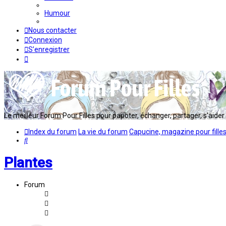
Humour
Nous contacter
Connexion
S’enregistrer
Le meilleur Forum Pour Filles pour papoter, échanger, partager, s'aider en
Index du forum
La vie du forum
Capucine, magazine pour fille
Rechercher
Plantes
Forum