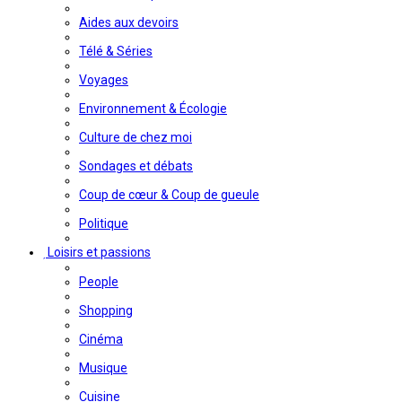
Aides aux devoirs
Télé & Séries
Voyages
Environnement & Écologie
Culture de chez moi
Sondages et débats
Coup de cœur & Coup de gueule
Politique
Loisirs et passions
People
Shopping
Cinéma
Musique
Cuisine