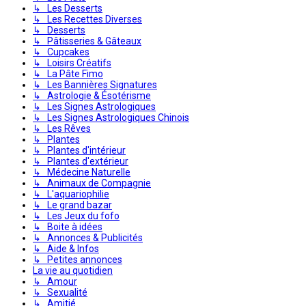
↳ Les Desserts
↳ Les Recettes Diverses
↳ Desserts
↳ Pâtisseries & Gâteaux
↳ Cupcakes
↳ Loisirs Créatifs
↳ La Pâte Fimo
↳ Les Bannières Signatures
↳ Astrologie & Ésotérisme
↳ Les Signes Astrologiques
↳ Les Signes Astrologiques Chinois
↳ Les Rêves
↳ Plantes
↳ Plantes d'intérieur
↳ Plantes d'extérieur
↳ Médecine Naturelle
↳ Animaux de Compagnie
↳ L'aquariophilie
↳ Le grand bazar
↳ Les Jeux du fofo
↳ Boite à idées
↳ Annonces & Publicités
↳ Aide & Infos
↳ Petites annonces
La vie au quotidien
↳ Amour
↳ Sexualité
↳ Amitié