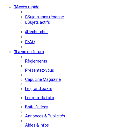
Accès rapide
Sujets sans réponse
Sujets actifs
Rechercher
FAQ
La vie du forum
Règlements
Présentez-vous
Capucine Magazine
Le grand bazar
Les jeux du fofo
Boite à idées
Annonces & Publicités
Aides & Infos