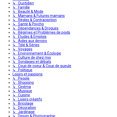
↳ Quotidien
↳ Famille
↳ Beauté & Mode
↳ Mamans & Futures mamans
↳ Règles & Contraception
↳ Santé & Psycho
↳ Dépendances & Drogues
↳ Régimes et Problèmes de poids
↳ Études & Emplois
↳ Aides aux devoirs
↳ Télé & Séries
↳ Voyages
↳ Environnement & Écologie
↳ Culture de chez moi
↳ Sondages et débats
↳ Coup de coeur & Coup de gueule
↳ Politique
Loisirs et passions
↳ People
↳ Shopping
↳ Cinéma
↳ Musique
↳ Cuisine
↳ Loisirs créatifs
↳ Bricolage
↳ Décoration
↳ Jardinage
↳ Dessin & Photographie