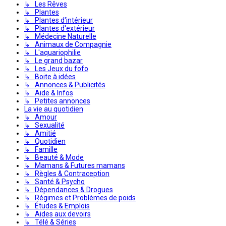
↳ Les Rêves
↳ Plantes
↳ Plantes d'intérieur
↳ Plantes d'extérieur
↳ Médecine Naturelle
↳ Animaux de Compagnie
↳ L'aquariophilie
↳ Le grand bazar
↳ Les Jeux du fofo
↳ Boite à idées
↳ Annonces & Publicités
↳ Aide & Infos
↳ Petites annonces
La vie au quotidien
↳ Amour
↳ Sexualité
↳ Amitié
↳ Quotidien
↳ Famille
↳ Beauté & Mode
↳ Mamans & Futures mamans
↳ Règles & Contraception
↳ Santé & Psycho
↳ Dépendances & Drogues
↳ Régimes et Problèmes de poids
↳ Études & Emplois
↳ Aides aux devoirs
↳ Télé & Séries