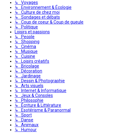
↳ Voyages
↳ Environnement & Écologie
↳ Culture de chez moi
↳ Sondages et débats
↳ Coup de coeur & Coup de gueule
↳ Politique
Loisirs et passions
↳ People
↳ Shopping
↳ Cinéma
↳ Musique
↳ Cuisine
↳ Loisirs créatifs
↳ Bricolage
↳ Décoration
↳ Jardinage
↳ Dessin & Photographie
↳ Arts visuels
↳ Internet & Informatique
↳ Jeux & Consoles
↳ Philosophie
↳ Écriture & Littérature
↳ Esotérisme & Paranormal
↳ Sport
↳ Danse
↳ Animaux
↳ Humour