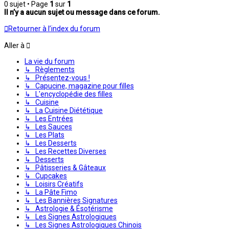
0 sujet • Page
1
sur
1
Il n’y a aucun sujet ou message dans ce forum.
Retourner à l’index du forum
Aller à
La vie du forum
↳ Règlements
↳ Présentez-vous !
↳ Capucine, magazine pour filles
↳ L'encyclopédie des filles
↳ Cuisine
↳ La Cuisine Diététique
↳ Les Entrées
↳ Les Sauces
↳ Les Plats
↳ Les Desserts
↳ Les Recettes Diverses
↳ Desserts
↳ Pâtisseries & Gâteaux
↳ Cupcakes
↳ Loisirs Créatifs
↳ La Pâte Fimo
↳ Les Bannières Signatures
↳ Astrologie & Ésotérisme
↳ Les Signes Astrologiques
↳ Les Signes Astrologiques Chinois