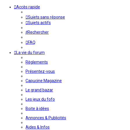
Accès rapide
Sujets sans réponse
Sujets actifs
Rechercher
FAQ
La vie du forum
Règlements
Présentez-vous
Capucine Magazine
Le grand bazar
Les jeux du fofo
Boite à idées
Annonces & Publicités
Aides & Infos