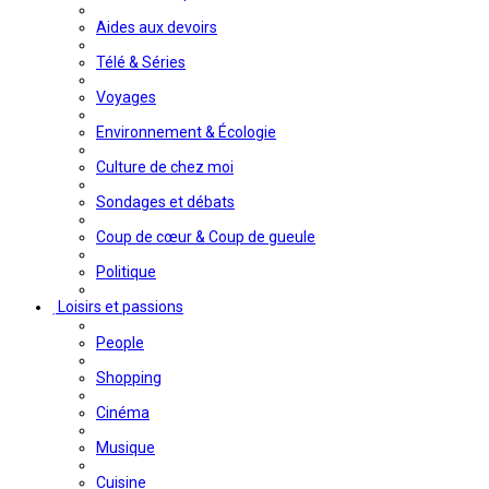
Aides aux devoirs
Télé & Séries
Voyages
Environnement & Écologie
Culture de chez moi
Sondages et débats
Coup de cœur & Coup de gueule
Politique
Loisirs et passions
People
Shopping
Cinéma
Musique
Cuisine