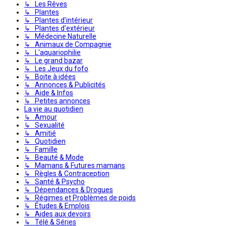
↳ Les Rêves
↳ Plantes
↳ Plantes d'intérieur
↳ Plantes d'extérieur
↳ Médecine Naturelle
↳ Animaux de Compagnie
↳ L'aquariophilie
↳ Le grand bazar
↳ Les Jeux du fofo
↳ Boite à idées
↳ Annonces & Publicités
↳ Aide & Infos
↳ Petites annonces
La vie au quotidien
↳ Amour
↳ Sexualité
↳ Amitié
↳ Quotidien
↳ Famille
↳ Beauté & Mode
↳ Mamans & Futures mamans
↳ Règles & Contraception
↳ Santé & Psycho
↳ Dépendances & Drogues
↳ Régimes et Problèmes de poids
↳ Études & Emplois
↳ Aides aux devoirs
↳ Télé & Séries