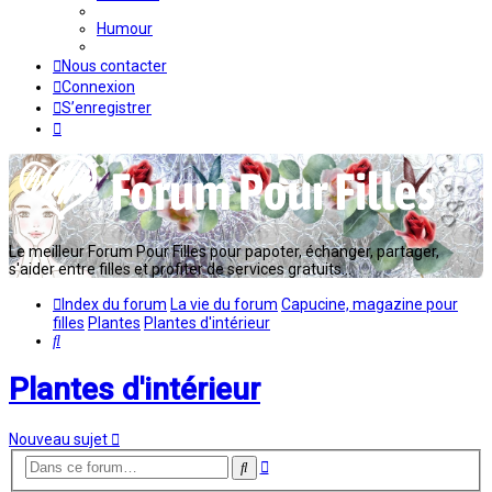
Humour
Nous contacter
Connexion
S’enregistrer
Le meilleur Forum Pour Filles pour papoter, échanger, partager,
s'aider entre filles et profiter de services gratuits...
Index du forum
La vie du forum
Capucine, magazine pour
filles
Plantes
Plantes d'intérieur
Rechercher
Plantes d'intérieur
Nouveau sujet
Recherche
Rechercher
avancée