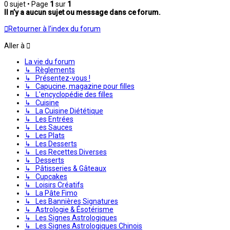
0 sujet • Page
1
sur
1
Il n’y a aucun sujet ou message dans ce forum.
Retourner à l’index du forum
Aller à
La vie du forum
↳ Règlements
↳ Présentez-vous !
↳ Capucine, magazine pour filles
↳ L'encyclopédie des filles
↳ Cuisine
↳ La Cuisine Diététique
↳ Les Entrées
↳ Les Sauces
↳ Les Plats
↳ Les Desserts
↳ Les Recettes Diverses
↳ Desserts
↳ Pâtisseries & Gâteaux
↳ Cupcakes
↳ Loisirs Créatifs
↳ La Pâte Fimo
↳ Les Bannières Signatures
↳ Astrologie & Ésotérisme
↳ Les Signes Astrologiques
↳ Les Signes Astrologiques Chinois