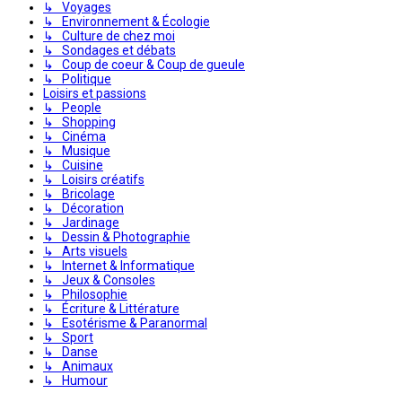
↳ Voyages
↳ Environnement & Écologie
↳ Culture de chez moi
↳ Sondages et débats
↳ Coup de coeur & Coup de gueule
↳ Politique
Loisirs et passions
↳ People
↳ Shopping
↳ Cinéma
↳ Musique
↳ Cuisine
↳ Loisirs créatifs
↳ Bricolage
↳ Décoration
↳ Jardinage
↳ Dessin & Photographie
↳ Arts visuels
↳ Internet & Informatique
↳ Jeux & Consoles
↳ Philosophie
↳ Écriture & Littérature
↳ Esotérisme & Paranormal
↳ Sport
↳ Danse
↳ Animaux
↳ Humour