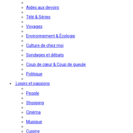
Aides aux devoirs
Télé & Séries
Voyages
Environnement & Écologie
Culture de chez moi
Sondages et débats
Coup de cœur & Coup de gueule
Politique
Loisirs et passions
People
Shopping
Cinéma
Musique
Cuisine