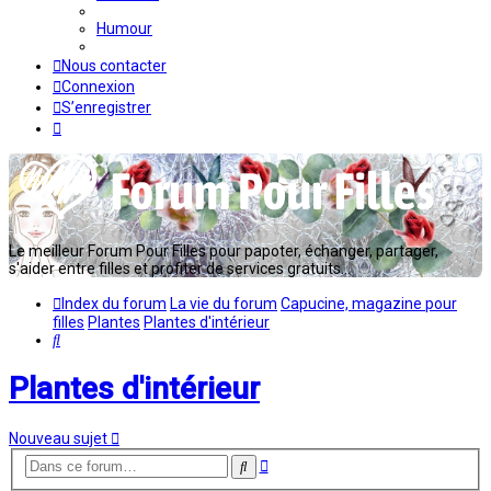
Humour
Nous contacter
Connexion
S’enregistrer
Le meilleur Forum Pour Filles pour papoter, échanger, partager,
s'aider entre filles et profiter de services gratuits...
Index du forum
La vie du forum
Capucine, magazine pour
filles
Plantes
Plantes d'intérieur
Rechercher
Plantes d'intérieur
Nouveau sujet
Recherche
Rechercher
avancée