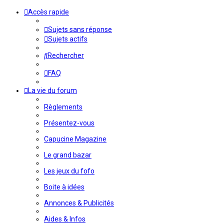
Accès rapide
Sujets sans réponse
Sujets actifs
Rechercher
FAQ
La vie du forum
Règlements
Présentez-vous
Capucine Magazine
Le grand bazar
Les jeux du fofo
Boite à idées
Annonces & Publicités
Aides & Infos