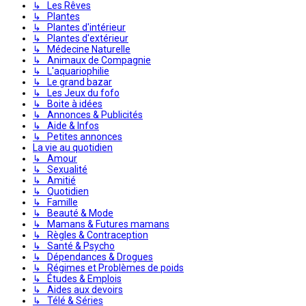
↳ Les Rêves
↳ Plantes
↳ Plantes d'intérieur
↳ Plantes d'extérieur
↳ Médecine Naturelle
↳ Animaux de Compagnie
↳ L'aquariophilie
↳ Le grand bazar
↳ Les Jeux du fofo
↳ Boite à idées
↳ Annonces & Publicités
↳ Aide & Infos
↳ Petites annonces
La vie au quotidien
↳ Amour
↳ Sexualité
↳ Amitié
↳ Quotidien
↳ Famille
↳ Beauté & Mode
↳ Mamans & Futures mamans
↳ Règles & Contraception
↳ Santé & Psycho
↳ Dépendances & Drogues
↳ Régimes et Problèmes de poids
↳ Études & Emplois
↳ Aides aux devoirs
↳ Télé & Séries