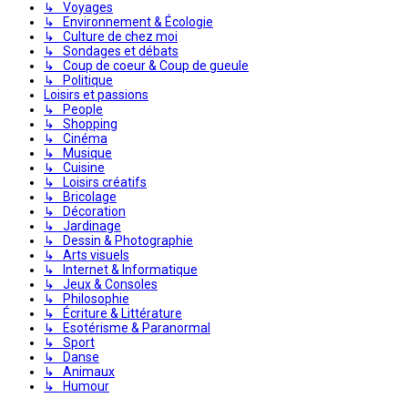
↳ Voyages
↳ Environnement & Écologie
↳ Culture de chez moi
↳ Sondages et débats
↳ Coup de coeur & Coup de gueule
↳ Politique
Loisirs et passions
↳ People
↳ Shopping
↳ Cinéma
↳ Musique
↳ Cuisine
↳ Loisirs créatifs
↳ Bricolage
↳ Décoration
↳ Jardinage
↳ Dessin & Photographie
↳ Arts visuels
↳ Internet & Informatique
↳ Jeux & Consoles
↳ Philosophie
↳ Écriture & Littérature
↳ Esotérisme & Paranormal
↳ Sport
↳ Danse
↳ Animaux
↳ Humour