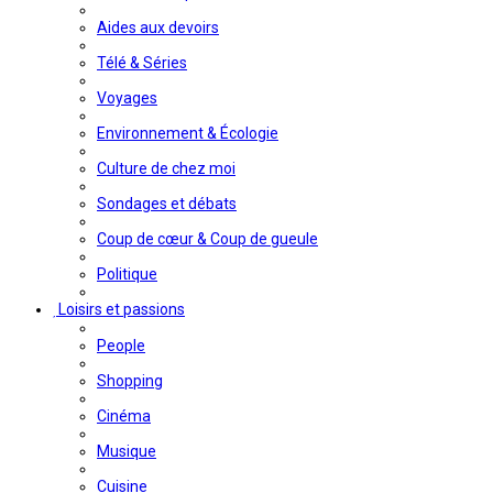
Aides aux devoirs
Télé & Séries
Voyages
Environnement & Écologie
Culture de chez moi
Sondages et débats
Coup de cœur & Coup de gueule
Politique
Loisirs et passions
People
Shopping
Cinéma
Musique
Cuisine