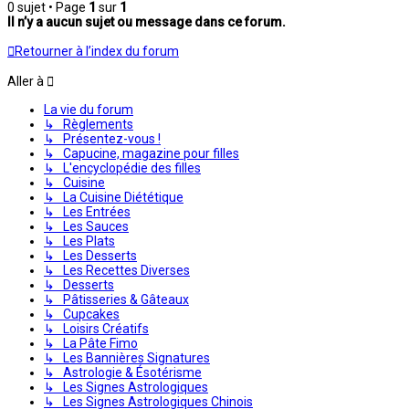
0 sujet • Page
1
sur
1
Il n’y a aucun sujet ou message dans ce forum.
Retourner à l’index du forum
Aller à
La vie du forum
↳ Règlements
↳ Présentez-vous !
↳ Capucine, magazine pour filles
↳ L'encyclopédie des filles
↳ Cuisine
↳ La Cuisine Diététique
↳ Les Entrées
↳ Les Sauces
↳ Les Plats
↳ Les Desserts
↳ Les Recettes Diverses
↳ Desserts
↳ Pâtisseries & Gâteaux
↳ Cupcakes
↳ Loisirs Créatifs
↳ La Pâte Fimo
↳ Les Bannières Signatures
↳ Astrologie & Ésotérisme
↳ Les Signes Astrologiques
↳ Les Signes Astrologiques Chinois