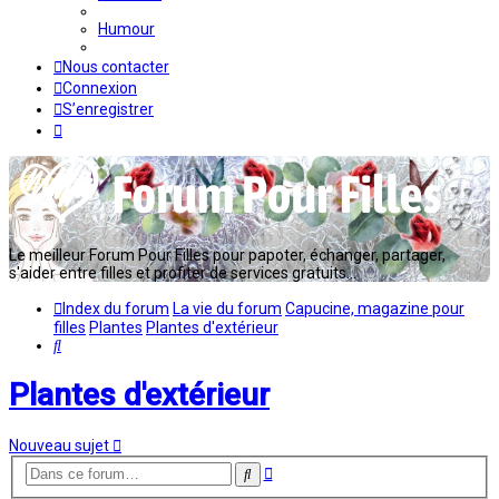
Humour
Nous contacter
Connexion
S’enregistrer
Le meilleur Forum Pour Filles pour papoter, échanger, partager,
s'aider entre filles et profiter de services gratuits...
Index du forum
La vie du forum
Capucine, magazine pour
filles
Plantes
Plantes d'extérieur
Rechercher
Plantes d'extérieur
Nouveau sujet
Recherche
Rechercher
avancée