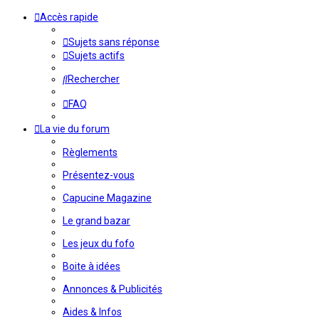
Accès rapide
Sujets sans réponse
Sujets actifs
Rechercher
FAQ
La vie du forum
Règlements
Présentez-vous
Capucine Magazine
Le grand bazar
Les jeux du fofo
Boite à idées
Annonces & Publicités
Aides & Infos