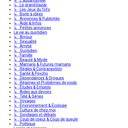
↳ L'aquariophilie
↳ Le grand bazar
↳ Les Jeux du fofo
↳ Boite à idées
↳ Annonces & Publicités
↳ Aide & Infos
↳ Petites annonces
La vie au quotidien
↳ Amour
↳ Sexualité
↳ Amitié
↳ Quotidien
↳ Famille
↳ Beauté & Mode
↳ Mamans & Futures mamans
↳ Règles & Contraception
↳ Santé & Psycho
↳ Dépendances & Drogues
↳ Régimes et Problèmes de poids
↳ Études & Emplois
↳ Aides aux devoirs
↳ Télé & Séries
↳ Voyages
↳ Environnement & Écologie
↳ Culture de chez moi
↳ Sondages et débats
↳ Coup de coeur & Coup de gueule
↳ Politique