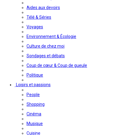
Aides aux devoirs
Télé & Séries
Voyages
Environnement & Écologie
Culture de chez moi
Sondages et débats
Coup de cœur & Coup de gueule
Politique
Loisirs et passions
People
Shopping
Cinéma
Musique
Cuisine