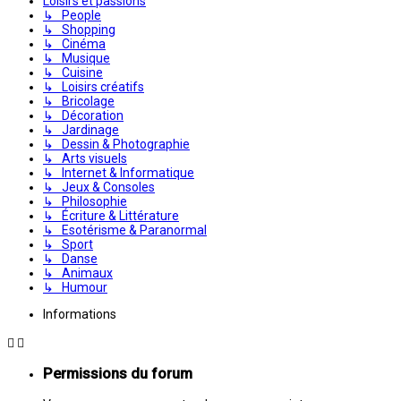
Loisirs et passions
↳ People
↳ Shopping
↳ Cinéma
↳ Musique
↳ Cuisine
↳ Loisirs créatifs
↳ Bricolage
↳ Décoration
↳ Jardinage
↳ Dessin & Photographie
↳ Arts visuels
↳ Internet & Informatique
↳ Jeux & Consoles
↳ Philosophie
↳ Écriture & Littérature
↳ Esotérisme & Paranormal
↳ Sport
↳ Danse
↳ Animaux
↳ Humour
Informations
Permissions du forum