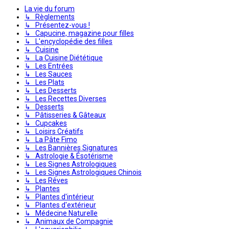
La vie du forum
↳ Règlements
↳ Présentez-vous !
↳ Capucine, magazine pour filles
↳ L'encyclopédie des filles
↳ Cuisine
↳ La Cuisine Diététique
↳ Les Entrées
↳ Les Sauces
↳ Les Plats
↳ Les Desserts
↳ Les Recettes Diverses
↳ Desserts
↳ Pâtisseries & Gâteaux
↳ Cupcakes
↳ Loisirs Créatifs
↳ La Pâte Fimo
↳ Les Bannières Signatures
↳ Astrologie & Ésotérisme
↳ Les Signes Astrologiques
↳ Les Signes Astrologiques Chinois
↳ Les Rêves
↳ Plantes
↳ Plantes d'intérieur
↳ Plantes d'extérieur
↳ Médecine Naturelle
↳ Animaux de Compagnie