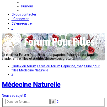
Humour
Nous contacter
Connexion
S’enregistrer
Le meilleur Forum Pour Filles pour papoter, échanger, partager,
s'aider entre filles et profiter de services gratuits...
Index du forum
La vie du forum
Capucine, magazine pour
filles
Médecine Naturelle
Rechercher
Médecine Naturelle
Nouveau sujet
Recherche
Rechercher
avancée