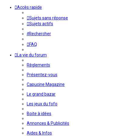
Accès rapide
Sujets sans réponse
Sujets actifs
Rechercher
FAQ
La vie du forum
Règlements
Présentez-vous
Capucine Magazine
Le grand bazar
Les jeux du fofo
Boite à idées
Annonces & Publicités
Aides & Infos