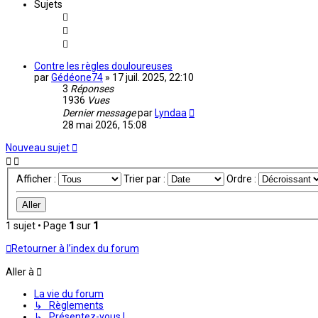
Sujets
Contre les règles douloureuses
par
Gédéone74
»
17 juil. 2025, 22:10
3
Réponses
1936
Vues
Dernier message
par
Lyndaa
28 mai 2026, 15:08
Nouveau sujet
Afficher :
Trier par :
Ordre :
1 sujet • Page
1
sur
1
Retourner à l’index du forum
Aller à
La vie du forum
↳ Règlements
↳ Présentez-vous !