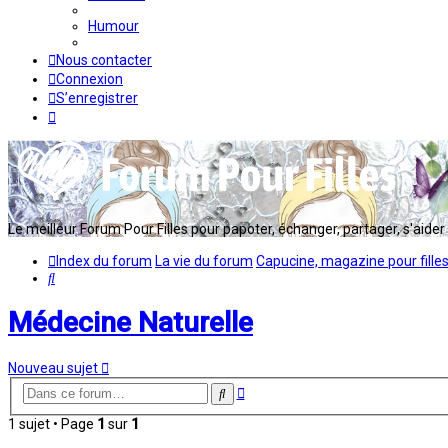
Humour
Nous contacter
Connexion
S’enregistrer
Le meilleur Forum Pour Filles pour papoter, échanger, partager, s'aider en
Index du forum
La vie du forum
Capucine, magazine pour fille
Rechercher
Médecine Naturelle
Nouveau sujet
Recherche
Rechercher
avancée
1 sujet • Page
1
sur
1