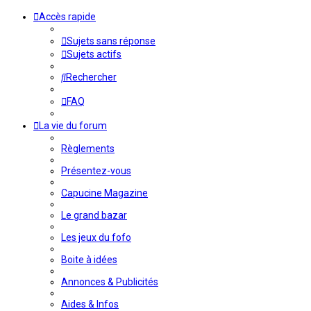
Accès rapide
Sujets sans réponse
Sujets actifs
Rechercher
FAQ
La vie du forum
Règlements
Présentez-vous
Capucine Magazine
Le grand bazar
Les jeux du fofo
Boite à idées
Annonces & Publicités
Aides & Infos