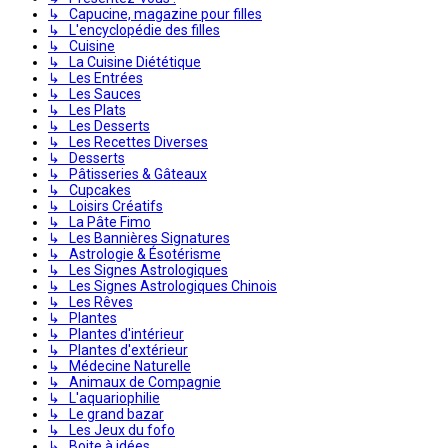
↳ Capucine, magazine pour filles
↳ L'encyclopédie des filles
↳ Cuisine
↳ La Cuisine Diététique
↳ Les Entrées
↳ Les Sauces
↳ Les Plats
↳ Les Desserts
↳ Les Recettes Diverses
↳ Desserts
↳ Pâtisseries & Gâteaux
↳ Cupcakes
↳ Loisirs Créatifs
↳ La Pâte Fimo
↳ Les Bannières Signatures
↳ Astrologie & Ésotérisme
↳ Les Signes Astrologiques
↳ Les Signes Astrologiques Chinois
↳ Les Rêves
↳ Plantes
↳ Plantes d'intérieur
↳ Plantes d'extérieur
↳ Médecine Naturelle
↳ Animaux de Compagnie
↳ L'aquariophilie
↳ Le grand bazar
↳ Les Jeux du fofo
↳ Boite à idées