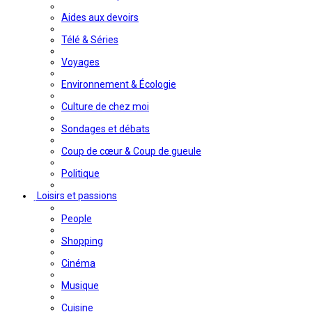
Aides aux devoirs
Télé & Séries
Voyages
Environnement & Écologie
Culture de chez moi
Sondages et débats
Coup de cœur & Coup de gueule
Politique
Loisirs et passions
People
Shopping
Cinéma
Musique
Cuisine