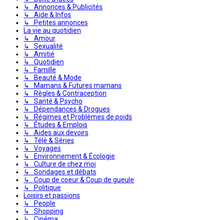
↳ Annonces & Publicités
↳ Aide & Infos
↳ Petites annonces
La vie au quotidien
↳ Amour
↳ Sexualité
↳ Amitié
↳ Quotidien
↳ Famille
↳ Beauté & Mode
↳ Mamans & Futures mamans
↳ Règles & Contraception
↳ Santé & Psycho
↳ Dépendances & Drogues
↳ Régimes et Problèmes de poids
↳ Études & Emplois
↳ Aides aux devoirs
↳ Télé & Séries
↳ Voyages
↳ Environnement & Écologie
↳ Culture de chez moi
↳ Sondages et débats
↳ Coup de coeur & Coup de gueule
↳ Politique
Loisirs et passions
↳ People
↳ Shopping
↳ Cinéma