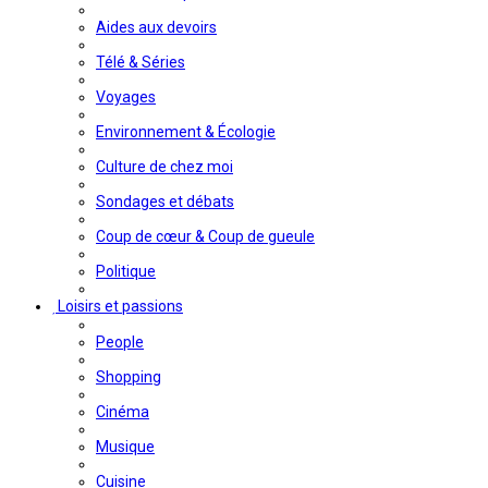
Aides aux devoirs
Télé & Séries
Voyages
Environnement & Écologie
Culture de chez moi
Sondages et débats
Coup de cœur & Coup de gueule
Politique
Loisirs et passions
People
Shopping
Cinéma
Musique
Cuisine