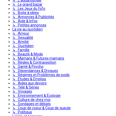
↳ L'aquariophilie
↳ Le grand bazar
↳ Les Jeux du fofo
↳ Boite à idées
↳ Annonces & Publicités
↳ Aide & Infos
↳ Petites annonces
La vie au quotidien
↳ Amour
↳ Sexualité
↳ Amitié
↳ Quotidien
↳ Famille
↳ Beauté & Mode
↳ Mamans & Futures mamans
↳ Règles & Contraception
↳ Santé & Psycho
↳ Dépendances & Drogues
↳ Régimes et Problèmes de poids
↳ Études & Emplois
↳ Aides aux devoirs
↳ Télé & Séries
↳ Voyages
↳ Environnement & Écologie
↳ Culture de chez moi
↳ Sondages et débats
↳ Coup de coeur & Coup de gueule
↳ Politique