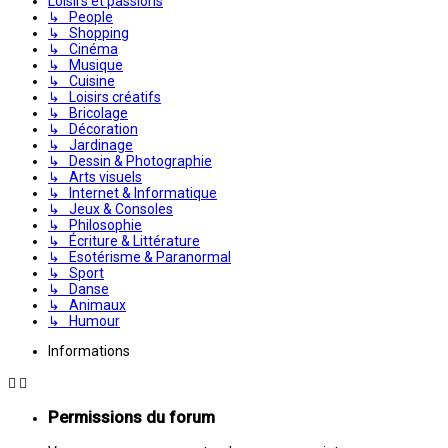
Loisirs et passions
↳ People
↳ Shopping
↳ Cinéma
↳ Musique
↳ Cuisine
↳ Loisirs créatifs
↳ Bricolage
↳ Décoration
↳ Jardinage
↳ Dessin & Photographie
↳ Arts visuels
↳ Internet & Informatique
↳ Jeux & Consoles
↳ Philosophie
↳ Écriture & Littérature
↳ Esotérisme & Paranormal
↳ Sport
↳ Danse
↳ Animaux
↳ Humour
Informations
Permissions du forum