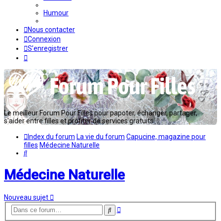
Humour
Nous contacter
Connexion
S’enregistrer
Le meilleur Forum Pour Filles pour papoter, échanger, partager,
s'aider entre filles et profiter de services gratuits...
Index du forum
La vie du forum
Capucine, magazine pour
filles
Médecine Naturelle
Rechercher
Médecine Naturelle
Nouveau sujet
Recherche
Rechercher
avancée