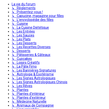
La vie du forum
↳ Règlements
↳ Présentez-vous !
↳ Capucine, magazine pour filles
↳ L'encyclopédie des filles
↳ Cuisine
↳ La Cuisine Diététique
↳ Les Entrées
↳ Les Sauces
↳ Les Plats
↳ Les Desserts
↳ Les Recettes Diverses
↳ Desserts
↳ Pâtisseries & Gâteaux
↳ Cupcakes
↳ Loisirs Créatifs
↳ La Pâte Fimo
↳ Les Bannières Signatures
↳ Astrologie & Ésotérisme
↳ Les Signes Astrologiques
↳ Les Signes Astrologiques Chinois
↳ Les Rêves
↳ Plantes
↳ Plantes d'intérieur
↳ Plantes d'extérieur
↳ Médecine Naturelle
↳ Animaux de Compagnie