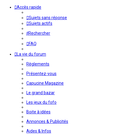
Accès rapide
Sujets sans réponse
Sujets actifs
Rechercher
FAQ
La vie du forum
Règlements
Présentez-vous
Capucine Magazine
Le grand bazar
Les jeux du fofo
Boite à idées
Annonces & Publicités
Aides & Infos