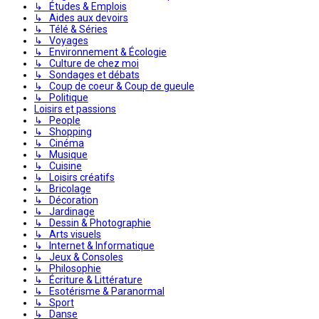
↳ Études & Emplois
↳ Aides aux devoirs
↳ Télé & Séries
↳ Voyages
↳ Environnement & Écologie
↳ Culture de chez moi
↳ Sondages et débats
↳ Coup de coeur & Coup de gueule
↳ Politique
Loisirs et passions
↳ People
↳ Shopping
↳ Cinéma
↳ Musique
↳ Cuisine
↳ Loisirs créatifs
↳ Bricolage
↳ Décoration
↳ Jardinage
↳ Dessin & Photographie
↳ Arts visuels
↳ Internet & Informatique
↳ Jeux & Consoles
↳ Philosophie
↳ Écriture & Littérature
↳ Esotérisme & Paranormal
↳ Sport
↳ Danse