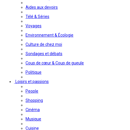
Aides aux devoirs
Télé & Séries
Voyages
Environnement & Écologie
Culture de chez moi
Sondages et débats
Coup de cœur & Coup de gueule
Politique
Loisirs et passions
People
Shopping
Cinéma
Musique
Cuisine