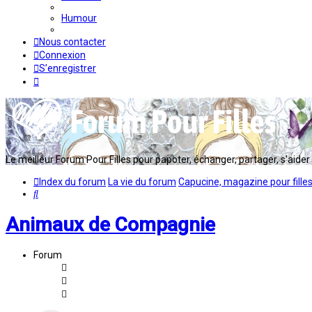
Humour
Nous contacter
Connexion
S’enregistrer
Le meilleur Forum Pour Filles pour papoter, échanger, partager, s'aider en
Index du forum
La vie du forum
Capucine, magazine pour fille
Rechercher
Animaux de Compagnie
Forum