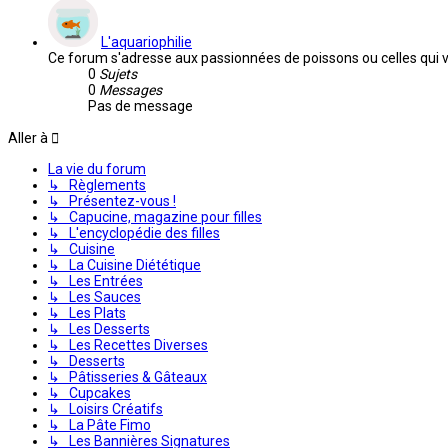
L'aquariophilie
Ce forum s'adresse aux passionnées de poissons ou celles qui 
0
Sujets
0
Messages
Pas de message
Aller à
La vie du forum
↳ Règlements
↳ Présentez-vous !
↳ Capucine, magazine pour filles
↳ L'encyclopédie des filles
↳ Cuisine
↳ La Cuisine Diététique
↳ Les Entrées
↳ Les Sauces
↳ Les Plats
↳ Les Desserts
↳ Les Recettes Diverses
↳ Desserts
↳ Pâtisseries & Gâteaux
↳ Cupcakes
↳ Loisirs Créatifs
↳ La Pâte Fimo
↳ Les Bannières Signatures