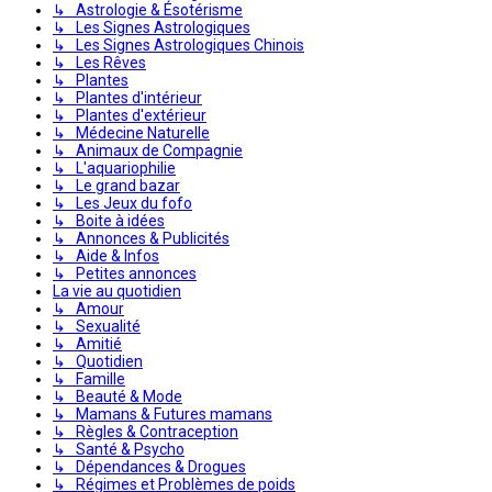
↳ Astrologie & Ésotérisme
↳ Les Signes Astrologiques
↳ Les Signes Astrologiques Chinois
↳ Les Rêves
↳ Plantes
↳ Plantes d'intérieur
↳ Plantes d'extérieur
↳ Médecine Naturelle
↳ Animaux de Compagnie
↳ L'aquariophilie
↳ Le grand bazar
↳ Les Jeux du fofo
↳ Boite à idées
↳ Annonces & Publicités
↳ Aide & Infos
↳ Petites annonces
La vie au quotidien
↳ Amour
↳ Sexualité
↳ Amitié
↳ Quotidien
↳ Famille
↳ Beauté & Mode
↳ Mamans & Futures mamans
↳ Règles & Contraception
↳ Santé & Psycho
↳ Dépendances & Drogues
↳ Régimes et Problèmes de poids