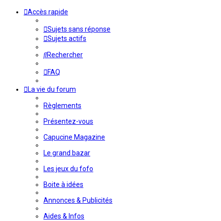
Accès rapide
Sujets sans réponse
Sujets actifs
Rechercher
FAQ
La vie du forum
Règlements
Présentez-vous
Capucine Magazine
Le grand bazar
Les jeux du fofo
Boite à idées
Annonces & Publicités
Aides & Infos