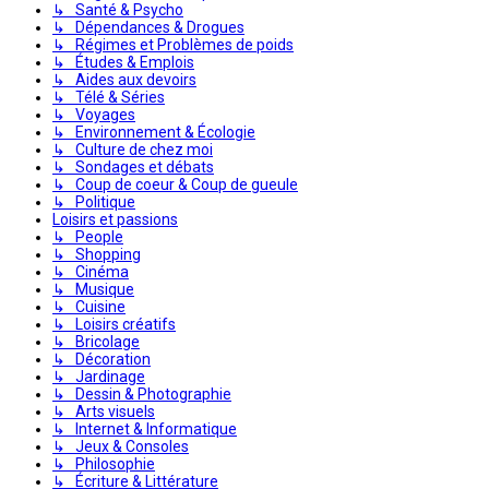
↳ Santé & Psycho
↳ Dépendances & Drogues
↳ Régimes et Problèmes de poids
↳ Études & Emplois
↳ Aides aux devoirs
↳ Télé & Séries
↳ Voyages
↳ Environnement & Écologie
↳ Culture de chez moi
↳ Sondages et débats
↳ Coup de coeur & Coup de gueule
↳ Politique
Loisirs et passions
↳ People
↳ Shopping
↳ Cinéma
↳ Musique
↳ Cuisine
↳ Loisirs créatifs
↳ Bricolage
↳ Décoration
↳ Jardinage
↳ Dessin & Photographie
↳ Arts visuels
↳ Internet & Informatique
↳ Jeux & Consoles
↳ Philosophie
↳ Écriture & Littérature