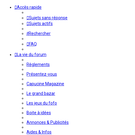
Accès rapide
Sujets sans réponse
Sujets actifs
Rechercher
FAQ
La vie du forum
Règlements
Présentez-vous
Capucine Magazine
Le grand bazar
Les jeux du fofo
Boite à idées
Annonces & Publicités
Aides & Infos