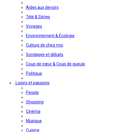
Aides aux devoirs
Télé & Séries
Voyages
Environnement & Écologie
Culture de chez moi
Sondages et débats
Coup de cœur & Coup de gueule
Politique
Loisirs et passions
People
Shopping
Cinéma
Musique
Cuisine