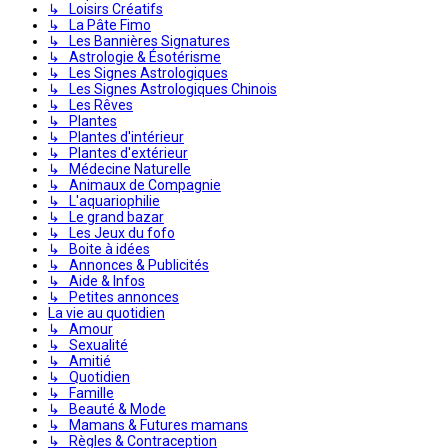
↳ Loisirs Créatifs
↳ La Pâte Fimo
↳ Les Bannières Signatures
↳ Astrologie & Ésotérisme
↳ Les Signes Astrologiques
↳ Les Signes Astrologiques Chinois
↳ Les Rêves
↳ Plantes
↳ Plantes d'intérieur
↳ Plantes d'extérieur
↳ Médecine Naturelle
↳ Animaux de Compagnie
↳ L'aquariophilie
↳ Le grand bazar
↳ Les Jeux du fofo
↳ Boite à idées
↳ Annonces & Publicités
↳ Aide & Infos
↳ Petites annonces
La vie au quotidien
↳ Amour
↳ Sexualité
↳ Amitié
↳ Quotidien
↳ Famille
↳ Beauté & Mode
↳ Mamans & Futures mamans
↳ Règles & Contraception