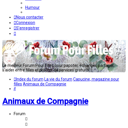
Humour
Nous contacter
Connexion
S’enregistrer
Le meilleur Forum Pour Filles pour papoter, échanger, partager,
s'aider entre filles et profiter de services gratuits...
Index du forum
La vie du forum
Capucine, magazine pour
filles
Animaux de Compagnie
Rechercher
Animaux de Compagnie
Forum