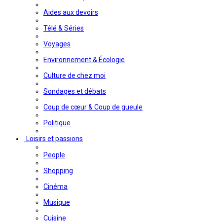
Aides aux devoirs
Télé & Séries
Voyages
Environnement & Écologie
Culture de chez moi
Sondages et débats
Coup de cœur & Coup de gueule
Politique
Loisirs et passions
People
Shopping
Cinéma
Musique
Cuisine