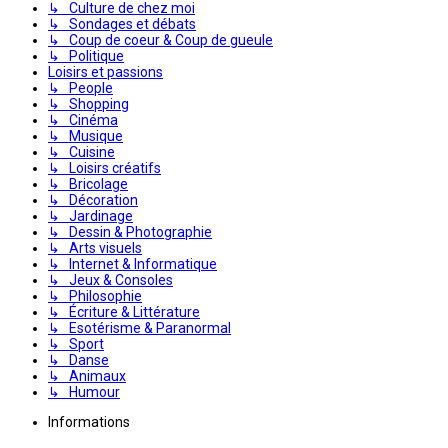
↳ Culture de chez moi
↳ Sondages et débats
↳ Coup de coeur & Coup de gueule
↳ Politique
Loisirs et passions
↳ People
↳ Shopping
↳ Cinéma
↳ Musique
↳ Cuisine
↳ Loisirs créatifs
↳ Bricolage
↳ Décoration
↳ Jardinage
↳ Dessin & Photographie
↳ Arts visuels
↳ Internet & Informatique
↳ Jeux & Consoles
↳ Philosophie
↳ Écriture & Littérature
↳ Esotérisme & Paranormal
↳ Sport
↳ Danse
↳ Animaux
↳ Humour
Informations