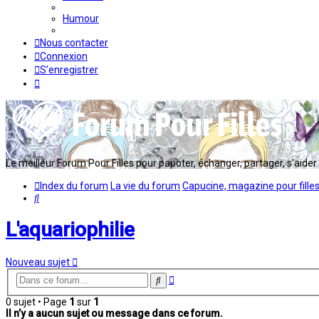
Humour
Nous contacter
Connexion
S’enregistrer
Le meilleur Forum Pour Filles pour papoter, échanger, partager, s'aider en
Index du forum
La vie du forum
Capucine, magazine pour fille
Rechercher
L'aquariophilie
Nouveau sujet
Recherche
Rechercher
avancée
0 sujet • Page
1
sur
1
Il n’y a aucun sujet ou message dans ce forum.