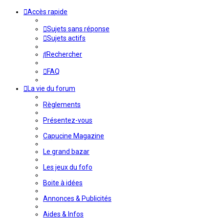
Accès rapide
Sujets sans réponse
Sujets actifs
Rechercher
FAQ
La vie du forum
Règlements
Présentez-vous
Capucine Magazine
Le grand bazar
Les jeux du fofo
Boite à idées
Annonces & Publicités
Aides & Infos