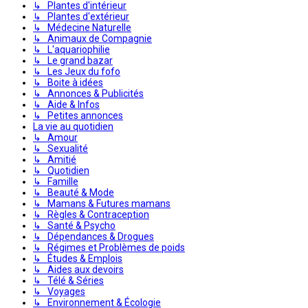
↳ Plantes d'intérieur
↳ Plantes d'extérieur
↳ Médecine Naturelle
↳ Animaux de Compagnie
↳ L'aquariophilie
↳ Le grand bazar
↳ Les Jeux du fofo
↳ Boite à idées
↳ Annonces & Publicités
↳ Aide & Infos
↳ Petites annonces
La vie au quotidien
↳ Amour
↳ Sexualité
↳ Amitié
↳ Quotidien
↳ Famille
↳ Beauté & Mode
↳ Mamans & Futures mamans
↳ Règles & Contraception
↳ Santé & Psycho
↳ Dépendances & Drogues
↳ Régimes et Problèmes de poids
↳ Études & Emplois
↳ Aides aux devoirs
↳ Télé & Séries
↳ Voyages
↳ Environnement & Écologie