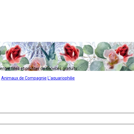
tre filles et profiter de services gratuits...
s
Animaux de Compagnie
L'aquariophilie