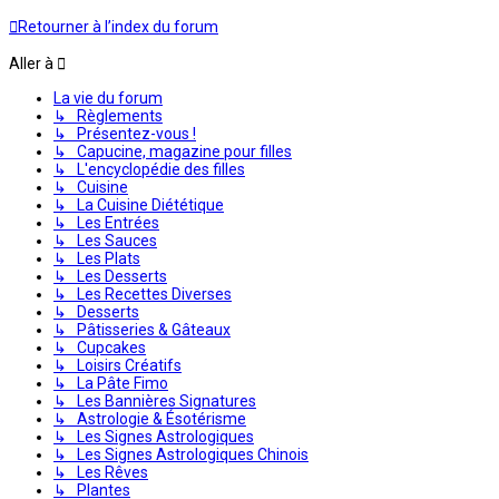
Retourner à l’index du forum
Aller à
La vie du forum
↳ Règlements
↳ Présentez-vous !
↳ Capucine, magazine pour filles
↳ L'encyclopédie des filles
↳ Cuisine
↳ La Cuisine Diététique
↳ Les Entrées
↳ Les Sauces
↳ Les Plats
↳ Les Desserts
↳ Les Recettes Diverses
↳ Desserts
↳ Pâtisseries & Gâteaux
↳ Cupcakes
↳ Loisirs Créatifs
↳ La Pâte Fimo
↳ Les Bannières Signatures
↳ Astrologie & Ésotérisme
↳ Les Signes Astrologiques
↳ Les Signes Astrologiques Chinois
↳ Les Rêves
↳ Plantes