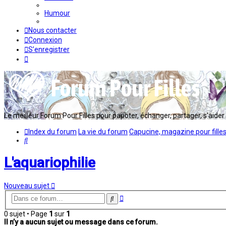
Humour
Nous contacter
Connexion
S’enregistrer
Le meilleur Forum Pour Filles pour papoter, échanger, partager, s'aider en
Index du forum
La vie du forum
Capucine, magazine pour fille
Rechercher
L'aquariophilie
Nouveau sujet
Recherche
Rechercher
avancée
0 sujet • Page
1
sur
1
Il n’y a aucun sujet ou message dans ce forum.