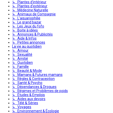
↳ Plantes d'intérieur
↳ Plantes d'extérieur
↳ Médecine Naturelle
↳ Animaux de Compagnie
↳ L'aquariophilie
↳ Le grand bazar
↳ Les Jeux du fofo
↳ Boite à idées
↳ Annonces & Publicités
↳ Aide & Infos
↳ Petites annonces
La vie au quotidien
↳ Amour
↳ Sexualité
↳ Amitié
↳ Quotidien
↳ Famille
↳ Beauté & Mode
↳ Mamans & Futures mamans
↳ Règles & Contraception
↳ Santé & Psycho
↳ Dépendances & Drogues
↳ Régimes et Problèmes de poids
↳ Études & Emplois
↳ Aides aux devoirs
↳ Télé & Séries
↳ Voyages
↳ Environnement & Écologie