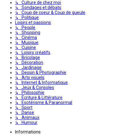
↳ Culture de chez moi
↳ Sondages et débats
↳ Coup de coeur & Coup de gueule
↳ Politique
Loisirs et passions
↳ People
↳ Shopping
↳ Cinéma
↳ Musique
↳ Cuisine
↳ Loisirs créatifs
↳ Bricolage
↳ Décoration
↳ Jardinage
↳ Dessin & Photographie
↳ Arts visuels
↳ Internet & Informatique
↳ Jeux & Consoles
↳ Philosophie
↳ Écriture & Littérature
↳ Esotérisme & Paranormal
↳ Sport
↳ Danse
↳ Animaux
↳ Humour
Informations