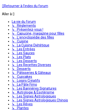
Retourner à l’index du forum
Aller à
La vie du forum
↳ Règlements
↳ Présentez-vous !
↳ Capucine, magazine pour filles
↳ L'encyclopédie des filles
↳ Cuisine
↳ La Cuisine Diététique
↳ Les Entrées
↳ Les Sauces
↳ Les Plats
↳ Les Desserts
↳ Les Recettes Diverses
↳ Desserts
↳ Pâtisseries & Gâteaux
↳ Cupcakes
↳ Loisirs Créatifs
↳ La Pâte Fimo
↳ Les Bannières Signatures
↳ Astrologie & Ésotérisme
↳ Les Signes Astrologiques
↳ Les Signes Astrologiques Chinois
↳ Les Rêves
↳ Plantes