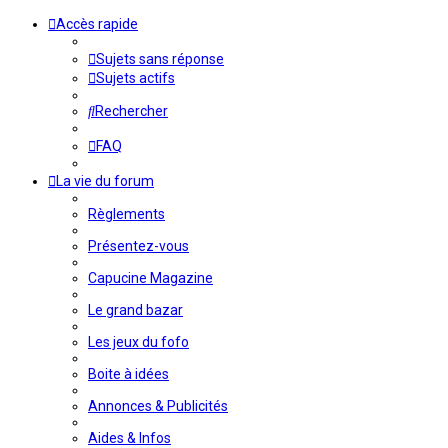
Accès rapide
Sujets sans réponse
Sujets actifs
Rechercher
FAQ
La vie du forum
Règlements
Présentez-vous
Capucine Magazine
Le grand bazar
Les jeux du fofo
Boite à idées
Annonces & Publicités
Aides & Infos