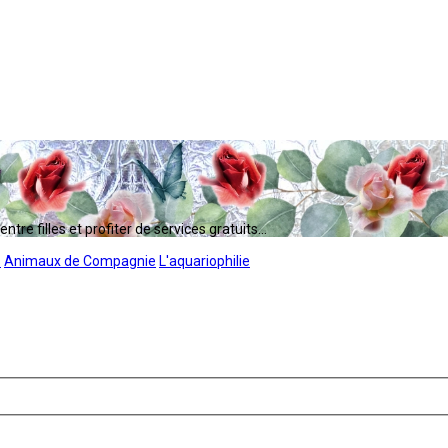
tre filles et profiter de services gratuits...
s
Animaux de Compagnie
L'aquariophilie