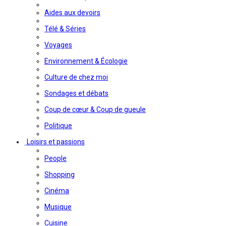
Aides aux devoirs
Télé & Séries
Voyages
Environnement & Écologie
Culture de chez moi
Sondages et débats
Coup de cœur & Coup de gueule
Politique
Loisirs et passions
People
Shopping
Cinéma
Musique
Cuisine