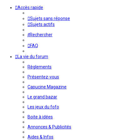
Accès rapide
Sujets sans réponse
Sujets actifs
Rechercher
FAQ
La vie du forum
Règlements
Présentez-vous
Capucine Magazine
Le grand bazar
Les jeux du fofo
Boite à idées
Annonces & Publicités
Aides & Infos