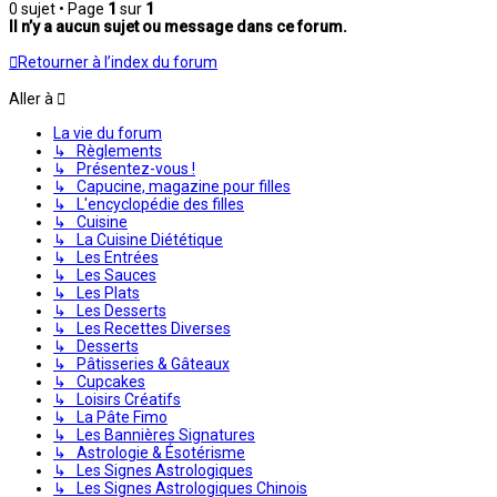
0 sujet • Page
1
sur
1
Il n’y a aucun sujet ou message dans ce forum.
Retourner à l’index du forum
Aller à
La vie du forum
↳ Règlements
↳ Présentez-vous !
↳ Capucine, magazine pour filles
↳ L'encyclopédie des filles
↳ Cuisine
↳ La Cuisine Diététique
↳ Les Entrées
↳ Les Sauces
↳ Les Plats
↳ Les Desserts
↳ Les Recettes Diverses
↳ Desserts
↳ Pâtisseries & Gâteaux
↳ Cupcakes
↳ Loisirs Créatifs
↳ La Pâte Fimo
↳ Les Bannières Signatures
↳ Astrologie & Ésotérisme
↳ Les Signes Astrologiques
↳ Les Signes Astrologiques Chinois