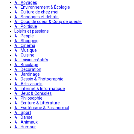
↳ Voyages
↳ Environnement & Écologie
↳ Culture de chez moi
↳ Sondages et débats
↳ Coup de coeur & Coup de gueule
↳ Politique
Loisirs et passions
↳ People
↳ Shopping
↳ Cinéma
↳ Musique
↳ Cuisine
↳ Loisirs créatifs
↳ Bricolage
↳ Décoration
↳ Jardinage
↳ Dessin & Photographie
↳ Arts visuels
↳ Internet & Informatique
↳ Jeux & Consoles
↳ Philosophie
↳ Écriture & Littérature
↳ Esotérisme & Paranormal
↳ Sport
↳ Danse
↳ Animaux
↳ Humour