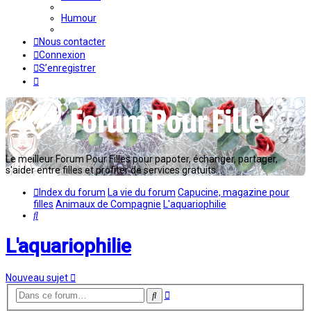
Humour
Nous contacter
Connexion
S’enregistrer
Le meilleur Forum Pour Filles pour papoter, échanger, partager,
s'aider entre filles et profiter de services gratuits...
Index du forum
La vie du forum
Capucine, magazine pour
filles
Animaux de Compagnie
L'aquariophilie
Rechercher
L'aquariophilie
Nouveau sujet
Recherche
Rechercher
avancée