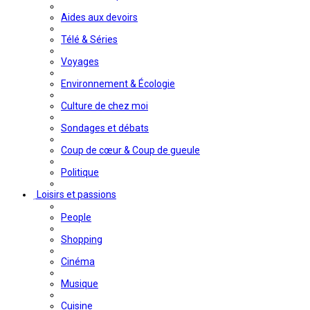
Aides aux devoirs
Télé & Séries
Voyages
Environnement & Écologie
Culture de chez moi
Sondages et débats
Coup de cœur & Coup de gueule
Politique
Loisirs et passions
People
Shopping
Cinéma
Musique
Cuisine