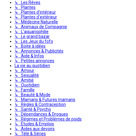
↳ Les Rêves
↳ Plantes
↳ Plantes d'intérieur
↳ Plantes d'extérieur
↳ Médecine Naturelle
↳ Animaux de Compagnie
↳ L'aquariophilie
↳ Le grand bazar
↳ Les Jeux du fofo
↳ Boite à idées
↳ Annonces & Publicités
↳ Aide & Infos
↳ Petites annonces
La vie au quotidien
↳ Amour
↳ Sexualité
↳ Amitié
↳ Quotidien
↳ Famille
↳ Beauté & Mode
↳ Mamans & Futures mamans
↳ Règles & Contraception
↳ Santé & Psycho
↳ Dépendances & Drogues
↳ Régimes et Problèmes de poids
↳ Études & Emplois
↳ Aides aux devoirs
↳ Télé & Séries