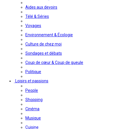
Aides aux devoirs
Télé & Séries
Voyages
Environnement & Écologie
Culture de chez moi
Sondages et débats
Coup de cœur & Coup de gueule
Politique
Loisirs et passions
People
Shopping
Cinéma
Musique
Cuisine