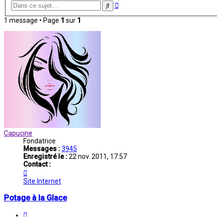
Recherche
Rechercher
avancée
1 message • Page
1
sur
1
Capucine
Fondatrice
Messages :
3945
Enregistré le :
22 nov. 2011, 17:57
Contact :
Contacter
Capucine
Site Internet
Potage à la Glace
Citation