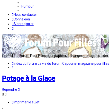
Humour
Nous contacter
Connexion
S’enregistrer
Le meilleur Forum Pour Filles pour papoter, échanger, partager, s'aider en
Index du forum
La vie du forum
Capucine, magazine pour fille
Rechercher
Potage à la Glace
Répondre
Imprimer le sujet