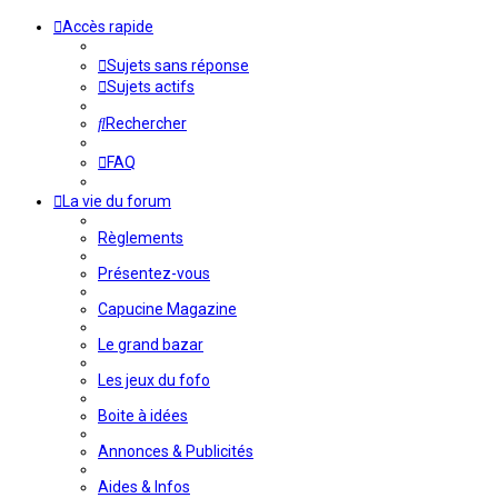
Accès rapide
Sujets sans réponse
Sujets actifs
Rechercher
FAQ
La vie du forum
Règlements
Présentez-vous
Capucine Magazine
Le grand bazar
Les jeux du fofo
Boite à idées
Annonces & Publicités
Aides & Infos