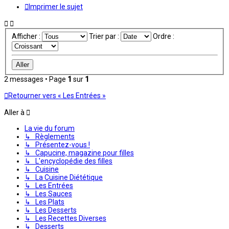
Imprimer le sujet
Afficher :
Trier par :
Ordre :
2 messages • Page
1
sur
1
Retourner vers « Les Entrées »
Aller à
La vie du forum
↳ Règlements
↳ Présentez-vous !
↳ Capucine, magazine pour filles
↳ L'encyclopédie des filles
↳ Cuisine
↳ La Cuisine Diététique
↳ Les Entrées
↳ Les Sauces
↳ Les Plats
↳ Les Desserts
↳ Les Recettes Diverses
↳ Desserts