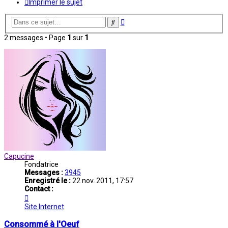
Imprimer le sujet
Recherche
Rechercher
avancée
2 messages • Page
1
sur
1
Capucine
Fondatrice
Messages :
3945
Enregistré le :
22 nov. 2011, 17:57
Contact :
Contacter
Capucine
Site Internet
Consommé à l'Oeuf