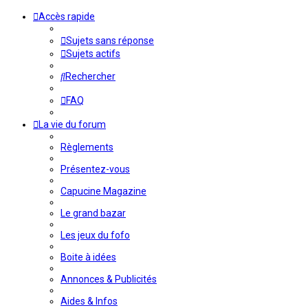
Accès rapide
Sujets sans réponse
Sujets actifs
Rechercher
FAQ
La vie du forum
Règlements
Présentez-vous
Capucine Magazine
Le grand bazar
Les jeux du fofo
Boite à idées
Annonces & Publicités
Aides & Infos