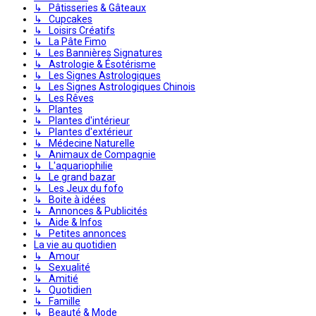
↳ Pâtisseries & Gâteaux
↳ Cupcakes
↳ Loisirs Créatifs
↳ La Pâte Fimo
↳ Les Bannières Signatures
↳ Astrologie & Ésotérisme
↳ Les Signes Astrologiques
↳ Les Signes Astrologiques Chinois
↳ Les Rêves
↳ Plantes
↳ Plantes d'intérieur
↳ Plantes d'extérieur
↳ Médecine Naturelle
↳ Animaux de Compagnie
↳ L'aquariophilie
↳ Le grand bazar
↳ Les Jeux du fofo
↳ Boite à idées
↳ Annonces & Publicités
↳ Aide & Infos
↳ Petites annonces
La vie au quotidien
↳ Amour
↳ Sexualité
↳ Amitié
↳ Quotidien
↳ Famille
↳ Beauté & Mode