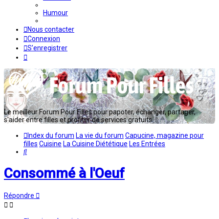
Humour
Nous contacter
Connexion
S’enregistrer
Le meilleur Forum Pour Filles pour papoter, échanger, partager,
s'aider entre filles et profiter de services gratuits...
Index du forum
La vie du forum
Capucine, magazine pour
filles
Cuisine
La Cuisine Diététique
Les Entrées
Rechercher
Consommé à l'Oeuf
Répondre