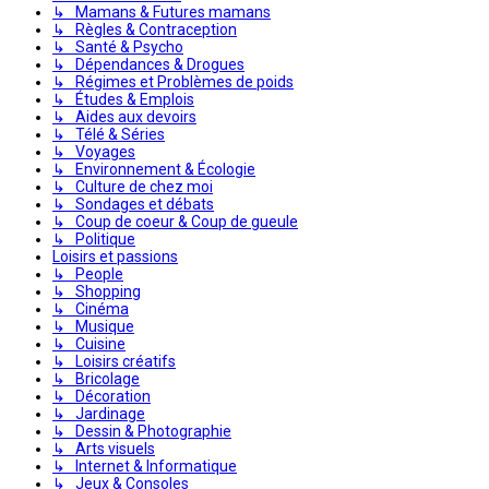
↳ Mamans & Futures mamans
↳ Règles & Contraception
↳ Santé & Psycho
↳ Dépendances & Drogues
↳ Régimes et Problèmes de poids
↳ Études & Emplois
↳ Aides aux devoirs
↳ Télé & Séries
↳ Voyages
↳ Environnement & Écologie
↳ Culture de chez moi
↳ Sondages et débats
↳ Coup de coeur & Coup de gueule
↳ Politique
Loisirs et passions
↳ People
↳ Shopping
↳ Cinéma
↳ Musique
↳ Cuisine
↳ Loisirs créatifs
↳ Bricolage
↳ Décoration
↳ Jardinage
↳ Dessin & Photographie
↳ Arts visuels
↳ Internet & Informatique
↳ Jeux & Consoles