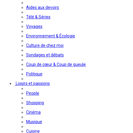
Aides aux devoirs
Télé & Séries
Voyages
Environnement & Écologie
Culture de chez moi
Sondages et débats
Coup de cœur & Coup de gueule
Politique
Loisirs et passions
People
Shopping
Cinéma
Musique
Cuisine