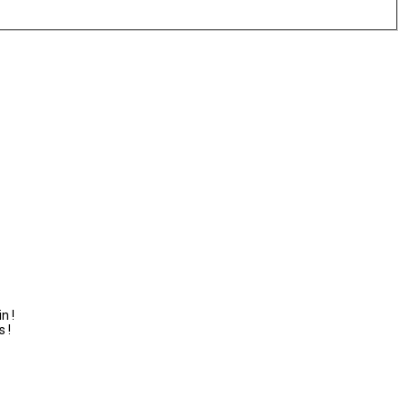
n !
s !