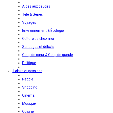
Aides aux devoirs
Télé & Séries
Voyages
Environnement & Écologie
Culture de chez moi
Sondages et débats
Coup de cœur & Coup de gueule
Politique
Loisirs et passions
People
Shopping
Cinéma
Musique
Cuisine