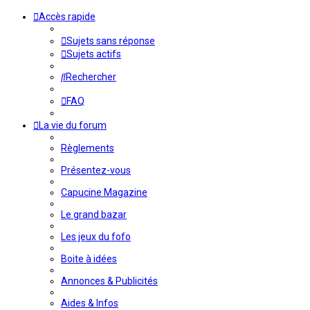
Accès rapide
Sujets sans réponse
Sujets actifs
Rechercher
FAQ
La vie du forum
Règlements
Présentez-vous
Capucine Magazine
Le grand bazar
Les jeux du fofo
Boite à idées
Annonces & Publicités
Aides & Infos