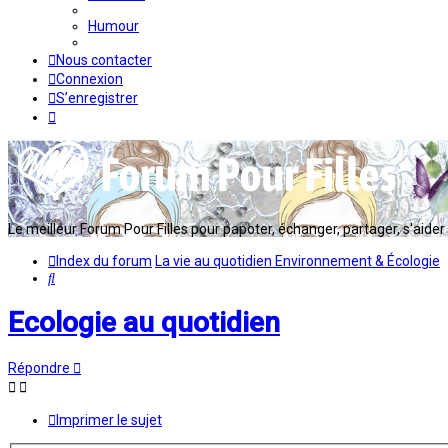
Humour
Nous contacter
Connexion
S’enregistrer
Le meilleur Forum Pour Filles pour papoter, échanger, partager, s'aider en
Index du forum
La vie au quotidien
Environnement & Écologie
Rechercher
Ecologie au quotidien
Répondre
Imprimer le sujet