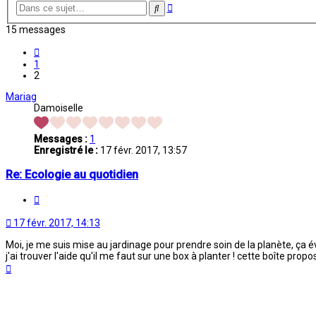
Recherche
Rechercher
avancée
15 messages
Précédente
1
2
Mariag
Damoiselle
Messages :
1
Enregistré le :
17 févr. 2017, 13:57
Re: Ecologie au quotidien
Citation
17 févr. 2017, 14:13
Moi, je me suis mise au jardinage pour prendre soin de la planète, ça évi
j'ai trouver l'aide qu'il me faut sur une box à planter ! cette boîte propos
Haut