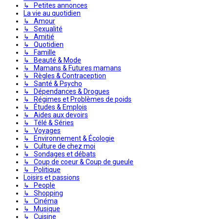
↳ Petites annonces
La vie au quotidien
↳ Amour
↳ Sexualité
↳ Amitié
↳ Quotidien
↳ Famille
↳ Beauté & Mode
↳ Mamans & Futures mamans
↳ Règles & Contraception
↳ Santé & Psycho
↳ Dépendances & Drogues
↳ Régimes et Problèmes de poids
↳ Études & Emplois
↳ Aides aux devoirs
↳ Télé & Séries
↳ Voyages
↳ Environnement & Écologie
↳ Culture de chez moi
↳ Sondages et débats
↳ Coup de coeur & Coup de gueule
↳ Politique
Loisirs et passions
↳ People
↳ Shopping
↳ Cinéma
↳ Musique
↳ Cuisine