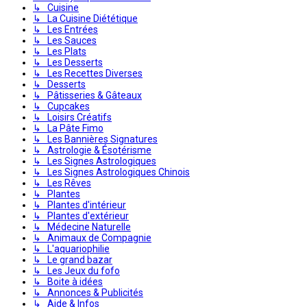
↳ Cuisine
↳ La Cuisine Diététique
↳ Les Entrées
↳ Les Sauces
↳ Les Plats
↳ Les Desserts
↳ Les Recettes Diverses
↳ Desserts
↳ Pâtisseries & Gâteaux
↳ Cupcakes
↳ Loisirs Créatifs
↳ La Pâte Fimo
↳ Les Bannières Signatures
↳ Astrologie & Ésotérisme
↳ Les Signes Astrologiques
↳ Les Signes Astrologiques Chinois
↳ Les Rêves
↳ Plantes
↳ Plantes d'intérieur
↳ Plantes d'extérieur
↳ Médecine Naturelle
↳ Animaux de Compagnie
↳ L'aquariophilie
↳ Le grand bazar
↳ Les Jeux du fofo
↳ Boite à idées
↳ Annonces & Publicités
↳ Aide & Infos