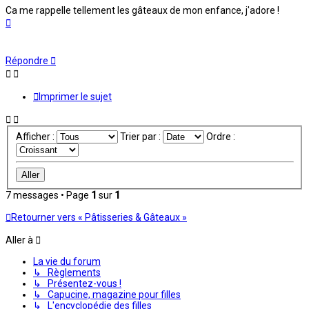
Ca me rappelle tellement les gâteaux de mon enfance, j'adore !
Haut
Répondre
Imprimer le sujet
Afficher :
Trier par :
Ordre :
7 messages • Page
1
sur
1
Retourner vers « Pâtisseries & Gâteaux »
Aller à
La vie du forum
↳ Règlements
↳ Présentez-vous !
↳ Capucine, magazine pour filles
↳ L'encyclopédie des filles