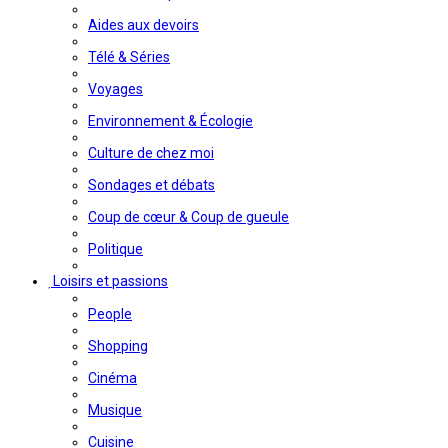
Aides aux devoirs
Télé & Séries
Voyages
Environnement & Écologie
Culture de chez moi
Sondages et débats
Coup de cœur & Coup de gueule
Politique
Loisirs et passions
People
Shopping
Cinéma
Musique
Cuisine