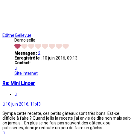
Edithe Bellevue
Damoiselle
Messages :
2
Enregistré le :
10 juin 2016, 09:13
Contact :
Contacter
Edithe
Site Internet
Bellevue
Re: Mini Linzer
Citation
10 juin 2016, 11:43
Sympa cette recette, ces petits gâteaux sont très bons. Est-ce
difficile à faire ? Quand je lis la recette j'ai envie de dire non mais sait-
on jamais... En plus, je ne fais pas souvent des gâteaux ou
patisseries, donc je redoute un peu de faire un gâchis..
Haut