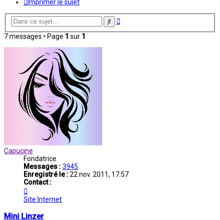
Imprimer le sujet
Recherche
Rechercher
avancée
7 messages • Page
1
sur
1
Capucine
Fondatrice
Messages :
3945
Enregistré le :
22 nov. 2011, 17:57
Contact :
Contacter
Capucine
Site Internet
Mini Linzer