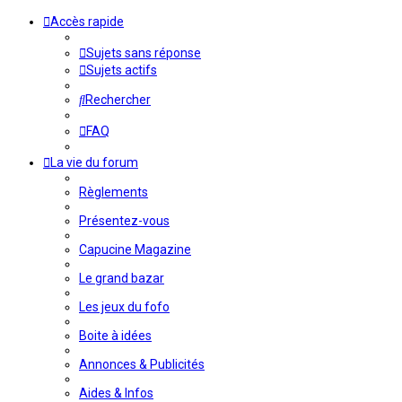
Accès rapide
Sujets sans réponse
Sujets actifs
Rechercher
FAQ
La vie du forum
Règlements
Présentez-vous
Capucine Magazine
Le grand bazar
Les jeux du fofo
Boite à idées
Annonces & Publicités
Aides & Infos