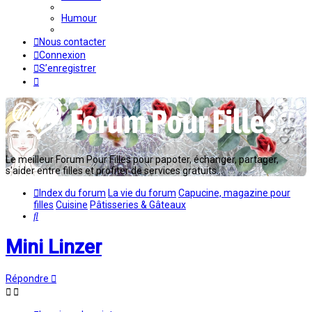
Humour
Nous contacter
Connexion
S’enregistrer
Le meilleur Forum Pour Filles pour papoter, échanger, partager,
s'aider entre filles et profiter de services gratuits...
Index du forum
La vie du forum
Capucine, magazine pour
filles
Cuisine
Pâtisseries & Gâteaux
Rechercher
Mini Linzer
Répondre