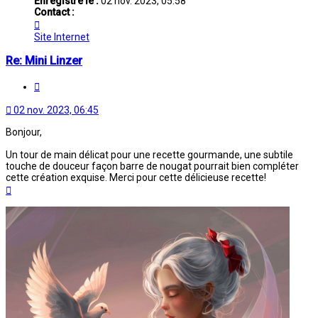
Enregistré le :
02 nov. 2023, 05:58
Contact :
Contacter
Luciana
Site Internet
Re: Mini Linzer
Citation
02 nov. 2023, 06:45
Bonjour,
Un tour de main délicat pour une recette gourmande, une subtile
touche de douceur façon barre de nougat pourrait bien compléter
cette création exquise. Merci pour cette délicieuse recette!
Haut