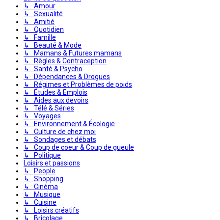
↳ Amour
↳ Sexualité
↳ Amitié
↳ Quotidien
↳ Famille
↳ Beauté & Mode
↳ Mamans & Futures mamans
↳ Règles & Contraception
↳ Santé & Psycho
↳ Dépendances & Drogues
↳ Régimes et Problèmes de poids
↳ Études & Emplois
↳ Aides aux devoirs
↳ Télé & Séries
↳ Voyages
↳ Environnement & Écologie
↳ Culture de chez moi
↳ Sondages et débats
↳ Coup de coeur & Coup de gueule
↳ Politique
Loisirs et passions
↳ People
↳ Shopping
↳ Cinéma
↳ Musique
↳ Cuisine
↳ Loisirs créatifs
↳ Bricolage