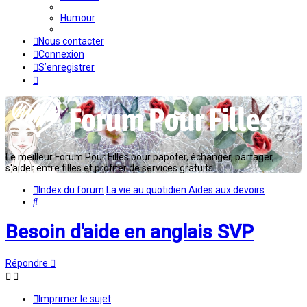
Humour
Nous contacter
Connexion
S’enregistrer
Le meilleur Forum Pour Filles pour papoter, échanger, partager,
s'aider entre filles et profiter de services gratuits...
Index du forum
La vie au quotidien
Aides aux devoirs
Rechercher
Besoin d'aide en anglais SVP
Répondre
Imprimer le sujet