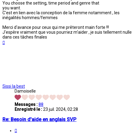
You choose the setting, time period and genre that
you want.
C'est en lien avec la conception de la femme notamment , les
inégalités hommes/femmes
Merci d'avance pour ceux qui me prêteront main forte !!!
J'espère vraiment que vous pourriez m'aider , je suis tellement nulle
dans ces tâches finales
Haut
Sissi la best
Damoiselle
Messages :
88
Enregistré le :
23 juil. 2024, 02:28
Re: Besoin d'aide en anglais SVP
Citation