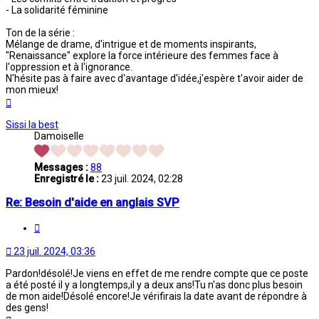
- La solidarité féminine
Ton de la série :
Mélange de drame, d'intrigue et de moments inspirants,
"Renaissance" explore la force intérieure des femmes face à
l'oppression et à l'ignorance.
N'hésite pas à faire avec d'avantage d'idée,j'espère t'avoir aider de
mon mieux!
Haut
Sissi la best
Damoiselle
Messages :
88
Enregistré le :
23 juil. 2024, 02:28
Re: Besoin d'aide en anglais SVP
Citation
23 juil. 2024, 03:36
Pardon!désolé!Je viens en effet de me rendre compte que ce poste
a été posté il y a longtemps,il y a deux ans!Tu n'as donc plus besoin
de mon aide!Désolé encore!Je vérifirais la date avant de répondre à
des gens!
Haut