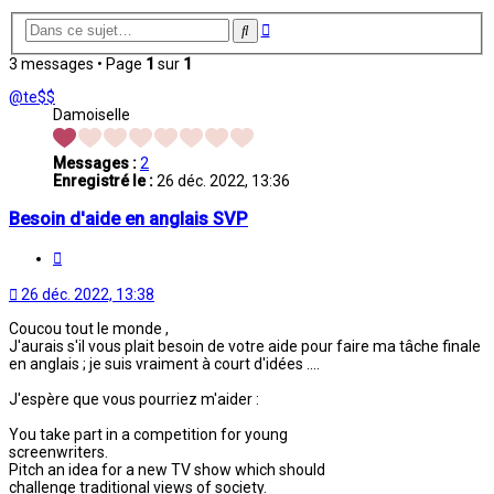
Recherche
Rechercher
avancée
3 messages • Page
1
sur
1
@te$$
Damoiselle
Messages :
2
Enregistré le :
26 déc. 2022, 13:36
Besoin d'aide en anglais SVP
Citation
26 déc. 2022, 13:38
Coucou tout le monde ,
J'aurais s'il vous plait besoin de votre aide pour faire ma tâche finale
en anglais ; je suis vraiment à court d'idées ....
J'espère que vous pourriez m'aider :
You take part in a competition for young
screenwriters.
Pitch an idea for a new TV show which should
challenge traditional views of society.