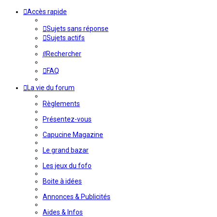
Accès rapide
Sujets sans réponse
Sujets actifs
Rechercher
FAQ
La vie du forum
Règlements
Présentez-vous
Capucine Magazine
Le grand bazar
Les jeux du fofo
Boite à idées
Annonces & Publicités
Aides & Infos