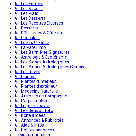
↳ Les Entrées
↳ Les Sauces
↳ Les Plats
↳ Les Desserts
↳ Les Recettes Diverses
↳ Desserts
↳ Pâtisseries & Gâteaux
↳ Cupcakes
↳ Loisirs Créatifs
↳ La Pâte Fimo
↳ Les Bannières Signatures
↳ Astrologie & Ésotérisme
↳ Les Signes Astrologiques
↳ Les Signes Astrologiques Chinois
↳ Les Rêves
↳ Plantes
↳ Plantes d'intérieur
↳ Plantes d'extérieur
↳ Médecine Naturelle
↳ Animaux de Compagnie
↳ L'aquariophilie
↳ Le grand bazar
↳ Les Jeux du fofo
↳ Boite à idées
↳ Annonces & Publicités
↳ Aide & Infos
↳ Petites annonces
La vie au quotidien