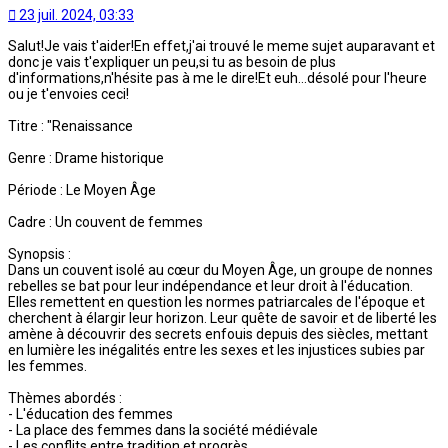
23 juil. 2024, 03:33
Salut!Je vais t'aider!En effet,j'ai trouvé le meme sujet auparavant et
donc je vais t'expliquer un peu,si tu as besoin de plus
d'informations,n'hésite pas à me le dire!Et euh...désolé pour l'heure
ou je t'envoies ceci!
Titre : "Renaissance
Genre : Drame historique
Période : Le Moyen Âge
Cadre : Un couvent de femmes
Synopsis :
Dans un couvent isolé au cœur du Moyen Âge, un groupe de nonnes
rebelles se bat pour leur indépendance et leur droit à l'éducation.
Elles remettent en question les normes patriarcales de l'époque et
cherchent à élargir leur horizon. Leur quête de savoir et de liberté les
amène à découvrir des secrets enfouis depuis des siècles, mettant
en lumière les inégalités entre les sexes et les injustices subies par
les femmes.
Thèmes abordés :
- L'éducation des femmes
- La place des femmes dans la société médiévale
- Les conflits entre tradition et progrès