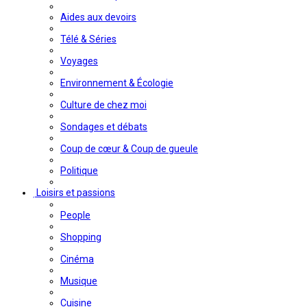
Aides aux devoirs
Télé & Séries
Voyages
Environnement & Écologie
Culture de chez moi
Sondages et débats
Coup de cœur & Coup de gueule
Politique
Loisirs et passions
People
Shopping
Cinéma
Musique
Cuisine