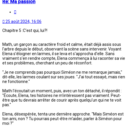
Re: Ma passion
Citation
25 août 2024, 16:06
Chapitre 5 :C'est qui, lui?!
Math, un garçon au caractère froid et calme, était déjà assis sous
l'arbre depuis le début, observant la scène sans intervenir. Voyant
Elena s'éloigner en larmes, il se leva et s'approcha d'elle. Sans
vraiment s'en rendre compte, Elena commença à lui raconter sa vie
et ses problèmes, cherchant un peu de réconfort.
"Je ne comprends pas pourquoi Siméon ne me remarque jamais,"
dit-elle, les larmes coulant sur ses joues. "J'ai tout essayé, mais rien
ne fonctionne."
Math l'écoutait un moment, puis, avec un ton détaché, il répondit :
"Écoute, Elena, tes histoires ne m'intéressent pas vraiment. Peut-
être que tu devrais arrêter de courir après quelqu'un qui ne te voit
pas."
Elena, désespérée, tenta une dernière approche. "Mais Siméon est
ton ami, non ? Tu pourrais peut-être m'aider, parler à Siméon pour
moi ?"