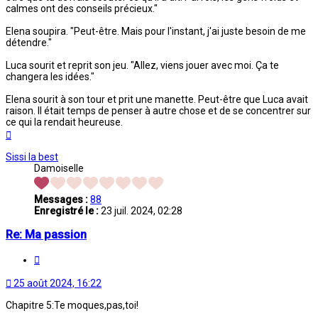
calmes ont des conseils précieux."
Elena soupira. "Peut-être. Mais pour l'instant, j'ai juste besoin de me
détendre."
Luca sourit et reprit son jeu. "Allez, viens jouer avec moi. Ça te
changera les idées."
Elena sourit à son tour et prit une manette. Peut-être que Luca avait
raison. Il était temps de penser à autre chose et de se concentrer sur
ce qui la rendait heureuse.
Haut
Sissi la best
Damoiselle
Messages :
88
Enregistré le :
23 juil. 2024, 02:28
Re: Ma passion
Citation
25 août 2024, 16:22
Chapitre 5:Te moques,pas,toi!