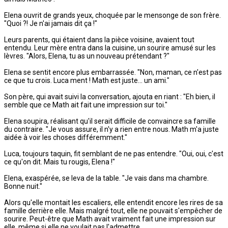
Elena ouvrit de grands yeux, choquée par le mensonge de son frère.
"Quoi ?! Je n'ai jamais dit ça !"
Leurs parents, qui étaient dans la pièce voisine, avaient tout
entendu. Leur mère entra dans la cuisine, un sourire amusé sur les
lèvres. "Alors, Elena, tu as un nouveau prétendant ?"
Elena se sentit encore plus embarrassée. "Non, maman, ce n'est pas
ce que tu crois. Luca ment ! Math est juste... un ami."
Son père, qui avait suivi la conversation, ajouta en riant : "Eh bien, il
semble que ce Math ait fait une impression sur toi."
Elena soupira, réalisant qu'il serait difficile de convaincre sa famille
du contraire. "Je vous assure, il n'y a rien entre nous. Math m'a juste
aidée à voir les choses différemment."
Luca, toujours taquin, fit semblant de ne pas entendre. "Oui, oui, c'est
ce qu'on dit. Mais tu rougis, Elena !"
Elena, exaspérée, se leva de la table. "Je vais dans ma chambre.
Bonne nuit."
Alors qu'elle montait les escaliers, elle entendit encore les rires de sa
famille derrière elle. Mais malgré tout, elle ne pouvait s'empêcher de
sourire. Peut-être que Math avait vraiment fait une impression sur
elle, même si elle ne voulait pas l'admettre.