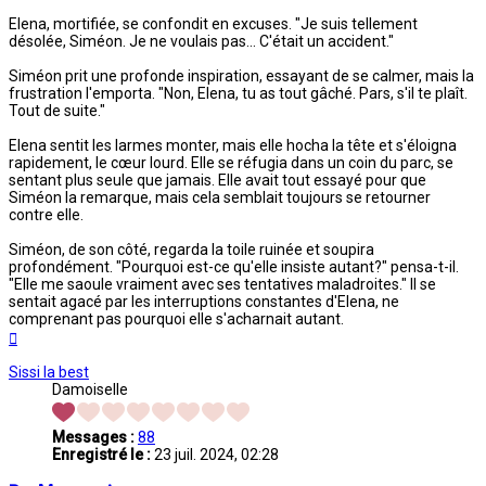
Elena, mortifiée, se confondit en excuses. "Je suis tellement
désolée, Siméon. Je ne voulais pas... C'était un accident."
Siméon prit une profonde inspiration, essayant de se calmer, mais la
frustration l'emporta. "Non, Elena, tu as tout gâché. Pars, s'il te plaît.
Tout de suite."
Elena sentit les larmes monter, mais elle hocha la tête et s'éloigna
rapidement, le cœur lourd. Elle se réfugia dans un coin du parc, se
sentant plus seule que jamais. Elle avait tout essayé pour que
Siméon la remarque, mais cela semblait toujours se retourner
contre elle.
Siméon, de son côté, regarda la toile ruinée et soupira
profondément. "Pourquoi est-ce qu'elle insiste autant?" pensa-t-il.
"Elle me saoule vraiment avec ses tentatives maladroites." Il se
sentait agacé par les interruptions constantes d'Elena, ne
comprenant pas pourquoi elle s'acharnait autant.
Haut
Sissi la best
Damoiselle
Messages :
88
Enregistré le :
23 juil. 2024, 02:28