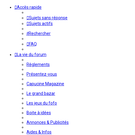
Accès rapide
Sujets sans réponse
Sujets actifs
Rechercher
FAQ
La vie du forum
Règlements
Présentez-vous
Capucine Magazine
Le grand bazar
Les jeux du fofo
Boite à idées
Annonces & Publicités
Aides & Infos