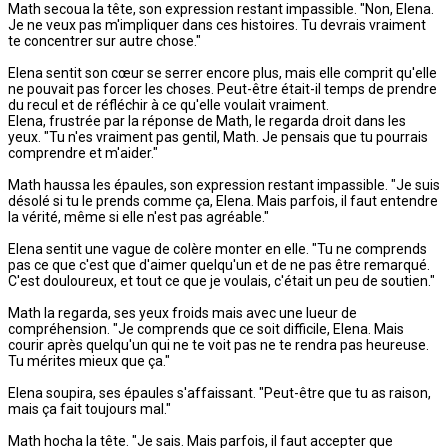
Math secoua la tête, son expression restant impassible. "Non, Elena.
Je ne veux pas m'impliquer dans ces histoires. Tu devrais vraiment
te concentrer sur autre chose."
Elena sentit son cœur se serrer encore plus, mais elle comprit qu'elle
ne pouvait pas forcer les choses. Peut-être était-il temps de prendre
du recul et de réfléchir à ce qu'elle voulait vraiment.
Elena, frustrée par la réponse de Math, le regarda droit dans les
yeux. "Tu n'es vraiment pas gentil, Math. Je pensais que tu pourrais
comprendre et m'aider."
Math haussa les épaules, son expression restant impassible. "Je suis
désolé si tu le prends comme ça, Elena. Mais parfois, il faut entendre
la vérité, même si elle n'est pas agréable."
Elena sentit une vague de colère monter en elle. "Tu ne comprends
pas ce que c'est que d'aimer quelqu'un et de ne pas être remarqué.
C'est douloureux, et tout ce que je voulais, c'était un peu de soutien."
Math la regarda, ses yeux froids mais avec une lueur de
compréhension. "Je comprends que ce soit difficile, Elena. Mais
courir après quelqu'un qui ne te voit pas ne te rendra pas heureuse.
Tu mérites mieux que ça."
Elena soupira, ses épaules s'affaissant. "Peut-être que tu as raison,
mais ça fait toujours mal."
Math hocha la tête. "Je sais. Mais parfois, il faut accepter que