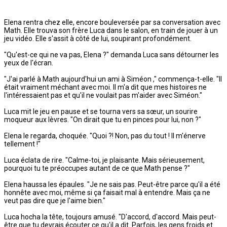
Elena rentra chez elle, encore bouleversée par sa conversation avec
Math. Elle trouva son frère Luca dans le salon, en train de jouer à un
jeu vidéo. Elle s'assit à côté de lui, soupirant profondément.
"Qu'est-ce qui ne va pas, Elena ?" demanda Luca sans détourner les
yeux de l'écran.
"J'ai parlé à Math aujourd'hui un ami à Siméon ," commença-t-elle. "Il
était vraiment méchant avec moi. Il m'a dit que mes histoires ne
l'intéressaient pas et qu'il ne voulait pas m'aider avec Siméon."
Luca mit le jeu en pause et se tourna vers sa sœur, un sourire
moqueur aux lèvres. "On dirait que tu en pinces pour lui, non ?"
Elena le regarda, choquée. "Quoi ?! Non, pas du tout ! Il m'énerve
tellement !"
Luca éclata de rire. "Calme-toi, je plaisante. Mais sérieusement,
pourquoi tu te préoccupes autant de ce que Math pense ?"
Elena haussa les épaules. "Je ne sais pas. Peut-être parce qu'il a été
honnête avec moi, même si ça faisait mal à entendre. Mais ça ne
veut pas dire que je l'aime bien."
Luca hocha la tête, toujours amusé. "D'accord, d'accord. Mais peut-
être que tu devrais écouter ce qu'il a dit. Parfois, les gens froids et