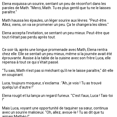
Elena esquissa un sourire, sentant un peu de réconfort dans les
paroles de Math. "Merci, Math. Tu es plus gentil que tu ne le laisses
paraître."
Math haussa les épaules, un léger sourire aux lèvres. "Peut-être.
Allez, viens, on va se promener un peu. Ça te changera les idées."
Elena accepta l'invitation, se sentant un peu mieux. Peut-être que
tout n'était pas perdu après tout.
Ce soir-là, après une longue promenade avec Math, Elena rentra
chez elle. Elle se sentait un peu mieux, même si la journée avait été
éprouvante. Assise à la table de la cuisine avec son frère Luca, elle
repensa à tout ce qui s'était passé.
"Tu sais, Math n'est pas si méchant qu'il ne le laisse paraître," dit-elle
en soupirant.
Luca, toujours moqueur, s'exclama : "Ah, je vois ! Tu as trouvé
quelqu'un d'autre !"
Elena rougit et lui lança un regard furieux. "C'est faux, Luca ! Tais-toi
!"
Mais Luca, voyant une opportunité de taquiner sa sœur, continua
avec un sourire malicieux. "Oh, allez, avoue-le ! Tu as dit que tu
aimais Mathéo !"