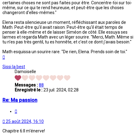
certaines choses ne sont pas faites pour être. Concentre-toi sur toi-
même, sur ce qui te rend heureuse, et peut-être que les choses
changeront d'elles-mêmes."
Elena resta silencieuse un moment, réfléchissant aux paroles de
Math. Peut-être qu'il avait raison. Peut-être qu'il était temps de
penser à elle-même et de laisser Siméon de côté. Elle essuya ses
larmes et regarda Math avec un léger sourire. "Merci, Math. Même si
tu n'es pas très gentil, tu es honnête, et c'est ce dont j'avais besoin."
Math esquissa un sourire rare. "De rien, Elena. Prends soin de toi."
Haut
Sissi la best
Damoiselle
Messages :
88
Enregistré le :
23 juil. 2024, 02:28
Re: Ma passion
Citation
25 août 2024, 16:10
Chapitre 6:Il m'énerve!