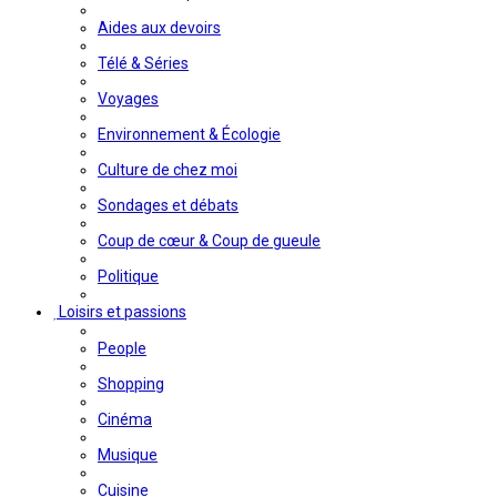
Aides aux devoirs
Télé & Séries
Voyages
Environnement & Écologie
Culture de chez moi
Sondages et débats
Coup de cœur & Coup de gueule
Politique
Loisirs et passions
People
Shopping
Cinéma
Musique
Cuisine