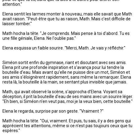
attention."
Elena sentit les larmes monter à nouveau, mais elle savait que Math
avait raison. "Peut-être que tu as raison, Math. Mais c'est difficile de
laisser tomber."
Math hocha la tête. "Je comprends. Mais pense à toi d'abord. Tu es
une fille géniale, Elena. Ne l'oublie pas."
Elena esquissa un faible sourire. "Merci, Math. Je vais y réfléchir."
Siméon sortit enfin du gymnase, riant et discutant avec ses amis.
Elena prit une profonde inspiration et s'avança pour lui tendre la
bouteille d'eau. Mais avant qu'elle ne puisse dire un mot, Siméon et
ses amis s'éloignèrent rapidement, sans même la remarquer. Elena
resta là, la bouteille à la main, se sentant plus invisible que jamais.
Math, qui avait observé la scène, s'approcha d'Elena. Voyant sa
déception, il prit la bouteille d'eau de ses mains avec un sourire léger.
"Eh bien, si Siméon n'en veut pas, moi je la veux bien, cette bouteille."
Elena le regarda, surprise par son geste. "Vraiment ?"
Math hocha la tête. "Oui, vraiment. Et puis, tu sais, il y a des gens qui
apprécient tes attentions, même si ce n'est pas toujours ceux que tu
espères."