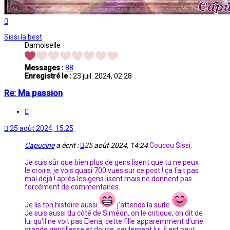
Haut
Sissi la best
Damoiselle
Messages :
88
Enregistré le :
23 juil. 2024, 02:28
Re: Ma passion
Citation
25 août 2024, 15:25
Capucine
a écrit :
25 août 2024, 14:24
Coucou Sissi,
Je suis sûr que bien plus de gens lisent que tu ne peux
le croire, je vois quasi 700 vues sur ce post ! ça fait pas
mal déjà ! après les gens lisent mais ne donnent pas
forcément de commentaires.
Je lis ton histoire aussi
j'attends la suite
Je suis aussi du côté de Siméon, on le critique, on dit de
lui qu'il ne voit pas Elena, cette fille apparemment d'une
grande gentillesse et douce, seulement lui, il est peut