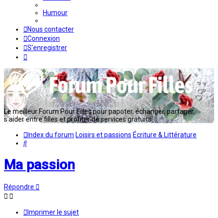
Humour
Nous contacter
Connexion
S’enregistrer
Le meilleur Forum Pour Filles pour papoter, échanger, partager,
s'aider entre filles et profiter de services gratuits...
Index du forum
Loisirs et passions
Écriture & Littérature
Rechercher
Ma passion
Répondre
Imprimer le sujet