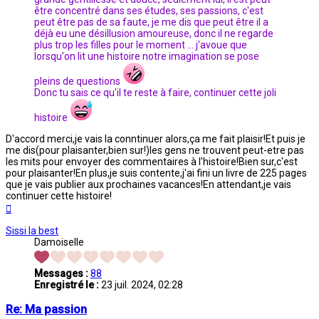
être concentré dans ses études, ses passions, c'est
peut être pas de sa faute, je me dis que peut être il a
déjà eu une désillusion amoureuse, donc il ne regarde
plus trop les filles pour le moment ... j'avoue que
lorsqu'on lit une histoire notre imagination se pose
pleins de questions
Donc tu sais ce qu'il te reste à faire, continuer cette joli
histoire
D'accord merci,je vais la conntinuer alors,ça me fait plaisir!Et puis je
me dis(pour plaisanter,bien sur!)les gens ne trouvent peut-etre pas
les mits pour envoyer des commentaires à l'histoire!Bien sur,c'est
pour plaisanter!En plus,je suis contente,j'ai fini un livre de 225 pages
que je vais publier aux prochaines vacances!En attendant,je vais
continuer cette histoire!
Haut
Sissi la best
Damoiselle
Messages :
88
Enregistré le :
23 juil. 2024, 02:28
Re: Ma passion