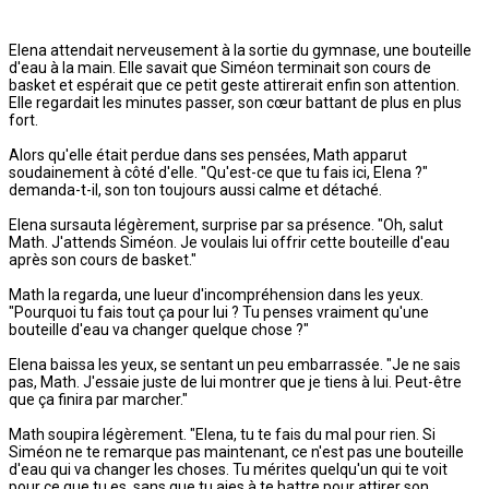
Elena attendait nerveusement à la sortie du gymnase, une bouteille
d'eau à la main. Elle savait que Siméon terminait son cours de
basket et espérait que ce petit geste attirerait enfin son attention.
Elle regardait les minutes passer, son cœur battant de plus en plus
fort.
Alors qu'elle était perdue dans ses pensées, Math apparut
soudainement à côté d'elle. "Qu'est-ce que tu fais ici, Elena ?"
demanda-t-il, son ton toujours aussi calme et détaché.
Elena sursauta légèrement, surprise par sa présence. "Oh, salut
Math. J'attends Siméon. Je voulais lui offrir cette bouteille d'eau
après son cours de basket."
Math la regarda, une lueur d'incompréhension dans les yeux.
"Pourquoi tu fais tout ça pour lui ? Tu penses vraiment qu'une
bouteille d'eau va changer quelque chose ?"
Elena baissa les yeux, se sentant un peu embarrassée. "Je ne sais
pas, Math. J'essaie juste de lui montrer que je tiens à lui. Peut-être
que ça finira par marcher."
Math soupira légèrement. "Elena, tu te fais du mal pour rien. Si
Siméon ne te remarque pas maintenant, ce n'est pas une bouteille
d'eau qui va changer les choses. Tu mérites quelqu'un qui te voit
pour ce que tu es, sans que tu aies à te battre pour attirer son