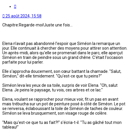
Citation
25 août 2024, 15:58
Chapitre:Regarde-moi!Juste une fois...
Elena n'avait pas abandonné l'espoir que Siméon la remarque un
jour. Elle continuait à chercher des moyens pour attirer son attention.
Un après-midi, alors qu'elle se promenait dans le parc, elle aperçut
Siméon en train de peindre sous un grand chêne. C'était l'occasion
parfaite pour lui parler.
Elle s'approcha doucement, son cœur battant la chamade. "Salut,
Siméon," dit-elle timidement. "Qu'est-ce que tu peins?"
Siméon leva les yeux de sa toile, surpris de voir Elena. "Oh, salut
Elena. Je peins le paysage, tu vois, ces arbres et ce lac."
Elena, voulant se rapprocher pour mieux voir, fit un pas en avant
mais trébucha sur un pot de peinture posé à côté de Siméon. Le pot
se renversa, éclaboussant la toile de Siméon de taches de couleur.
Siméon se leva brusquement, son visage rouge de colère.
"Mais qu'est-ce que tu as fait?!" s'écria-t-il. "Tu as gâché tout mon
tableau!"