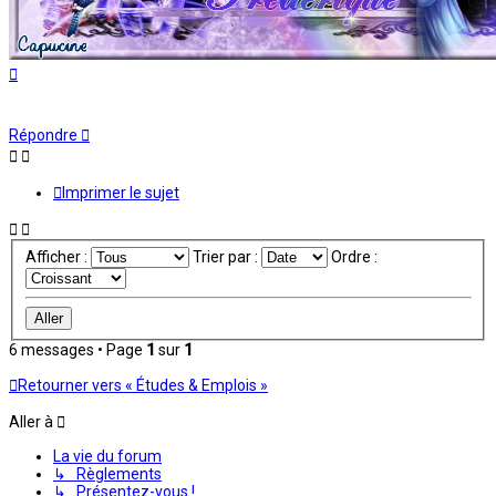
Haut
Répondre
Imprimer le sujet
Afficher :
Trier par :
Ordre :
6 messages • Page
1
sur
1
Retourner vers « Études & Emplois »
Aller à
La vie du forum
↳ Règlements
↳ Présentez-vous !