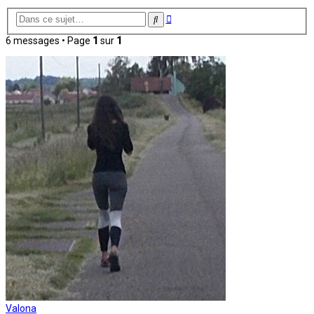
Recherche
Rechercher
avancée
6 messages • Page
1
sur
1
Valona