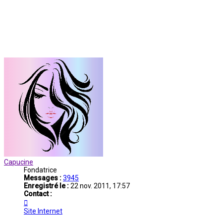
Capucine
Fondatrice
Messages :
3945
Enregistré le :
22 nov. 2011, 17:57
Contact :
Contacter
Capucine
Site Internet