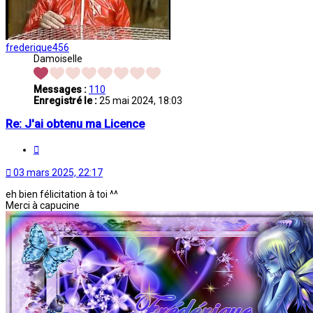
frederique456
Damoiselle
Messages :
110
Enregistré le :
25 mai 2024, 18:03
Re: J'ai obtenu ma Licence
Citation
03 mars 2025, 22:17
eh bien félicitation à toi ^^
Merci à capucine