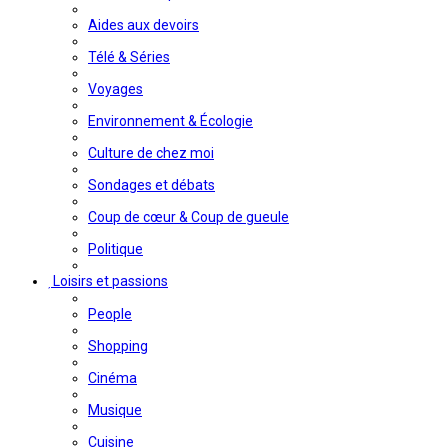
Aides aux devoirs
Télé & Séries
Voyages
Environnement & Écologie
Culture de chez moi
Sondages et débats
Coup de cœur & Coup de gueule
Politique
Loisirs et passions
People
Shopping
Cinéma
Musique
Cuisine