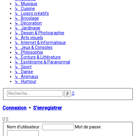
↳ Musique
↳ Cuisine
↳ Loisirs créatifs
↳ Bricolage
↳ Décoration
↳ Jardinage
↳ Dessin & Photographie
↳ Arts visuels
↳ Internet & Informatique
↳ Jeux & Consoles
↳ Philosophie
↳ Écriture & Littérature
↳ Esotérisme & Paranormal
↳ Sport
↳ Danse
↳ Animaux
↳ Humour
Recherche
Rechercher
avancée
Connexion
•
S’enregistrer
Nom d’utilisateur :
Mot de passe :