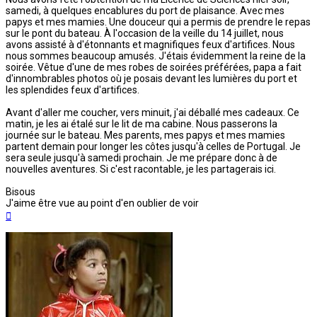
samedi, à quelques encablures du port de plaisance. Avec mes
papys et mes mamies. Une douceur qui a permis de prendre le repas
sur le pont du bateau. À l'occasion de la veille du 14 juillet, nous
avons assisté à d'étonnants et magnifiques feux d'artifices. Nous
nous sommes beaucoup amusés. J'étais évidemment la reine de la
soirée. Vêtue d'une de mes robes de soirées préférées, papa a fait
d'innombrables photos où je posais devant les lumières du port et
les splendides feux d'artifices.
Avant d'aller me coucher, vers minuit, j'ai déballé mes cadeaux. Ce
matin, je les ai étalé sur le lit de ma cabine. Nous passerons la
journée sur le bateau. Mes parents, mes papys et mes mamies
partent demain pour longer les côtes jusqu'à celles de Portugal. Je
sera seule jusqu'à samedi prochain. Je me prépare donc à de
nouvelles aventures. Si c'est racontable, je les partagerais ici.
Bisous
J'aime être vue au point d'en oublier de voir
Haut