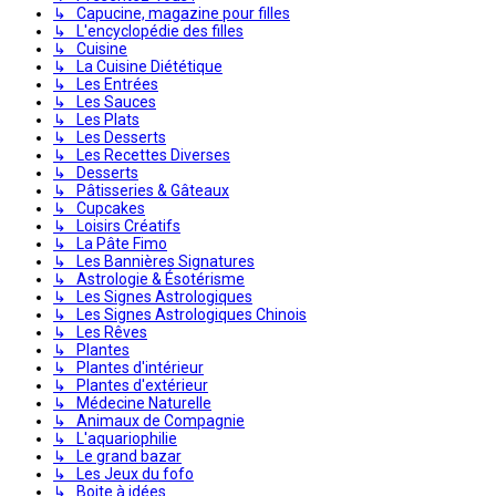
↳ Capucine, magazine pour filles
↳ L'encyclopédie des filles
↳ Cuisine
↳ La Cuisine Diététique
↳ Les Entrées
↳ Les Sauces
↳ Les Plats
↳ Les Desserts
↳ Les Recettes Diverses
↳ Desserts
↳ Pâtisseries & Gâteaux
↳ Cupcakes
↳ Loisirs Créatifs
↳ La Pâte Fimo
↳ Les Bannières Signatures
↳ Astrologie & Ésotérisme
↳ Les Signes Astrologiques
↳ Les Signes Astrologiques Chinois
↳ Les Rêves
↳ Plantes
↳ Plantes d'intérieur
↳ Plantes d'extérieur
↳ Médecine Naturelle
↳ Animaux de Compagnie
↳ L'aquariophilie
↳ Le grand bazar
↳ Les Jeux du fofo
↳ Boite à idées