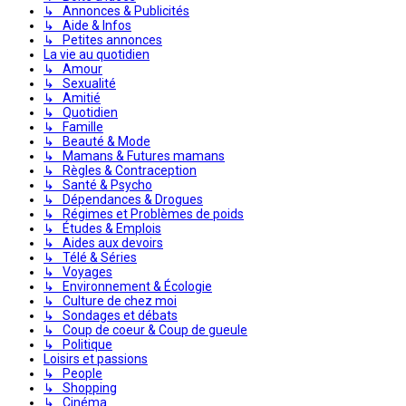
↳ Annonces & Publicités
↳ Aide & Infos
↳ Petites annonces
La vie au quotidien
↳ Amour
↳ Sexualité
↳ Amitié
↳ Quotidien
↳ Famille
↳ Beauté & Mode
↳ Mamans & Futures mamans
↳ Règles & Contraception
↳ Santé & Psycho
↳ Dépendances & Drogues
↳ Régimes et Problèmes de poids
↳ Études & Emplois
↳ Aides aux devoirs
↳ Télé & Séries
↳ Voyages
↳ Environnement & Écologie
↳ Culture de chez moi
↳ Sondages et débats
↳ Coup de coeur & Coup de gueule
↳ Politique
Loisirs et passions
↳ People
↳ Shopping
↳ Cinéma