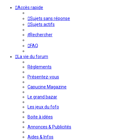
Accès rapide
Sujets sans réponse
Sujets actifs
Rechercher
FAQ
La vie du forum
Règlements
Présentez-vous
Capucine Magazine
Le grand bazar
Les jeux du fofo
Boite à idées
Annonces & Publicités
Aides & Infos