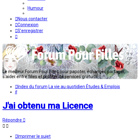
Humour
Nous contacter
Connexion
S’enregistrer
Le meilleur Forum Pour Filles pour papoter, échanger, partager,
s'aider entre filles et profiter de services gratuits...
Index du forum
La vie au quotidien
Études & Emplois
Rechercher
J'ai obtenu ma Licence
Répondre
Imprimer le sujet