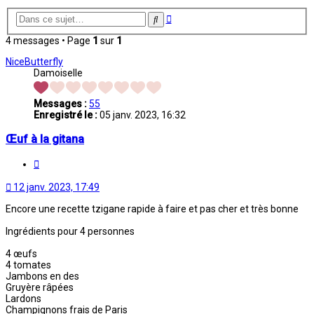
Recherche
Rechercher
avancée
4 messages • Page
1
sur
1
NiceButterfly
Damoiselle
Messages :
55
Enregistré le :
05 janv. 2023, 16:32
Œuf à la gitana
Citation
12 janv. 2023, 17:49
Encore une recette tzigane rapide à faire et pas cher et très bonne
Ingrédients pour 4 personnes
4 œufs
4 tomates
Jambons en des
Gruyère râpées
Lardons
Champignons frais de Paris