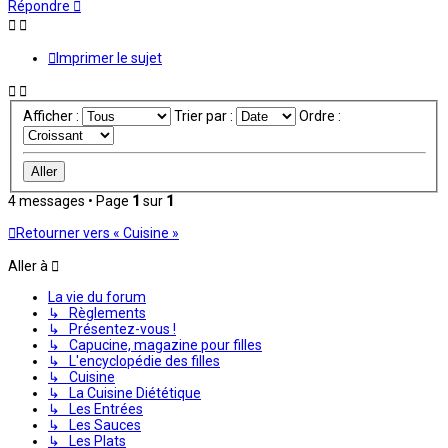
Répondre
Imprimer le sujet
Afficher :
Trier par :
Ordre :
4 messages • Page
1
sur
1
Retourner vers « Cuisine »
Aller à
La vie du forum
↳ Règlements
↳ Présentez-vous !
↳ Capucine, magazine pour filles
↳ L'encyclopédie des filles
↳ Cuisine
↳ La Cuisine Diététique
↳ Les Entrées
↳ Les Sauces
↳ Les Plats