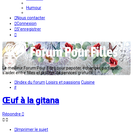
Humour
Nous contacter
Connexion
S’enregistrer
Le meilleur Forum Pour Filles pour papoter, échanger, partager,
s'aider entre filles et profiter de services gratuits...
Index du forum
Loisirs et passions
Cuisine
Rechercher
Œuf à la gitana
Répondre
Imprimer le sujet