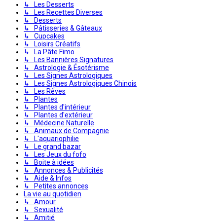
↳ Les Desserts
↳ Les Recettes Diverses
↳ Desserts
↳ Pâtisseries & Gâteaux
↳ Cupcakes
↳ Loisirs Créatifs
↳ La Pâte Fimo
↳ Les Bannières Signatures
↳ Astrologie & Ésotérisme
↳ Les Signes Astrologiques
↳ Les Signes Astrologiques Chinois
↳ Les Rêves
↳ Plantes
↳ Plantes d'intérieur
↳ Plantes d'extérieur
↳ Médecine Naturelle
↳ Animaux de Compagnie
↳ L'aquariophilie
↳ Le grand bazar
↳ Les Jeux du fofo
↳ Boite à idées
↳ Annonces & Publicités
↳ Aide & Infos
↳ Petites annonces
La vie au quotidien
↳ Amour
↳ Sexualité
↳ Amitié