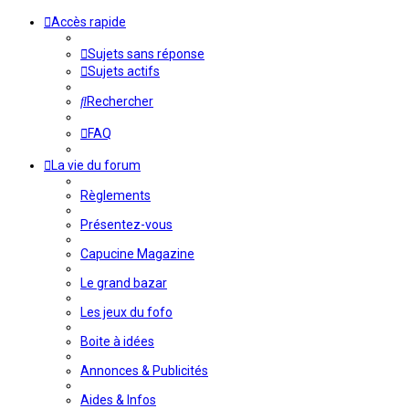
Accès rapide
Sujets sans réponse
Sujets actifs
Rechercher
FAQ
La vie du forum
Règlements
Présentez-vous
Capucine Magazine
Le grand bazar
Les jeux du fofo
Boite à idées
Annonces & Publicités
Aides & Infos