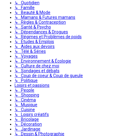
↳ Quotidien
↳ Famille
↳ Beauté & Mode
↳ Mamans & Futures mamans
↳ Règles & Contraception
↳ Santé & Psycho
↳ Dépendances & Drogues
↳ Régimes et Problèmes de poids
↳ Études & Emplois
↳ Aides aux devoirs
↳ Télé & Séries
↳ Voyages
↳ Environnement & Écologie
↳ Culture de chez moi
↳ Sondages et débats
↳ Coup de coeur & Coup de gueule
↳ Politique
Loisirs et passions
↳ People
↳ Shopping
↳ Cinéma
↳ Musique
↳ Cuisine
↳ Loisirs créatifs
↳ Bricolage
↳ Décoration
↳ Jardinage
↳ Dessin & Photographie