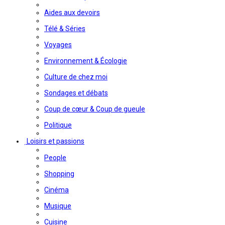
Aides aux devoirs
Télé & Séries
Voyages
Environnement & Écologie
Culture de chez moi
Sondages et débats
Coup de cœur & Coup de gueule
Politique
Loisirs et passions
People
Shopping
Cinéma
Musique
Cuisine