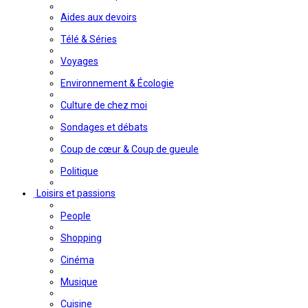
Aides aux devoirs
Télé & Séries
Voyages
Environnement & Écologie
Culture de chez moi
Sondages et débats
Coup de cœur & Coup de gueule
Politique
Loisirs et passions
People
Shopping
Cinéma
Musique
Cuisine