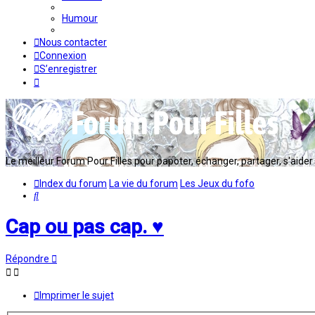
Humour
Nous contacter
Connexion
S’enregistrer
Le meilleur Forum Pour Filles pour papoter, échanger, partager, s'aider en
Index du forum
La vie du forum
Les Jeux du fofo
Rechercher
Cap ou pas cap. ♥
Répondre
Imprimer le sujet