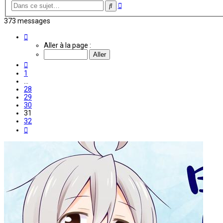
Recherche
Rechercher
avancée
373 messages
Page
31
Aller à la page :
sur
32
Précédente
1
…
28
29
30
31
32
Suivante