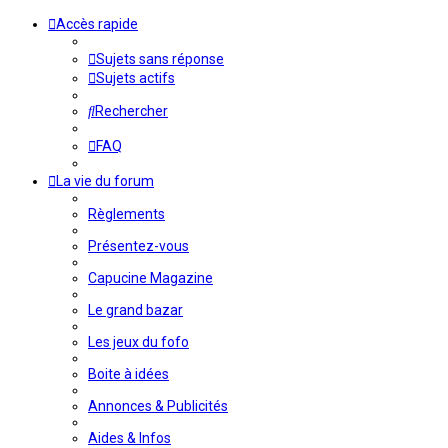
Accès rapide
Sujets sans réponse
Sujets actifs
Rechercher
FAQ
La vie du forum
Règlements
Présentez-vous
Capucine Magazine
Le grand bazar
Les jeux du fofo
Boite à idées
Annonces & Publicités
Aides & Infos