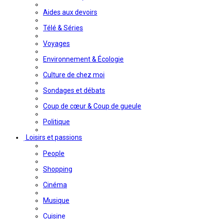
Aides aux devoirs
Télé & Séries
Voyages
Environnement & Écologie
Culture de chez moi
Sondages et débats
Coup de cœur & Coup de gueule
Politique
Loisirs et passions
People
Shopping
Cinéma
Musique
Cuisine