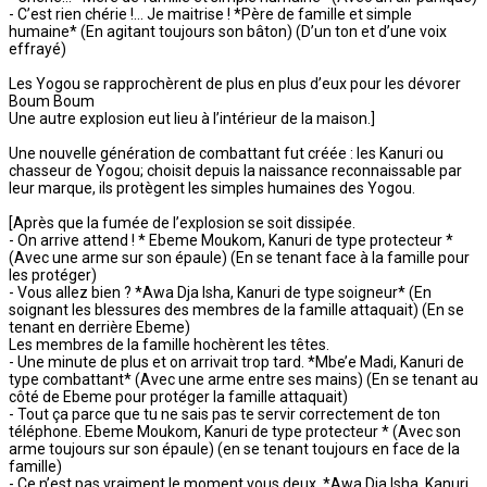
- C’est rien chérie !... Je maitrise ! *Père de famille et simple
humaine* (En agitant toujours son bâton) (D’un ton et d’une voix
effrayé)
Les Yogou se rapprochèrent de plus en plus d’eux pour les dévorer
Boum Boum
Une autre explosion eut lieu à l’intérieur de la maison.]
Une nouvelle génération de combattant fut créée : les Kanuri ou
chasseur de Yogou; choisit depuis la naissance reconnaissable par
leur marque, ils protègent les simples humaines des Yogou.
[Après que la fumée de l’explosion se soit dissipée.
- On arrive attend ! * Ebeme Moukom, Kanuri de type protecteur *
(Avec une arme sur son épaule) (En se tenant face à la famille pour
les protéger)
- Vous allez bien ? *Awa Dja Isha, Kanuri de type soigneur* (En
soignant les blessures des membres de la famille attaquait) (En se
tenant en derrière Ebeme)
Les membres de la famille hochèrent les têtes.
- Une minute de plus et on arrivait trop tard. *Mbe’e Madi, Kanuri de
type combattant* (Avec une arme entre ses mains) (En se tenant au
côté de Ebeme pour protéger la famille attaquait)
- Tout ça parce que tu ne sais pas te servir correctement de ton
téléphone. Ebeme Moukom, Kanuri de type protecteur * (Avec son
arme toujours sur son épaule) (en se tenant toujours en face de la
famille)
- Ce n’est pas vraiment le moment vous deux. *Awa Dja Isha, Kanuri