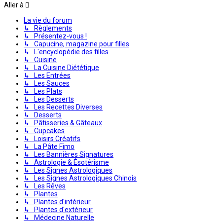
Aller à
La vie du forum
↳ Règlements
↳ Présentez-vous !
↳ Capucine, magazine pour filles
↳ L'encyclopédie des filles
↳ Cuisine
↳ La Cuisine Diététique
↳ Les Entrées
↳ Les Sauces
↳ Les Plats
↳ Les Desserts
↳ Les Recettes Diverses
↳ Desserts
↳ Pâtisseries & Gâteaux
↳ Cupcakes
↳ Loisirs Créatifs
↳ La Pâte Fimo
↳ Les Bannières Signatures
↳ Astrologie & Ésotérisme
↳ Les Signes Astrologiques
↳ Les Signes Astrologiques Chinois
↳ Les Rêves
↳ Plantes
↳ Plantes d'intérieur
↳ Plantes d'extérieur
↳ Médecine Naturelle