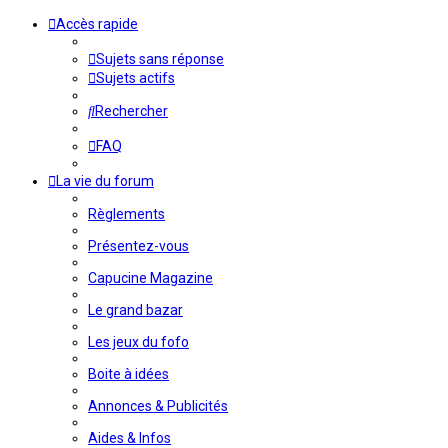
Accès rapide
Sujets sans réponse
Sujets actifs
Rechercher
FAQ
La vie du forum
Règlements
Présentez-vous
Capucine Magazine
Le grand bazar
Les jeux du fofo
Boite à idées
Annonces & Publicités
Aides & Infos