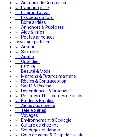
↳ Animaux de Compagnie
↳ L'aquariophilie
↳ Le grand bazar
↳ Les Jeux du fofo
↳ Boite à idées
↳ Annonces & Publicités
↳ Aide & Infos
↳ Petites annonces
La vie au quotidien
↳ Amour
↳ Sexualité
↳ Amitié
↳ Quotidien
↳ Famille
↳ Beauté & Mode
↳ Mamans & Futures mamans
↳ Règles & Contraception
↳ Santé & Psycho
↳ Dépendances & Drogues
↳ Régimes et Problèmes de poids
↳ Études & Emplois
↳ Aides aux devoirs
↳ Télé & Séries
↳ Voyages
↳ Environnement & Écologie
↳ Culture de chez moi
↳ Sondages et débats
↳ Coup de coeur & Coup de gueule