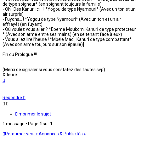
de type soigneur* (en soignant toujours la famille)
- Oh ! Des Kanuri ici… ! *Yogou de type Nyamouri* (Avec un ton et un
air surpris)
- Fuyons… ! *Yogou de type Nyamouri* (Avec un ton et un air
effrayé) (en fuyant)
- Où voulez vous aller ? *Ebeme Moukom, Kanuri de type protecteur
* (Avec son arme entre ses mains) (en se tenant face à eux)
- Vous allez lire l’heure ! *Mbe’e Madi, Kanuri de type combattant*
(Avec son arme toujours sur son épaule)]
Fin du Prologue !!!
(Merci de signaler si vous constatez des fautes svp)
Xfleure
Haut
Répondre
Imprimer le sujet
1 message • Page
1
sur
1
Retourner vers « Annonces & Publicités »