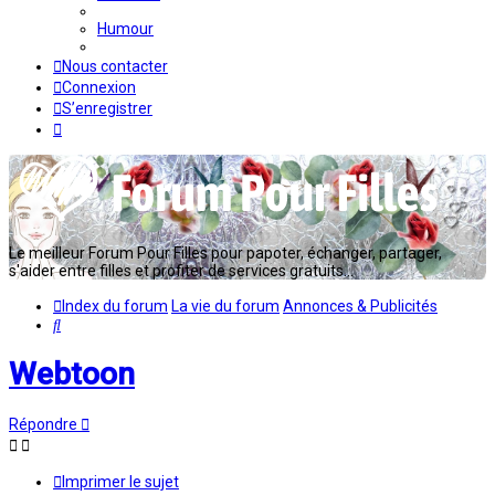
Humour
Nous contacter
Connexion
S’enregistrer
Le meilleur Forum Pour Filles pour papoter, échanger, partager,
s'aider entre filles et profiter de services gratuits...
Index du forum
La vie du forum
Annonces & Publicités
Rechercher
Webtoon
Répondre
Imprimer le sujet