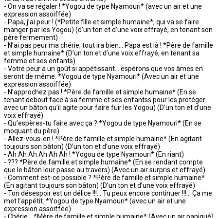
- On va se régaler ! *Yogou de type Nyamouri* (avec un air et une
expression assoiffée)
- Papa, j’ai peur ! (*Petite fille et simple humaine*, qui va se faire
manger par les Yogou) (d’un ton et d’une voix effrayé, en tenant son
père fermement)
- N’ai pas peur ma chérie, tout ira bien… Papa est là ! *Père de famille
et simple humaine* (D’un ton et d’une voix effrayé, en tenant sa
femme et ses enfants)
- Votre peur a un goût si appétissant… espérons que vos âmes en
seront de même. *Yogou de type Nyamouri* (Avec un air et une
expression assoiffée)
- N’approchez pas ! *Père de famille et simple humaine* (En se
tenant debout face à sa femme et ses enfantss pour les protéger
avec un bâton qu’il agite pour faire fuir les Yogou) (D’un ton et d’une
voix effrayé)
- Qu’espères-tu faire avec ça ? *Yogou de type Nyamouri* (En se
moquant du père)
- Allez-vous-en ! *Père de famille et simple humaine* (En agitant
toujours son bâton) (D’un ton et d’une voix effrayé)
- Ah Ah Ah Ah Ah Ah ! *Yogou de type Nyamouri* (En riant)
- ??? *Père de famille et simple humaine* (En se rendant compte
que le bâton leur passe au travers) (Avec un air surpris et effrayé)
- Comment est-ce possible ? *Père de famille et simple humaine*
(En agitant toujours son bâton) (D’un ton et d’une voix effrayé)
- Ton désespoir est un délice !!!… Tu peux encore continuer !!!… Ça me
met l’appétit. *Yogou de type Nyamouri* (avec un air et une
expression assoiffée)
- Chérie… *Mère de famille et simple humaine* (Avec un air paniqué)