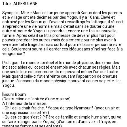
Titre : ALKEBULANE
Synopsis : Mbe’e Madi est un jeune apprenti Kanuri dont les parents
et le village ont été décimés par des Yogou il y a 10ans. Élevé et
entrainé par les Kanuri qui l’avaient recueilli après l’attaque, il réussit
à reprendre une vie normale mais c’était sans se douter qu’une
autre attaque de Yogou lui prendrait encore une fois sa nouvelle
famille. Après cela il se fit la promesse de devenir plus fort pour
pouvoir protéger les autres mais également pour ne plus avoir à
vivre une telle tragédie, mais surtout pour ne laisser personne vivre
cela. Seulement saura-t-il garder ces idéaux sans s’incliner face à la
vengeance ?
Prologue : Le monde spirituel et le monde physique, deux mondes
indissociables qui coexisté ensemble avec chacun ses règles. Mais
une seule leur est commune : ils ne peuvent influer l’un sur l’autre.
Mais quand celle-ci fût enfreinte causant l’apparition de créature
jusque-là inconnu du monde physique pouvant causer sa perte : les
Yogou.
[Boum Boum
(Destruction de l’entrée d’une maison)
A l’intérieur de la maison.
- Oh ! de la chair fraiche. *Yogou de type Nyamouri* (avec un air et
une expression assoiffée)
- Qu’est-ce que s’est ? (*Père de famille et simple humaine*, qui va
se faire manger par le Yogou) (d’un ton et d’une voix effrayé, en
tenant sa femme et ses enfants)