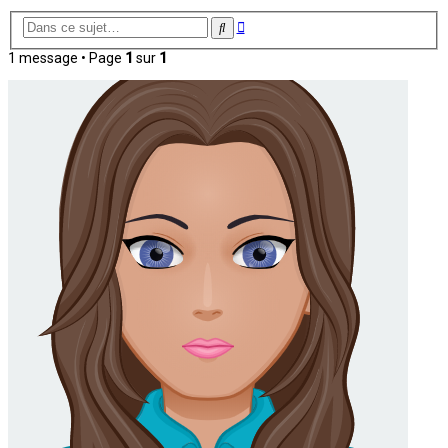
Recherche
Rechercher
avancée
1 message • Page
1
sur
1