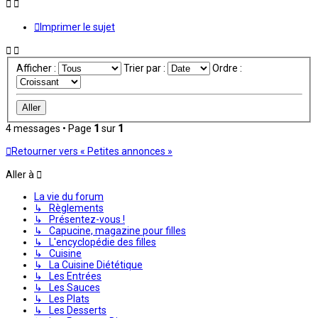
Imprimer le sujet
Afficher :
Trier par :
Ordre :
4 messages • Page
1
sur
1
Retourner vers « Petites annonces »
Aller à
La vie du forum
↳ Règlements
↳ Présentez-vous !
↳ Capucine, magazine pour filles
↳ L'encyclopédie des filles
↳ Cuisine
↳ La Cuisine Diététique
↳ Les Entrées
↳ Les Sauces
↳ Les Plats
↳ Les Desserts