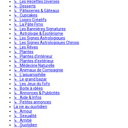
↳ Les Recettes Diverses
↳ Desserts
↳ Pâtisseries & Gâteaux
↳ Cupcakes
↳ Loisirs Créatifs
↳ La Pâte Fimo
↳ Les Bannières Signatures
↳ Astrologie & Ésotérisme
↳ Les Signes Astrologiques
↳ Les Signes Astrologiques Chinois
↳ Les Rêves
↳ Plantes
↳ Plantes d'intérieur
↳ Plantes d'extérieur
↳ Médecine Naturelle
↳ Animaux de Compagnie
↳ L'aquariophilie
↳ Le grand bazar
↳ Les Jeux du fofo
↳ Boite à idées
↳ Annonces & Publicités
↳ Aide & Infos
↳ Petites annonces
La vie au quotidien
↳ Amour
↳ Sexualité
↳ Amitié
↳ Quotidien