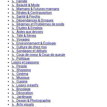
↳ Famille
↳ Beauté & Mode
↳ Mamans & Futures mamans
↳ Règles & Contraception
↳ Santé & Psycho
↳ Dépendances & Drogues
↳ Régimes et Problèmes de poids
↳ Études & Emplois
↳ Aides aux devoirs
↳ Télé & Séries
↳ Voyages
↳ Environnement & Écologie
↳ Culture de chez moi
↳ Sondages et débats
↳ Coup de coeur & Coup de gueule
↳ Politique
Loisirs et passions
↳ People
↳ Shopping
↳ Cinéma
↳ Musique
↳ Cuisine
↳ Loisirs créatifs
↳ Bricolage
↳ Décoration
↳ Jardinage
↳ Dessin & Photographie
↳ Arts visuels