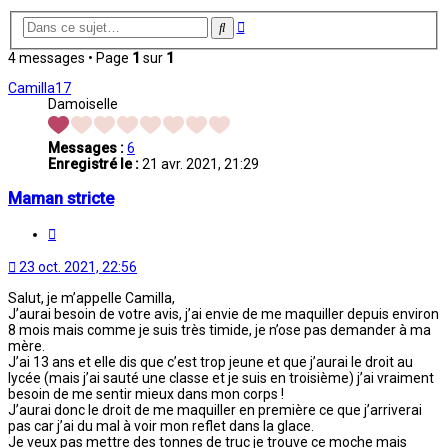
Recherche
Rechercher
avancée
4 messages • Page
1
sur
1
Camilla17
Damoiselle
Messages :
6
Enregistré le :
21 avr. 2021, 21:29
Maman stricte
Citation
23 oct. 2021, 22:56
Salut, je m’appelle Camilla,
J’aurai besoin de votre avis, j’ai envie de me maquiller depuis environ
8 mois mais comme je suis très timide, je n’ose pas demander à ma
mère.
J’ai 13 ans et elle dis que c’est trop jeune et que j’aurai le droit au
lycée (mais j’ai sauté une classe et je suis en troisième) j’ai vraiment
besoin de me sentir mieux dans mon corps !
J’aurai donc le droit de me maquiller en première ce que j’arriverai
pas car j’ai du mal à voir mon reflet dans la glace.
Je veux pas mettre des tonnes de truc je trouve ce moche mais