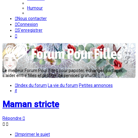
Humour
Nous contacter
Connexion
S’enregistrer
Le meilleur Forum Pour Filles pour papoter, échanger, partager,
s'aider entre filles et profiter de services gratuits...
Index du forum
La vie du forum
Petites annonces
Rechercher
Maman stricte
Répondre
Imprimer le sujet