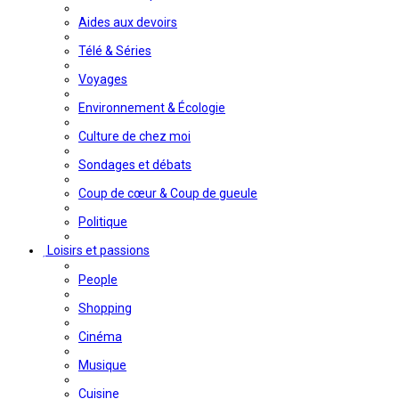
Aides aux devoirs
Télé & Séries
Voyages
Environnement & Écologie
Culture de chez moi
Sondages et débats
Coup de cœur & Coup de gueule
Politique
Loisirs et passions
People
Shopping
Cinéma
Musique
Cuisine