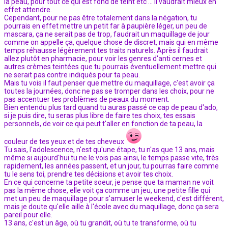
la peau, pour tout ce qui est fond de teint etc ... il vaudrait mieux en
effet attendre.
Cependant, pour ne pas être totalement dans la négation, tu
pourrais en effet mettre un petit far à paupière léger, un peu de
mascara, ça ne serait pas de trop, faudrait un maquillage de jour
comme on appelle ça, quelque chose de discret, mais qui en même
temps réhausse légèrement tes traits naturels. Après il faudrait
allez plutôt en pharmacie, pour voir les genres d'anti cernes et
autres crèmes teintées que tu pourrais éventuellement mettre qui
ne serait pas contre indiqués pour ta peau.
Mais tu vois il faut penser que mettre du maquillage, c'est avoir ça
toutes la journées, donc ne pas se tromper dans les choix, pour ne
pas accentuer tes problèmes de peaux du moment.
Bien entendu plus tard quand tu auras passé ce cap de peau d'ado,
si je puis dire, tu seras plus libre de faire tes choix, tes essais
personnels, de voir ce qui peut t'aller en fonction de ta peau, la
couleur de tes yeux et de tes cheveux
Tu sais, l'adolescence, n'est qu'une étape, tu n'as que 13 ans, mais
même si aujourd'hui tu ne le vois pas ainsi, le temps passe vite, très
rapidement, les années passent, et un jour, tu pourras faire comme
tu le sens toi, prendre tes décisions et avoir tes choix.
En ce qui concerne ta petite soeur, je pense que ta maman ne voit
pas la même chose, elle voit ça comme un jeu, une petite fille qui
met un peu de maquillage pour s'amuser le weekend, c'est différent,
mais je doute qu'elle aille à l'école avec du maquillage, donc ça sera
pareil pour elle.
13 ans, c'est un âge, où tu grandit, où tu te transforme, où tu