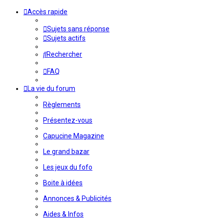
Accès rapide
Sujets sans réponse
Sujets actifs
Rechercher
FAQ
La vie du forum
Règlements
Présentez-vous
Capucine Magazine
Le grand bazar
Les jeux du fofo
Boite à idées
Annonces & Publicités
Aides & Infos