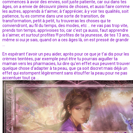
commences à avoir des envies, soit juste patiente, car oui dans tes
âges, on a envie de découvrir pleins de choses, et aussi faire comme
les autres, apprends à t'aimer, à t'apprécier, à y voir tes qualités, soit
patience, tu es comme dans une sorte de transition, de
transformation, petit à petit, tu trouveras les choses qui te
conviendront, au fil du temps, des modes, etc ... ne vas pas trop vite,
prends ton temps, apprivoises toi, car c'est ça aussi, faut apprendre
à s'aimer, et surtout profites !!! profites de ta jeunesse, de tes 13 ans,
même si oui je sais, quand on a ces âges là, on est pressé de grandir
...
En espérant t'avoir un peu aider, après pour ce que je t'ai dis pour les
crèmes teintées, par exemple peut être tu pourrais aiguiller ta
maman vers les pharmacies, lui dire qu'en effet eux peuvent trouver
quelque chose d'adapter à ta peau, que ça soit discret mais déjà un
effet qui estompent légèrement sans étouffer la peau pour ne pas
accentuer tout ça ...