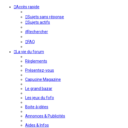
Accès rapide
Sujets sans réponse
Sujets actifs
Rechercher
FAQ
La vie du forum
Règlements
Présentez-vous
Capucine Magazine
Le grand bazar
Les jeux du fofo
Boite à idées
Annonces & Publicités
Aides & Infos