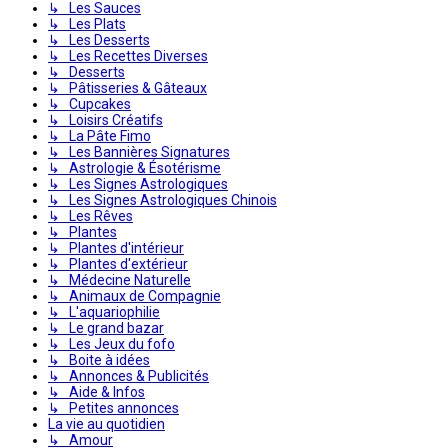
↳ Les Sauces
↳ Les Plats
↳ Les Desserts
↳ Les Recettes Diverses
↳ Desserts
↳ Pâtisseries & Gâteaux
↳ Cupcakes
↳ Loisirs Créatifs
↳ La Pâte Fimo
↳ Les Bannières Signatures
↳ Astrologie & Ésotérisme
↳ Les Signes Astrologiques
↳ Les Signes Astrologiques Chinois
↳ Les Rêves
↳ Plantes
↳ Plantes d'intérieur
↳ Plantes d'extérieur
↳ Médecine Naturelle
↳ Animaux de Compagnie
↳ L'aquariophilie
↳ Le grand bazar
↳ Les Jeux du fofo
↳ Boite à idées
↳ Annonces & Publicités
↳ Aide & Infos
↳ Petites annonces
La vie au quotidien
↳ Amour