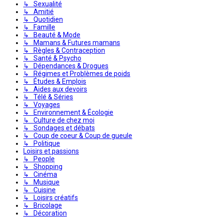
↳ Sexualité
↳ Amitié
↳ Quotidien
↳ Famille
↳ Beauté & Mode
↳ Mamans & Futures mamans
↳ Règles & Contraception
↳ Santé & Psycho
↳ Dépendances & Drogues
↳ Régimes et Problèmes de poids
↳ Études & Emplois
↳ Aides aux devoirs
↳ Télé & Séries
↳ Voyages
↳ Environnement & Écologie
↳ Culture de chez moi
↳ Sondages et débats
↳ Coup de coeur & Coup de gueule
↳ Politique
Loisirs et passions
↳ People
↳ Shopping
↳ Cinéma
↳ Musique
↳ Cuisine
↳ Loisirs créatifs
↳ Bricolage
↳ Décoration