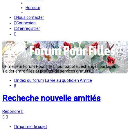
Humour
Nous contacter
Connexion
S’enregistrer
Le meilleur Forum Pour Filles pour papoter, échanger, partager,
s'aider entre filles et profiter de services gratuits...
Index du forum
La vie au quotidien
Amitié
Rechercher
Recheche nouvelle amitiés
Répondre
Imprimer le sujet