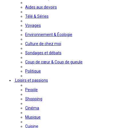
Aides aux devoirs
Télé & Séries
Voyages
Environnement & Écologie
Culture de chez moi
Sondages et débats
Coup de cœur & Coup de gueule
Politique
Loisirs et passions
People
Shopping
Cinéma
Musique
Cuisine