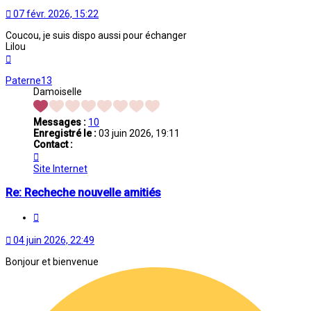
07 févr. 2026, 15:22
Coucou, je suis dispo aussi pour échanger
Lilou
Haut
Paterne13
Damoiselle
Messages :
10
Enregistré le :
03 juin 2026, 19:11
Contact :
Contacter
Paterne13
Site Internet
Re: Recheche nouvelle amitiés
Citation
04 juin 2026, 22:49
Bonjour et bienvenue