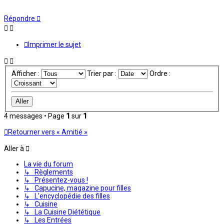
Répondre
Imprimer le sujet
Afficher :
Trier par :
Ordre :
4 messages • Page
1
sur
1
Retourner vers « Amitié »
Aller à
La vie du forum
↳ Règlements
↳ Présentez-vous !
↳ Capucine, magazine pour filles
↳ L'encyclopédie des filles
↳ Cuisine
↳ La Cuisine Diététique
↳ Les Entrées