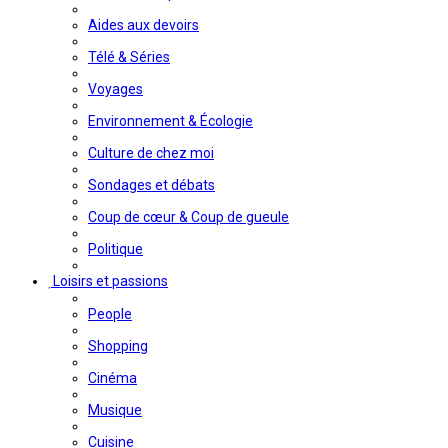
Aides aux devoirs
Télé & Séries
Voyages
Environnement & Écologie
Culture de chez moi
Sondages et débats
Coup de cœur & Coup de gueule
Politique
Loisirs et passions
People
Shopping
Cinéma
Musique
Cuisine