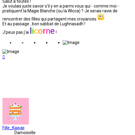
Salut à toutes !
Je voulais juste savoir s'il y en a parmi vous qui - comme moi -
pratiquent la Magie Blanche (ou la Wicca) ? Je serais ravie de
rencontrer des filles qui partagent mes croyances
Et au passage...bon sabbat de Lughnasadh !
l
i
c
o
r
n
e
J'peux pas j'ai
!
Haut
Fille_Kawaii
Damoiselle