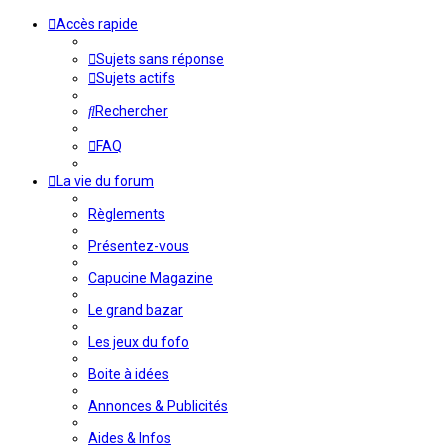
Accès rapide
Sujets sans réponse
Sujets actifs
Rechercher
FAQ
La vie du forum
Règlements
Présentez-vous
Capucine Magazine
Le grand bazar
Les jeux du fofo
Boite à idées
Annonces & Publicités
Aides & Infos