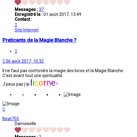
Messages :
37
Enregistré le :
01 août 2017, 13:49
Contact :
Contacter
PassionMagieBlanche
Site Internet
Praticants de la Magie Blanche ?
Citation
06 août 2017, 10:32
Il ne faut pas confondre la magie des livres et la Magie Blanche.
C'est avant tout une spiritualité.
l
i
c
o
r
n
e
J'peux pas j'ai
!
Haut
Beat755
Damoiselle