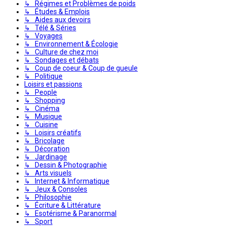
↳ Régimes et Problèmes de poids
↳ Études & Emplois
↳ Aides aux devoirs
↳ Télé & Séries
↳ Voyages
↳ Environnement & Écologie
↳ Culture de chez moi
↳ Sondages et débats
↳ Coup de coeur & Coup de gueule
↳ Politique
Loisirs et passions
↳ People
↳ Shopping
↳ Cinéma
↳ Musique
↳ Cuisine
↳ Loisirs créatifs
↳ Bricolage
↳ Décoration
↳ Jardinage
↳ Dessin & Photographie
↳ Arts visuels
↳ Internet & Informatique
↳ Jeux & Consoles
↳ Philosophie
↳ Écriture & Littérature
↳ Esotérisme & Paranormal
↳ Sport