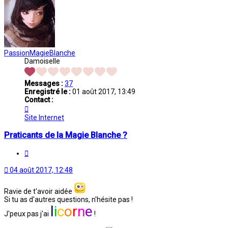
PassionMagieBlanche
Damoiselle
Messages :
37
Enregistré le :
01 août 2017, 13:49
Contact :
Contacter
PassionMagieBlanche
Site Internet
Praticants de la Magie Blanche ?
Citation
04 août 2017, 12:48
Ravie de t'avoir aidée
Si tu as d'autres questions, n'hésite pas !
l
i
c
o
r
n
e
J'peux pas j'ai
!