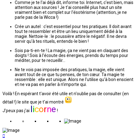
Comme je te l'ai déjà dit, informe toi. Internet, c'est bien, mais
attention aux sources ! Je t'ai conseillé plus haut un site
vraiment bien et complet sur l'ésotérisme (attention, je ne
parle pas de la Wicca !)
Crée un autel : c'est essentiel pour tes pratiques. Il doit avant
tout te ressembler et être un lieu uniquement dédié à la
magie. Nettoie-le : le poussière attire le négatif. Il ne devra
servir qu'à tes rituels, entends-le bien !
Sois pa-ti-en-te ! La magie, ça ne vient pas en claquant des
doigts ! Sois à l'écoute des énergies, prends du temps pour
méditer, pour te recueillir...
Ne te vois pas imposée des pratiques, la magie, elle vient
avant tout de ce que tu penses, de ton cœur. Ta magie te
ressemble : elle est unique. Alors ne l'utilise qu'à bon enscient
et ne va pas en parler à n’importe qui.
Voilà ! En espérant t'avoir été utile et n'oublie pas de consulter (en
détail !) le site que je t'ai montré
l
i
c
o
r
n
e
J'peux pas j'ai
!
Haut