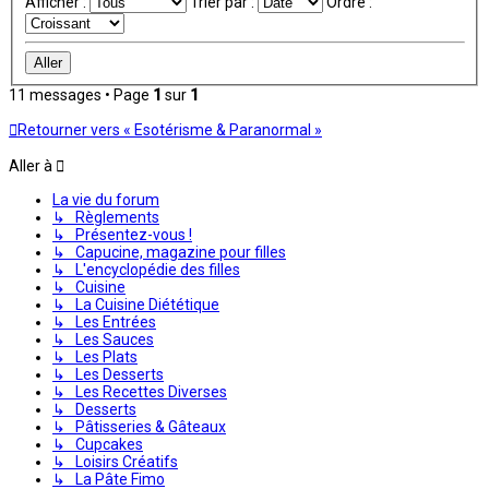
Afficher :
Trier par :
Ordre :
11 messages • Page
1
sur
1
Retourner vers « Esotérisme & Paranormal »
Aller à
La vie du forum
↳ Règlements
↳ Présentez-vous !
↳ Capucine, magazine pour filles
↳ L'encyclopédie des filles
↳ Cuisine
↳ La Cuisine Diététique
↳ Les Entrées
↳ Les Sauces
↳ Les Plats
↳ Les Desserts
↳ Les Recettes Diverses
↳ Desserts
↳ Pâtisseries & Gâteaux
↳ Cupcakes
↳ Loisirs Créatifs
↳ La Pâte Fimo