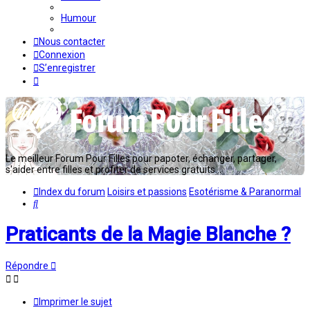
Humour
Nous contacter
Connexion
S’enregistrer
Le meilleur Forum Pour Filles pour papoter, échanger, partager,
s'aider entre filles et profiter de services gratuits...
Index du forum
Loisirs et passions
Esotérisme & Paranormal
Rechercher
Praticants de la Magie Blanche ?
Répondre
Imprimer le sujet