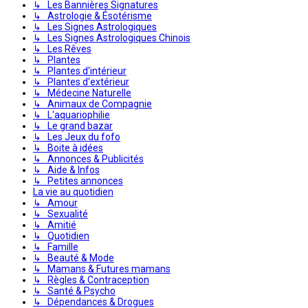
↳ Les Bannières Signatures
↳ Astrologie & Ésotérisme
↳ Les Signes Astrologiques
↳ Les Signes Astrologiques Chinois
↳ Les Rêves
↳ Plantes
↳ Plantes d'intérieur
↳ Plantes d'extérieur
↳ Médecine Naturelle
↳ Animaux de Compagnie
↳ L'aquariophilie
↳ Le grand bazar
↳ Les Jeux du fofo
↳ Boite à idées
↳ Annonces & Publicités
↳ Aide & Infos
↳ Petites annonces
La vie au quotidien
↳ Amour
↳ Sexualité
↳ Amitié
↳ Quotidien
↳ Famille
↳ Beauté & Mode
↳ Mamans & Futures mamans
↳ Règles & Contraception
↳ Santé & Psycho
↳ Dépendances & Drogues