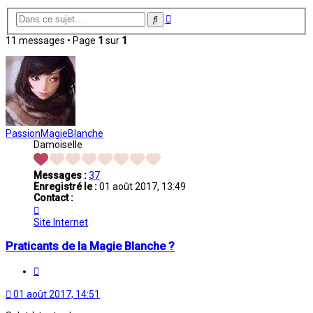
Recherche
Rechercher
avancée
11 messages • Page
1
sur
1
PassionMagieBlanche
Damoiselle
Messages :
37
Enregistré le :
01 août 2017, 13:49
Contact :
Contacter
PassionMagieBlanche
Site Internet
Praticants de la Magie Blanche ?
Citation
01 août 2017, 14:51