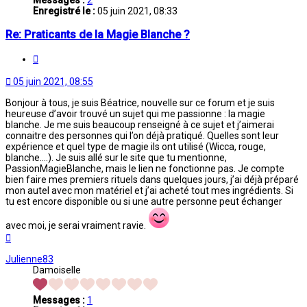
Messages :
2
Enregistré le :
05 juin 2021, 08:33
Re: Praticants de la Magie Blanche ?
Citation
05 juin 2021, 08:55
Bonjour à tous, je suis Béatrice, nouvelle sur ce forum et je suis
heureuse d’avoir trouvé un sujet qui me passionne : la magie
blanche. Je me suis beaucoup renseigné à ce sujet et j’aimerai
connaitre des personnes qui l’on déjà pratiqué. Quelles sont leur
expérience et quel type de magie ils ont utilisé (Wicca, rouge,
blanche….). Je suis allé sur le site que tu mentionne,
PassionMagieBlanche, mais le lien ne fonctionne pas. Je compte
bien faire mes premiers rituels dans quelques jours, j’ai déjà préparé
mon autel avec mon matériel et j’ai acheté tout mes ingrédients. Si
tu est encore disponible ou si une autre personne peut échanger
avec moi, je serai vraiment ravie.
Haut
Julienne83
Damoiselle
Messages :
1