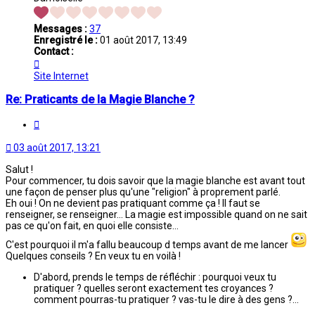
Messages :
37
Enregistré le :
01 août 2017, 13:49
Contact :
Contacter
PassionMagieBlanche
Site Internet
Re: Praticants de la Magie Blanche ?
Citation
03 août 2017, 13:21
Salut !
Pour commencer, tu dois savoir que la magie blanche est avant tout
une façon de penser plus qu'une "religion" à proprement parlé.
Eh oui ! On ne devient pas pratiquant comme ça ! Il faut se
renseigner, se renseigner... La magie est impossible quand on ne sait
pas ce qu'on fait, en quoi elle consiste...
C'est pourquoi il m'a fallu beaucoup d temps avant de me lancer
Quelques conseils ? En veux tu en voilà !
D'abord, prends le temps de réfléchir : pourquoi veux tu
pratiquer ? quelles seront exactement tes croyances ?
comment pourras-tu pratiquer ? vas-tu le dire à des gens ?...