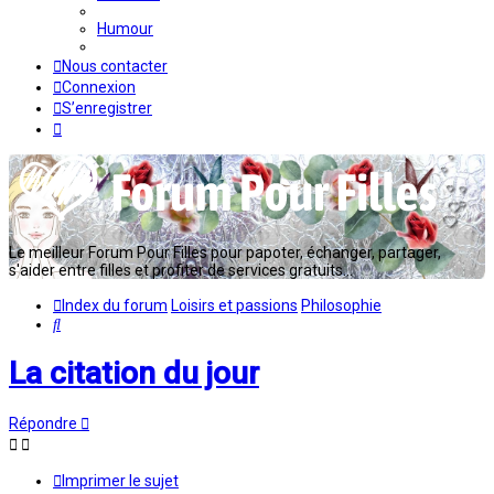
Humour
Nous contacter
Connexion
S’enregistrer
Le meilleur Forum Pour Filles pour papoter, échanger, partager,
s'aider entre filles et profiter de services gratuits...
Index du forum
Loisirs et passions
Philosophie
Rechercher
La citation du jour
Répondre
Imprimer le sujet