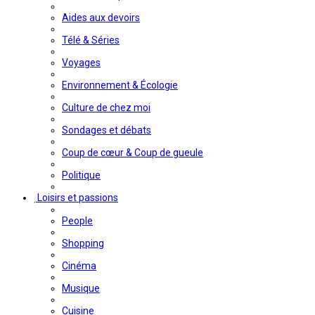
Aides aux devoirs
Télé & Séries
Voyages
Environnement & Écologie
Culture de chez moi
Sondages et débats
Coup de cœur & Coup de gueule
Politique
Loisirs et passions
People
Shopping
Cinéma
Musique
Cuisine