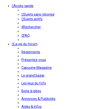
Accès rapide
Sujets sans réponse
Sujets actifs
Rechercher
FAQ
La vie du forum
Règlements
Présentez-vous
Capucine Magazine
Le grand bazar
Les jeux du fofo
Boite à idées
Annonces & Publicités
Aides & Infos