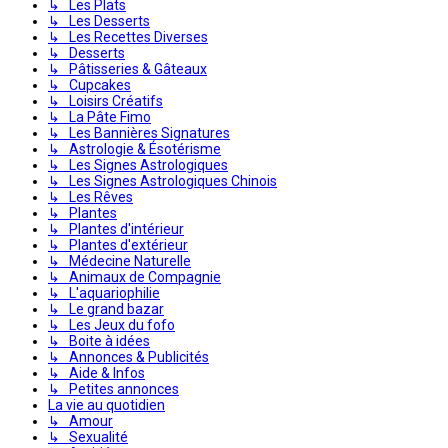
↳ Les Plats
↳ Les Desserts
↳ Les Recettes Diverses
↳ Desserts
↳ Pâtisseries & Gâteaux
↳ Cupcakes
↳ Loisirs Créatifs
↳ La Pâte Fimo
↳ Les Bannières Signatures
↳ Astrologie & Ésotérisme
↳ Les Signes Astrologiques
↳ Les Signes Astrologiques Chinois
↳ Les Rêves
↳ Plantes
↳ Plantes d'intérieur
↳ Plantes d'extérieur
↳ Médecine Naturelle
↳ Animaux de Compagnie
↳ L'aquariophilie
↳ Le grand bazar
↳ Les Jeux du fofo
↳ Boite à idées
↳ Annonces & Publicités
↳ Aide & Infos
↳ Petites annonces
La vie au quotidien
↳ Amour
↳ Sexualité