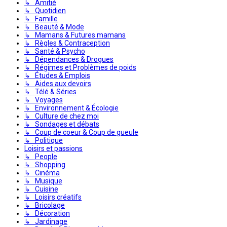
↳ Amitié
↳ Quotidien
↳ Famille
↳ Beauté & Mode
↳ Mamans & Futures mamans
↳ Règles & Contraception
↳ Santé & Psycho
↳ Dépendances & Drogues
↳ Régimes et Problèmes de poids
↳ Études & Emplois
↳ Aides aux devoirs
↳ Télé & Séries
↳ Voyages
↳ Environnement & Écologie
↳ Culture de chez moi
↳ Sondages et débats
↳ Coup de coeur & Coup de gueule
↳ Politique
Loisirs et passions
↳ People
↳ Shopping
↳ Cinéma
↳ Musique
↳ Cuisine
↳ Loisirs créatifs
↳ Bricolage
↳ Décoration
↳ Jardinage