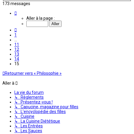
173 messages
Page
15
Aller à la page :
sur
15
Précédente
1
…
11
12
13
14
15
Retourner vers « Philosophie »
Aller à
La vie du forum
↳ Règlements
↳ Présentez-vous !
↳ Capucine, magazine pour filles
↳ L'encyclopédie des filles
↳ Cuisine
↳ La Cuisine Diététique
↳ Les Entrées
↳ Les Sauces